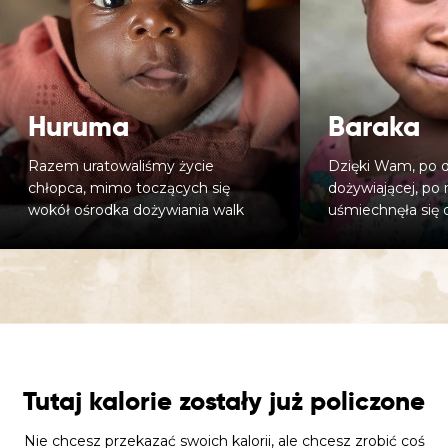
Huruma
Baraka
Razem uratowaliśmy życie
Dzięki Wam, po dł
chłopca, mimo toczących się
dożywiającej, po 
wokół ośrodka dożywiania walk
uśmiechnęła się 
Tutaj kalorie zostały już policzone
Nie chcesz przekazać swoich kalorii, ale chcesz zrobić coś