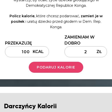
wystarczy, by ocalić życie dziecka głodującego w
Demokratycznej Republice Konga.
Policz kalorie
, które chcesz podarować,
zamień je w
posiłek
i uratuj dziecko przed głodem w Dem. Rep.
Konga.
ZAMIENIAM W
PRZEKAZUJĘ
DOBRO
KCAL
ZŁ
PODARUJ KALORIE
Darczyńcy Kalorii