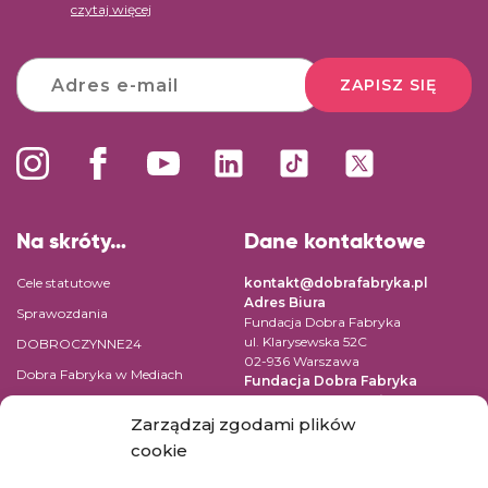
czytaj więcej
ZAPISZ SIĘ
Na skróty…
Dane kontaktowe
Cele statutowe
kontakt@dobrafabryka.pl
Adres Biura
Sprawozdania
Fundacja Dobra Fabryka
ul. Klarysewska 52C
DOBROCZYNNE24
02-936 Warszawa
Dobra Fabryka w Mediach
Fundacja Dobra Fabryka
ul. Pomiechowska 47/14
Regulamin
04-694 Warszawa
Zarządzaj zgodami plików
Polityka prywatności
cookie
NIP: 9522131059
Kontakt
REGON: 147361669