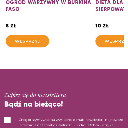
OGRÓD WARZYWNY W BURKINA
DIETA DLA 
FASO
SIERPOWAT
8 ZŁ
10 ZŁ
WESPRZYJ
WESPRZY
Zapisz się do newslettera
Bądź na bieżąco!
Chcę otrzymywać na ww. adres e-mail, newsletter i najnowsze
informacje na temat działalności Fundacji Dobra Fabryka.