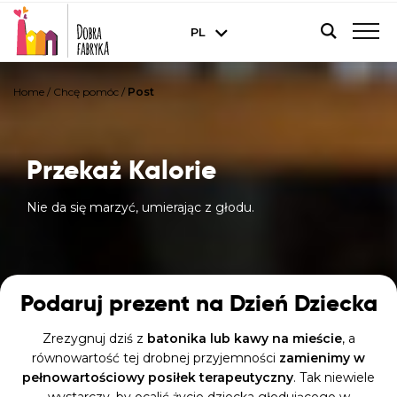
PL
Home
/
Chcę pomóc
/
Post
Przekaż Kalorie
Nie da się marzyć, umierając z głodu.
Podaruj prezent na Dzień Dziecka
Zrezygnuj dziś z
batonika lub kawy na mieście
, a
równowartość tej drobnej przyjemności
zamienimy w
pełnowartościowy posiłek terapeutyczny
. Tak niewiele