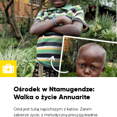
Ośrodek w Ntamugendze:
Walka o życie Annuarite
Głód jest tutaj najcichszym z katów. Zanim
zabierze życie, z metodyczną precyzją kradnie