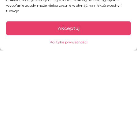
wycofanie zgody może niekorzystnie wpłynąć na niektóre cechy i
funkcje.
Akceptuj
Dzień Matki w cieniu wojny
Polityka prywatności
Kwiaty, czekoladki, laurki na lodówce. Czułość
zapisana w pastelach. Bezpieczne ramiona
mamy ochronią przed wszystkimi strachami,
mniejszymi i większymi, jak potwór pod łóżkiem
czy źle napisana klasówka. W tym wieku mama
wydaje się wieczna – była od zawsze i przecież
będzie zawsze. Tak czują mali ludzie w naszej
części świata. W tej drugiej, poza burczeniem […]
CZYTAJ WIĘCEJ