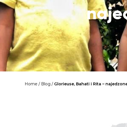
naje
Home
/
Blog
/
Glorieuse, Bahati i Rita – najedzon