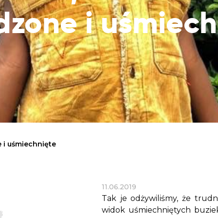
Dobroczynne24
Wiatr
Sprawdź listę miejsc, do których dociera
dzone i uśmiech
Zrób zakupy dla potrzebujących w
Uratu
Twoja pomoc
markecie z dobrymi uczynkami
głodu
Sprawozdania
Warzywniak Charbela
Zweryfikuj, w jaki sposób wydajemy
Zrób zakupy u niewidomego Charbela i
przekazane Darowizny
wspieraj Głodnych
Cele statutowe
Sprawdź cele naszej organizacji
Kontakt
Skontaktuj się z nami!
e i uśmiechnięte
11.06.2019
Tak je odżywiliśmy, że trud
widok uśmiechniętych buziek