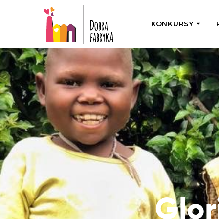
KONKURSY
P
Wyjedź z Na
Odwiedź jedno
działamy
Przybij 5 w 
Wyjedź do Gr
Żakowskim z 
Glor