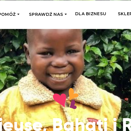
DLA BIZNESU
SKLE
POMÓŻ
SPRAWDŹ NAS
OMAGAM JEDNORAZOWO
WSPIERA
mi
Zespół Fundacji
 z miejsc, w których
Poznaj listonoszy przekazanego przez
Przekaż Kalorie
Przyb
Ciebie wsparcia
Podaruj dziecku posiłek z okazji Dnia
Pomag
7 Ogrodach
Dziecka
Jak pomagamy
pomo
ecji z Michałem
Karmimy, Leczymy, Uczymy, Dajemy
Podaruj 1,5%
Adop
Radia 357
Pracę – sprawdź co to oznacza w
Przekaż niewielką część swojego
Dołąc
praktyce
podatku naszym podopiecznym
go fi
Co już zrobiliśmy
Pilna Pomoc
Druż
Przeczytaj historie ludzi, którym już
Przekaż pomoc tam, gdzie jest teraz
Wspie
ieuse, Bahati i R
pomogliśmy
najbardziej potrzebna
i poz
Gdzie działamy