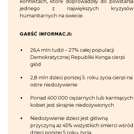
konfliktach, które doprowadziły do powstania
jednego z największych kryzysów
humanitarnych na świecie.
GARŚĆ INFORMACJI:
26,4 mln ludzi – 27% całej populacji
Demokratycznej Republiki Konga cierpi
głód
2,8 mln dzieci poniżej 5. roku życia cierpi na
ostre niedożywienie
Ponad 400 000 ciężarnych lub karmiących
kobiet jest skrajnie niedożywionych
Niedożywienie dzieci jest główną
przyczyną aż 45% wszystkich śmierci wśród
dzieci poniżej 5 roku życia.