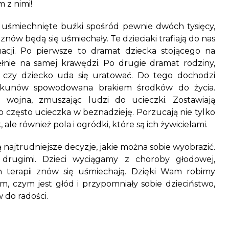
 z nimi!
rzy uśmiechnięte buźki spośród pewnie dwóch tysięcy,
nów będą się uśmiechały. Te dzieciaki trafiają do nas
acji. Po pierwsze to dramat dziecka stojącego na
ełnie na samej
krawędzi. Po drugie dramat rodziny,
e i czy dziecko uda się uratować. Do tego dochodzi
ekunów spowodowana brakiem środków do życia.
wojna, zmuszając ludzi do ucieczki. Zostawiają
 to często ucieczka w beznadzieję. Porzucają nie tylko
ale również pola i ogródki, które są ich żywicielami.
 najtrudniejsze decyzje, jakie można sobie wyobrazić.
 drugimi. Dzieci wyciągamy z choroby głodowej,
h terapii znów się uśmiechają. Dzięki Wam robimy
m, czym jest głód i przypomniały sobie dzieciństwo,
do radości.