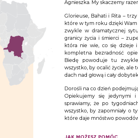
Agnieszka. My skaczemy razem
Glorieuse, Bahati i Rita – t
które w tym roku dzięki Wam z
zwykle w dramatycznej sytu
granicy życia i śmierci – zup
która nie wie, co się dziej
kompletna bezradność opi
Biedę powoduje tu zwykle 
wszystko, by ocalić życie, ale
dach nad głową i cały dobytek, 
Dorośli na co dzień podejmują
Opiekujemy się jedynymi i
sprawiamy, że po tygodniac
wszystko, by zapomniały o ty
które daje mnóstwo powodów 
JAK MOŻESZ POMÓC