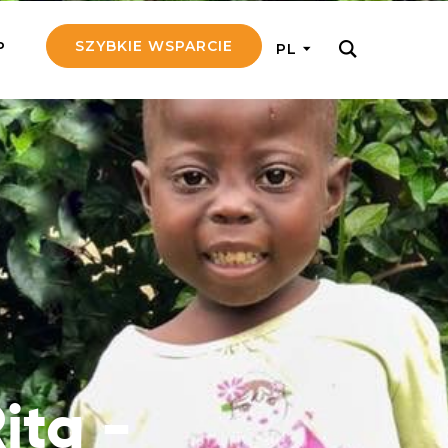
SZYBKIE WSPARCIE
P
PL
M REGULARNIE
ij nam 5!
aj efektywnie, przekazując na
c 5 zł tygodniowo
tuj Seniora
z do rodziny Seniora, wspierając
nansowo i emocjonalnie
yny Aniołów
raj pracę konkretnego misjonarza
ita -
ostań z nim kontakcie