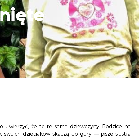
aczek dla Życia
nięte
j dziecko cierpiące z powodu
 i wspieraj edukację rodziców
no uwierzyć, że to te same dziewczyny. Rodzice na
 swoich dzieciaków skaczą do góry — pisze siostra