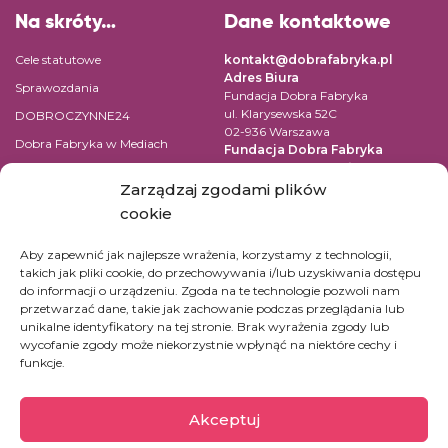
Na skróty…
Dane kontaktowe
Cele statutowe
kontakt@dobrafabryka.pl
Adres Biura
Sprawozdania
Fundacja Dobra Fabryka
ul. Klarysewska 52C
DOBROCZYNNE24
02-936 Warszawa
Dobra Fabryka w Mediach
Fundacja Dobra Fabryka
ul. Pomiechowska 47/14
Regulamin
04-694 Warszawa
Zarządzaj zgodami plików
Polityka prywatności
cookie
NIP: 9522131059
Kontakt
REGON: 147361669
Aby zapewnić jak najlepsze wrażenia, korzystamy z technologii,
KRS: 0000519542
takich jak pliki cookie, do przechowywania i/lub uzyskiwania dostępu
Numer konta dla wpłat w PLN:
do informacji o urządzeniu. Zgoda na te technologie pozwoli nam
45 1090 1883 0000 0001 2390
przetwarzać dane, takie jak zachowanie podczas przeglądania lub
7365
unikalne identyfikatory na tej stronie. Brak wyrażenia zgody lub
Konta dla innych walut kliknij
tutaj.
wycofanie zgody może niekorzystnie wpłynąć na niektóre cechy i
funkcje.
Akceptuj