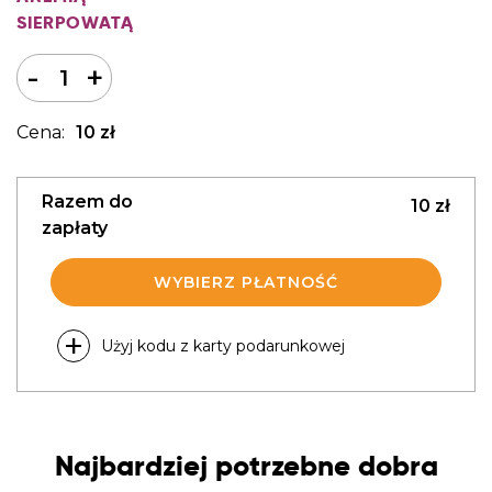
SIERPOWATĄ
I
-
+
l
o
10
zł
ś
ć
Razem do
10
zł
zapłaty
WYBIERZ PŁATNOŚĆ
Użyj kodu z karty podarunkowej
Najbardziej potrzebne dobra