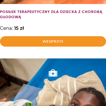
POSIŁEK TERAPEUTYCZNY DLA DZIECKA Z CHOROBĄ
GŁODOWĄ
Cena:
15
zł
WESPRZYJ