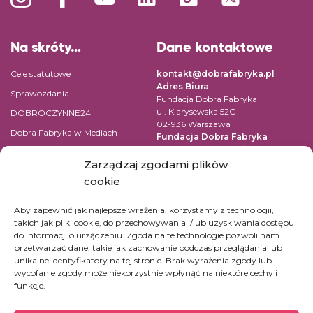
Na skróty…
Dane kontaktowe
Cele statutowe
kontakt@dobrafabryka.pl
Adres Biura
Sprawozdania
Fundacja Dobra Fabryka
ul. Klarysewska 52C
DOBROCZYNNE24
02-936 Warszawa
Dobra Fabryka w Mediach
Fundacja Dobra Fabryka
ul. Pomiechowska 47/14
Regulamin
04-694 Warszawa
Zarządzaj zgodami plików
Polityka prywatności
cookie
NIP: 9522131059
Kontakt
REGON: 147361669
Aby zapewnić jak najlepsze wrażenia, korzystamy z technologii,
KRS: 0000519542
takich jak pliki cookie, do przechowywania i/lub uzyskiwania dostępu
Numer konta dla wpłat w PLN:
do informacji o urządzeniu. Zgoda na te technologie pozwoli nam
45 1090 1883 0000 0001 2390
przetwarzać dane, takie jak zachowanie podczas przeglądania lub
7365
unikalne identyfikatory na tej stronie. Brak wyrażenia zgody lub
Konta dla innych walut kliknij
tutaj.
wycofanie zgody może niekorzystnie wpłynąć na niektóre cechy i
funkcje.