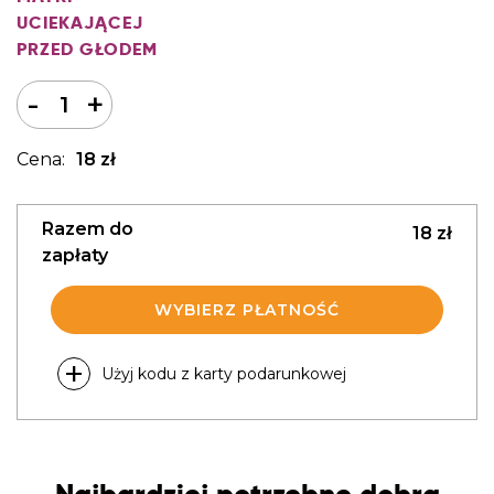
UCIEKAJĄCEJ
PRZED GŁODEM
I
-
+
l
o
18
zł
ś
ć
Razem do
18
zł
zapłaty
WYBIERZ PŁATNOŚĆ
Użyj kodu z karty podarunkowej