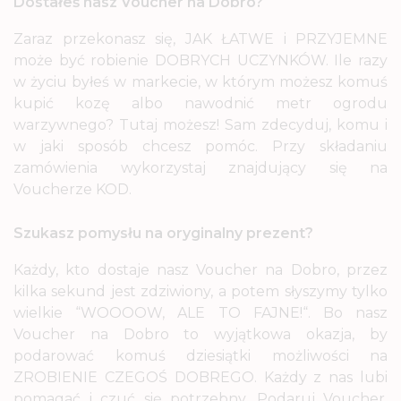
Dostałeś nasz Voucher na Dobro?
Zaraz przekonasz się, JAK ŁATWE i PRZYJEMNE
może być robienie DOBRYCH UCZYNKÓW. Ile razy
w życiu byłeś w markecie, w którym możesz komuś
kupić kozę albo nawodnić metr ogrodu
warzywnego? Tutaj możesz! Sam zdecyduj, komu i
w jaki sposób chcesz pomóc. Przy składaniu
zamówienia wykorzystaj znajdujący się na
Voucherze KOD.
Szukasz pomysłu na oryginalny prezent?
Każdy, kto dostaje nasz Voucher na Dobro, przez
kilka sekund jest zdziwiony, a potem słyszymy tylko
wielkie “WOOOOW, ALE TO FAJNE!“. Bo nasz
Voucher na Dobro to wyjątkowa okazja, by
podarować komuś dziesiątki możliwości na
ZROBIENIE CZEGOŚ DOBREGO. Każdy z nas lubi
pomagać i czuć się potrzebny. Podaruj Voucher,