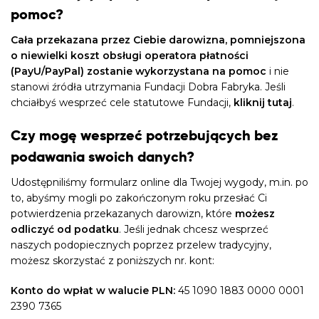
pomoc?
Cała przekazana przez Ciebie darowizna, pomniejszona
o niewielki koszt obsługi operatora płatności
(PayU/PayPal) zostanie wykorzystana na pomoc
i nie
stanowi źródła utrzymania Fundacji Dobra Fabryka. Jeśli
chciałbyś wesprzeć cele statutowe Fundacji,
kliknij tutaj
.
Czy mogę wesprzeć potrzebujących bez
podawania swoich danych?
Udostępniliśmy formularz online dla Twojej wygody, m.in. po
to, abyśmy mogli po zakończonym roku przesłać Ci
potwierdzenia przekazanych darowizn, które
możesz
odliczyć od podatku
. Jeśli jednak chcesz wesprzeć
naszych podopiecznych poprzez przelew tradycyjny,
możesz skorzystać z poniższych nr. kont:
Konto do wpłat w walucie PLN:
45 1090 1883 0000 0001
2390 7365