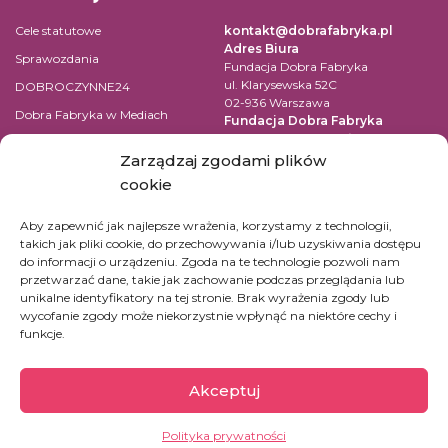
Cele statutowe
kontakt@dobrafabryka.pl
Adres Biura
Sprawozdania
Fundacja Dobra Fabryka
ul. Klarysewska 52C
DOBROCZYNNE24
02-936 Warszawa
Dobra Fabryka w Mediach
Fundacja Dobra Fabryka
ul. Pomiechowska 47/14
Regulamin
04-694 Warszawa
Zarządzaj zgodami plików
Polityka prywatności
cookie
NIP: 9522131059
Kontakt
REGON: 147361669
Aby zapewnić jak najlepsze wrażenia, korzystamy z technologii,
KRS: 0000519542
takich jak pliki cookie, do przechowywania i/lub uzyskiwania dostępu
Numer konta dla wpłat w PLN:
do informacji o urządzeniu. Zgoda na te technologie pozwoli nam
45 1090 1883 0000 0001 2390
przetwarzać dane, takie jak zachowanie podczas przeglądania lub
7365
unikalne identyfikatory na tej stronie. Brak wyrażenia zgody lub
Konta dla innych walut kliknij
tutaj.
wycofanie zgody może niekorzystnie wpłynąć na niektóre cechy i
funkcje.
Akceptuj
Polityka prywatności