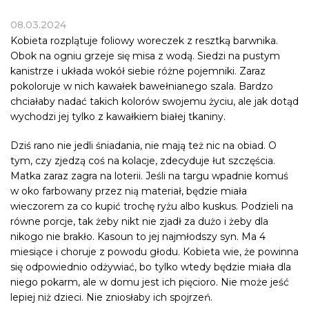
08.03.2024
Kobieta rozplątuje foliowy woreczek z resztką barwnika.
Obok na ogniu grzeje się misa z wodą. Siedzi na pustym
kanistrze i układa wokół siebie różne pojemniki. Zaraz
pokoloruje w nich kawałek bawełnianego szala. Bardzo
chciałaby nadać takich kolorów swojemu życiu, ale jak dotąd
wychodzi jej tylko z kawałkiem białej tkaniny.
Dziś rano nie jedli śniadania, nie mają też nic na obiad. O
tym, czy zjedzą coś na kolacje, zdecyduje łut szczęścia.
Matka zaraz zagra na loterii. Jeśli na targu wpadnie komuś
w oko farbowany przez nią materiał, będzie miała
wieczorem za co kupić trochę ryżu albo kuskus. Podzieli na
równe porcje, tak żeby nikt nie zjadł za dużo i żeby dla
nikogo nie brakło. Kasoun to jej najmłodszy syn. Ma 4
miesiące i
choruje z powodu głodu
. Kobieta wie, że powinna
się odpowiednio odżywiać, bo tylko wtedy będzie miała dla
niego pokarm, ale w domu jest ich pięcioro. Nie może jeść
lepiej niż dzieci. Nie zniosłaby ich spojrzeń.