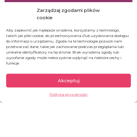
Ufunduj posiłek dla samotnej matki uciekającej
Zarządzaj zgodami plików
przed głodem
cookie
Aby zapewnić jak najlepsze wrażenia, korzystamy z technologii,
UFUNDUJ
takich jak pliki cookie, do przechowywania i/lub uzyskiwania dostępu
do informacji o urządzeniu. Zgoda na te technologie pozwoli nam
przetwarzać dane, takie jak zachowanie podczas przeglądania lub
unikalne identyfikatory na tej stronie. Brak wyrażenia zgody lub
wycofanie zgody może niekorzystnie wpłynąć na niektóre cechy i
ANIOŁ
funkcje.
Dołącz do drużyny Siostry Carmen
Akceptuj
Polityka prywatności
DOŁĄCZ DO DRUŻYNY