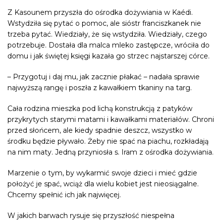
Z Kasounem przyszła do
ośrodka dożywiania w Kaédi
.
Wstydziła się pytać o pomoc, ale sióstr franciszkanek nie
trzeba pytać. Wiedziały, że się wstydziła. Wiedziały, czego
potrzebuje. Dostała dla malca mleko zastępcze, wróciła do
domu i jak świętej księgi kazała go strzec najstarszej córce.
– Przygotuj i daj mu, jak zacznie płakać – nadała sprawie
najwyższą rangę i poszła z kawałkiem tkaniny na targ.
Cała rodzina mieszka pod lichą konstrukcją z patyków
przykrytych starymi matami i kawałkami materiałów. Chroni
przed słońcem, ale kiedy spadnie deszcz, wszystko w
środku będzie pływało. Żeby nie spać na piachu, rozkładają
na nim maty. Jedną przyniosła s. Iram z ośrodka dożywiania.
Marzenie o tym, by wykarmić swoje dzieci i mieć gdzie
położyć je spać, wciąż dla wielu kobiet jest nieosiągalne.
Chcemy spełnić ich jak najwięcej.
W jakich barwach rysuje się przyszłość niespełna