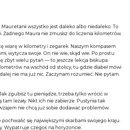
w
Mauretanii
wszystko jest daleko albo niedaleko. To
i. Żadnego Maura nie zmusisz do liczenia kilometrów.
cę wiarę w kilometry i zegarek. Naszym kompasem
ami, wytycza swoje. On nie wie, skąd wie. Po prostu
ię zbyt wielu pytań — to jeszcze lekcja biskupa
ometrów na wschód od stolicy, tu gdzie diabeł mówi
 dalej nie ma już nic. Zaczynam rozumieć. Nie pytam.
Jak zgubisz tu pieniądze, trzeba tylko wrócić w
 tam leżały. Nikt ich nie zabierze.
Pustynia
tak
awzajem nie chcą już sobie dodawać problemów.
 pochwalić się największymi skarbami swojego kraju.
cy. Wypatruje czegoś na horyzoncie.