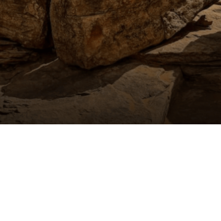
aczek dla Życia
j dziecko cierpiące z powodu
 i wspieraj edukację rodziców