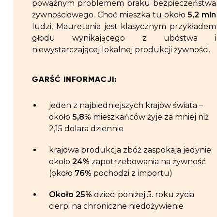
poważnym problemem braku bezpieczeństwa
żywnościowego. Choć mieszka tu około
5,2 mln
ludzi, Mauretania jest klasycznym przykładem
głodu wynikającego z ubóstwa i
niewystarczającej lokalnej produkcji żywności.
GARŚĆ INFORMACJI:
jeden z najbiedniejszych krajów świata –
około
5,8%
mieszkańców żyje za mniej niż
2,15 dolara dziennie
krajowa produkcja zbóż zaspokaja jedynie
około
24%
zapotrzebowania na żywność
(około
76%
pochodzi z importu)
Około 25%
dzieci poniżej 5. roku życia
cierpi na chroniczne niedożywienie