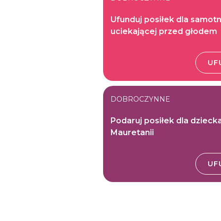
Ufunduj posiłek dla samotn
uciekającej przed głodem
UF
DOBROCZYNNE
Podaruj posiłek dla dzieck
Mauretanii
UF