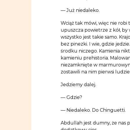
— Już niedaleko.
Wciąż tak mówi, więc nie robi
upuszcza powietrze z kół, by
wszystko jest takie samo. Kraj
bez pinezki. I wie, gdzie jedz
środku niczego. Kamienia nikt 
kamieniu prehistoria. Malowan
niezamknięte w marmurowym m
zostawili na nim pierwsi ludzie
Jedziemy dalej.
— Gdzie?
— Niedaleko. Do Chinguetti.
Abdullah jest dumny, że nas 
dodatkowy cios.