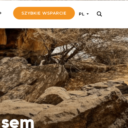
SZYBKIE WSPARCIE
P
PL
M REGULARNIE
ij nam 5!
aj efektywnie, przekazując na
c 5 zł tygodniowo
tuj Seniora
z do rodziny Seniora, wspierając
nansowo i emocjonalnie
yny Aniołów
raj pracę konkretnego misjonarza
asem
ostań z nim kontakcie