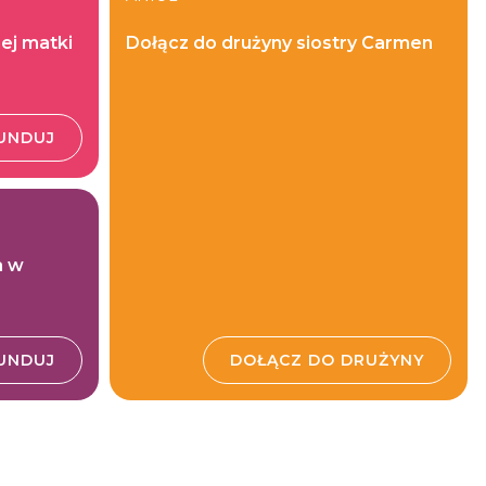
ej matki
Dołącz do drużyny siostry Carmen
UNDUJ
a w
UNDUJ
DOŁĄCZ DO DRUŻYNY