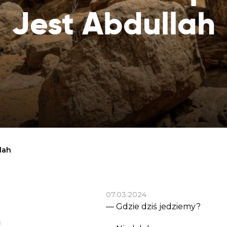
Dobroczynne24
Wiatr
Sprawdź listę miejsc, do których dociera
Jest Abdullah
Zrób zakupy dla potrzebujących w
Uratu
Twoja pomoc
markecie z dobrymi uczynkami
głodu
Sprawozdania
Warzywniak Charbela
Zweryfikuj, w jaki sposób wydajemy
Zrób zakupy u niewidomego Charbela i
przekazane Darowizny
wspieraj Głodnych
Cele statutowe
Sprawdź cele naszej organizacji
Kontakt
Skontaktuj się z nami!
lah
07.03.2024
— Gdzie dziś jedziemy?