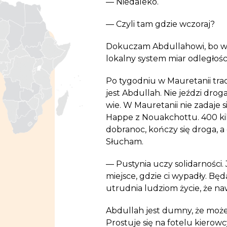
— Niedaleko.
— Czyli tam gdzie wczoraj?
Dokuczam Abdullahowi, bo 
lokalny system miar odległośc
Po tygodniu w
Mauretanii
tra
jest Abdullah. Nie jeździ drog
wie. W Mauretanii nie zadaje s
Happe z Nouakchottu. 400 kil
dobranoc, kończy się droga, a
Słucham.
— Pustynia uczy solidarności. 
miejsce, gdzie ci wypadły. Będą
utrudnia ludziom życie, że n
Abdullah jest dumny, że może
Prostuje się na fotelu kierow