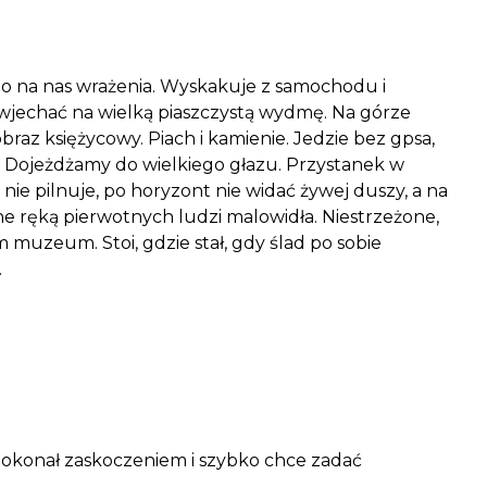
 to na nas wrażenia. Wyskakuje z samochodu i
 wjechać na wielką piaszczystą wydmę. Na górze
obraz księżycowy. Piach i kamienie. Jedzie bez gpsa,
ie. Dojeżdżamy do wielkiego głazu. Przystanek w
nie pilnuje, po horyzont nie widać żywej duszy, a na
e ręką pierwotnych ludzi malowidła. Niestrzeżone,
uzeum. Stoi, gdzie stał, gdy ślad po sobie
.
pokonał zaskoczeniem i szybko chce zadać