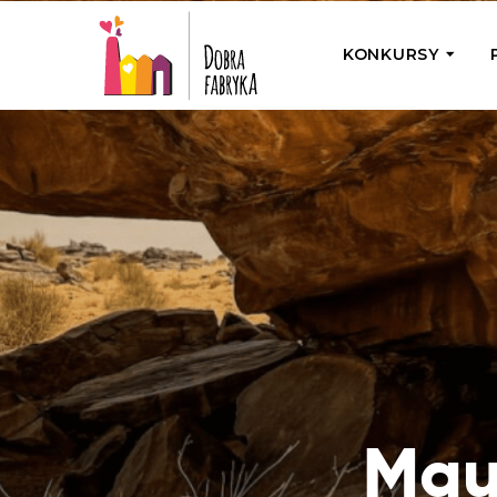
KONKURSY
P
Wyjedź z Na
Odwiedź jedno
działamy
Przybij 5 w 
Wyjedź do Gr
Żakowskim z 
Mau