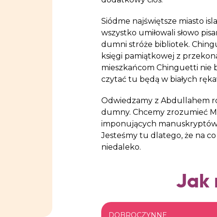
Siódme najświętsze miasto is
wszystko umiłowali słowo pi
dumni stróże bibliotek. Chingue
księgi pamiątkowej z przekonan
mieszkańcom Chinguetti nie b
czytać tu będą w białych ręk
Odwiedzamy z Abdullahem różn
dumny. Chcemy zrozumieć Maur
imponujących manuskryptów an
Jesteśmy tu dlatego, że na co 
niedaleko.
Jak
DOBROCZYNNE