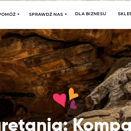
DLA BIZNESU
SKLE
POMÓŻ
SPRAWDŹ NAS
OMAGAM JEDNORAZOWO
WSPIERA
mi
Zespół Fundacji
 z miejsc, w których
Poznaj listonoszy przekazanego przez
Przekaż Kalorie
Przyb
Ciebie wsparcia
Podaruj dziecku posiłek z okazji Dnia
Pomag
7 Ogrodach
Dziecka
Jak pomagamy
pomo
ecji z Michałem
Karmimy, Leczymy, Uczymy, Dajemy
Podaruj 1,5%
Adop
Radia 357
Pracę – sprawdź co to oznacza w
Przekaż niewielką część swojego
Dołąc
praktyce
podatku naszym podopiecznym
go fi
Co już zrobiliśmy
Pilna Pomoc
Druż
Przeczytaj historie ludzi, którym już
Przekaż pomoc tam, gdzie jest teraz
Wspie
retania: Komp
pomogliśmy
najbardziej potrzebna
i poz
Gdzie działamy