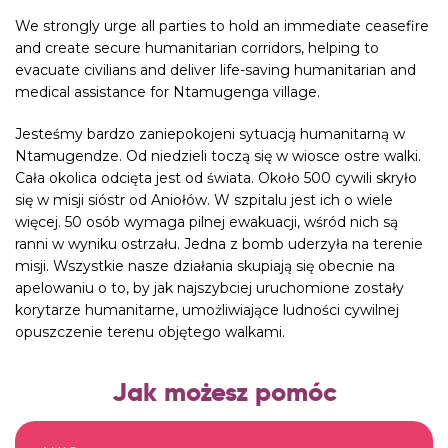
We strongly urge all parties to hold an immediate ceasefire
and create secure humanitarian corridors, helping to
evacuate civilians and deliver life-saving humanitarian and
medical assistance for Ntamugenga village.
Jesteśmy bardzo zaniepokojeni sytuacją humanitarną w
Ntamugendze. Od niedzieli toczą się w wiosce ostre walki.
Cała okolica odcięta jest od świata. Około 500 cywili skryło
się w misji sióstr od Aniołów. W szpitalu jest ich o wiele
więcej. 50 osób wymaga pilnej ewakuacji, wśród nich są
ranni w wyniku ostrzału. Jedna z bomb uderzyła na terenie
misji. Wszystkie nasze działania skupiają się obecnie na
apelowaniu o to, by jak najszybciej uruchomione zostały
korytarze humanitarne, umożliwiające ludności cywilnej
opuszczenie terenu objętego walkami.
Jak możesz pomóc