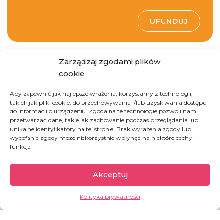
UFUNDUJ
Zarządzaj zgodami plików
cookie
Aby zapewnić jak najlepsze wrażenia, korzystamy z technologii,
takich jak pliki cookie, do przechowywania i/lub uzyskiwania dostępu
do informacji o urządzeniu. Zgoda na te technologie pozwoli nam
Demokratyczna
przetwarzać dane, takie jak zachowanie podczas przeglądania lub
Republika Konga
unikalne identyfikatory na tej stronie. Brak wyrażenia zgody lub
wycofanie zgody może niekorzystnie wpłynąć na niektóre cechy i
funkcje.
Drugi co do wielkości kraj w Afryce, kraj pełen
Akceptuj
paradoksów. Z jednej strony bogaty w zasoby
naturalne (m.in. kobalt, miedź, koltan, ropa
Polityka prywatności
naftowa, diamenty, złoto), z drugiej jego
mieszkańcy należą do najbiedniejszych na