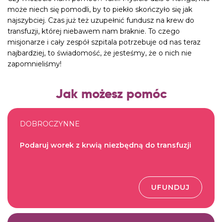
może niech się pomodli, by to piekło skończyło się jak
najszybciej. Czas już też uzupełnić fundusz na krew do
transfuzji, której niebawem nam braknie. To czego
misjonarze i cały zespół szpitala potrzebuje od nas teraz
najbardziej, to świadomość, że jesteśmy, że o nich nie
zapomnieliśmy!
Jak możesz pomóc
DOBROCZYNNE
Podaruj worek z krwią niezbędną do transfuzji
UFUNDUJ