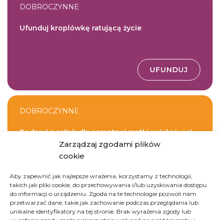
DOBROCZYNNE
Ufunduj kroplówkę ratującą życie
UFUNDUJ
DOBROCZYNNE
Podaruj posiłek dla samotnej matki uciekającej
przed wojną
Zarządzaj zgodami plików
cookie
UFUNDUJ
Aby zapewnić jak najlepsze wrażenia, korzystamy z technologii,
takich jak pliki cookie, do przechowywania i/lub uzyskiwania dostępu
do informacji o urządzeniu. Zgoda na te technologie pozwoli nam
przetwarzać dane, takie jak zachowanie podczas przeglądania lub
unikalne identyfikatory na tej stronie. Brak wyrażenia zgody lub