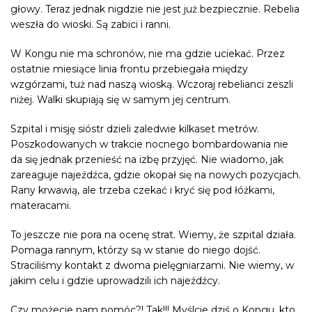
głowy. Teraz jednak nigdzie nie jest już bezpiecznie. Rebelia
weszła do wioski. Są zabici i ranni.
W Kongu nie ma schronów, nie ma gdzie uciekać. Przez
ostatnie miesiące linia frontu przebiegała między
wzgórzami, tuż nad naszą wioską. Wczoraj rebelianci zeszli
niżej. Walki skupiają się w samym jej centrum.
Szpital i misję sióstr dzieli zaledwie kilkaset metrów.
Poszkodowanych w trakcie nocnego bombardowania nie
da się jednak przenieść na izbę przyjęć. Nie wiadomo, jak
zareaguje najeźdźca, gdzie okopał się na nowych pozycjach.
Rany krwawią, ale trzeba czekać i kryć się pod łóżkami,
materacami.
To jeszcze nie pora na ocenę strat. Wiemy, że szpital działa.
Pomaga rannym, którzy są w stanie do niego dojść.
Straciliśmy kontakt z dwoma pielęgniarzami. Nie wiemy, w
jakim celu i gdzie uprowadzili ich najeźdźcy.
Czy możecie nam pomóc?! Tak!!! Myślcie dziś o Kongu, kto