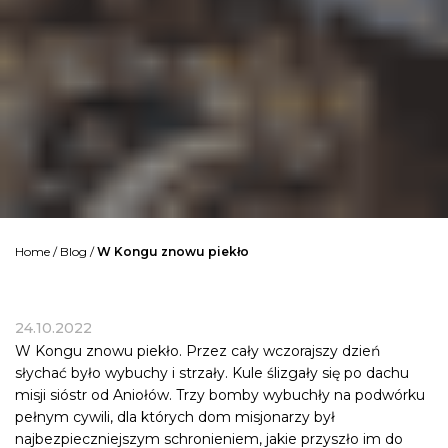
Home
/
Blog
/
W Kongu znowu piekło
24.10.2022
W Kongu znowu piekło. Przez cały wczorajszy dzień
słychać było wybuchy i strzały. Kule ślizgały się po dachu
misji sióstr od Aniołów. Trzy bomby wybuchły na podwórku
pełnym cywili, dla których dom misjonarzy był
najbezpieczniejszym schronieniem, jakie przyszło im do