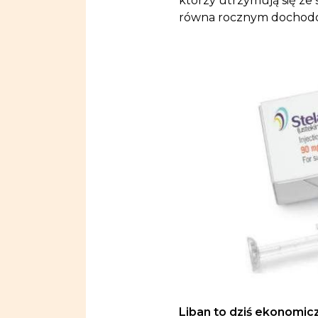
którzy utrzymują się ze
równa rocznym dochod
Liban to dziś ekonomic