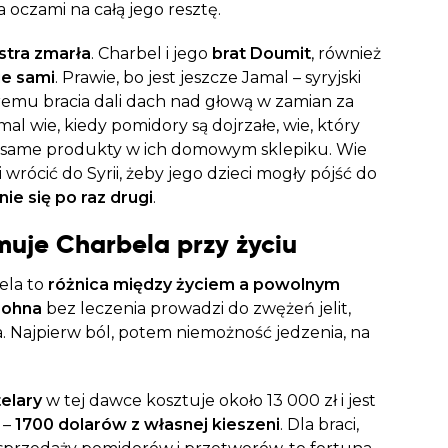
ła oczami na całą jego resztę.
stra zmarła
. Charbel i jego
brat Doumit
, również
ie sami
. Prawie, bo jest jeszcze Jamal – syryjski
remu bracia dali dach nad głową w zamian za
l wie, kiedy pomidory są dojrzałe, wie, który
e same produkty w ich domowym sklepiku. Wie
 wrócić do Syrii, żeby jego dzieci mogły pójść do
ie się po raz drugi
.
ymuje Charbela przy życiu
ela to
różnica między życiem a powolnym
rohna
bez leczenia prowadzi do zwężeń jelit,
. Najpierw ból, potem niemożność jedzenia, na
telary
w tej dawce kosztuje około 13 000 zł i jest
 –
1700 dolarów z własnej kieszeni
. Dla braci,