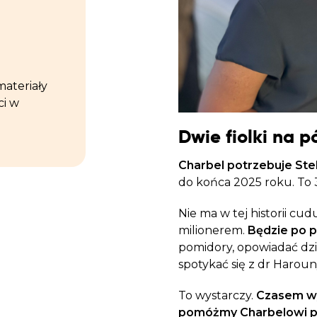
materiały
ci w
Dwie fiolki na p
Charbel potrzebuje Stel
do końca 2025 roku. To 
Nie ma w tej historii cu
milionerem.
Będzie po p
pomidory, opowiadać dzi
spotykać się z dr Haroun
To wystarczy.
Czasem wy
pomóżmy Charbelowi pr