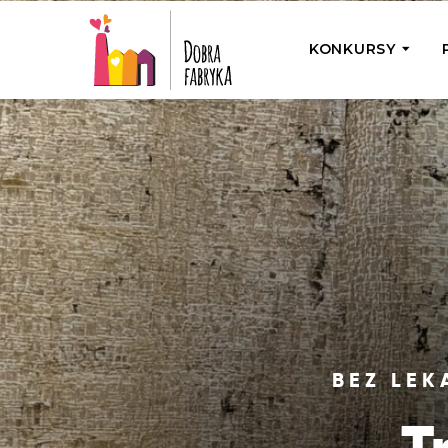
KONKURSY
P
Wyjedź z Na
Odwiedź jedno
działamy
Przybij 5 w 
Wyjedź do Gr
Żakowskim z 
BEZ LEK