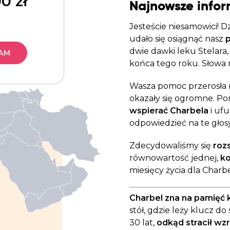
00
zł
Najnowsze infor
Jesteście niesamowici! D
udało się osiągnąć nasz
p
dwie dawki leku Stelara,
AM
końca tego roku. Słowa n
Wasza pomoc przerosła n
okazały się ogromne. P
wspierać Charbela
i uf
odpowiedzieć na te głosy
Zdecydowaliśmy się
roz
równowartość jednej,
ko
miesięcy życia dla Charbe
Charbel zna na pamięć
stół, gdzie leży klucz do
30 lat,
odkąd stracił wzr