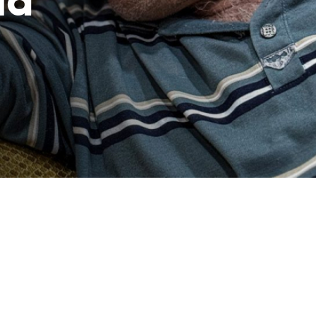
la
aczek dla Życia
j dziecko cierpiące z powodu
 i wspieraj edukację rodziców