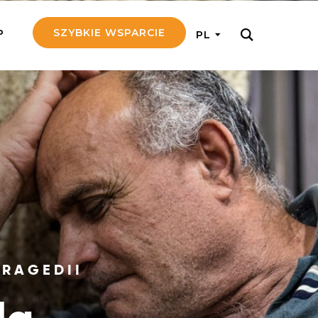
SZYBKIE WSPARCIE
P
PL
M REGULARNIE
ij nam 5!
aj efektywnie, przekazując na
c 5 zł tygodniowo
tuj Seniora
z do rodziny Seniora, wspierając
nansowo i emocjonalnie
yny Aniołów
TRAGEDII
raj pracę konkretnego misjonarza
ostań z nim kontakcie