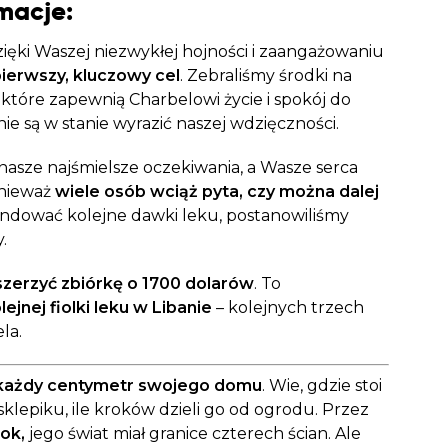
macje:
zięki Waszej niezwykłej hojności i zaangażowaniu
ierwszy, kluczowy cel
. Zebraliśmy środki na
 które zapewnią Charbelowi życie i spokój do
ie są w stanie wyrazić naszej wdzięczności.
asze najśmielsze oczekiwania, a Wasze serca
onieważ
wiele osób wciąż pyta, czy można dalej
undować kolejne dawki leku, postanowiliśmy
.
szerzyć zbiórkę o
1700 dolarów
. To
lejnej fiolki leku w Libanie
– kolejnych trzech
la.
 każdy centymetr swojego domu
. Wie, gdzie stoi
 sklepiku, ile kroków dzieli go od ogrodu. Przez
ok,
jego świat miał granice czterech ścian. Ale