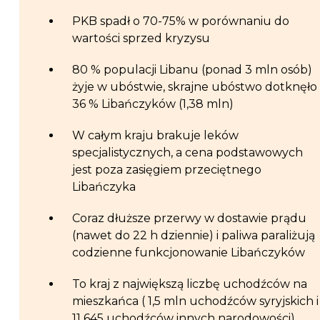
PKB spadł o 70-75% w porównaniu do
wartości sprzed kryzysu
80 % populacji Libanu (ponad 3 mln osób)
żyje w ubóstwie, skrajne ubóstwo dotknęło
36 % Libańczyków (1,38 mln)
W całym kraju brakuje leków
specjalistycznych, a cena podstawowych
jest poza zasięgiem przeciętnego
Libańczyka
Coraz dłuższe przerwy w dostawie prądu
(nawet do 22 h dziennie) i paliwa paraliżują
codzienne funkcjonowanie Libańczyków
To kraj z największą liczbę uchodźców na
mieszkańca ( 1,5 mln uchodźców syryjskich i
11 645 uchodźców innych narodowości)