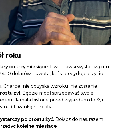
ół roku
ary co trzy miesiące
. Dwie dawki wystarczą mu
3400 dolarów – kwota, która decyduje o życiu.
du. Charbel nie odzyska wzroku, nie zostanie
rostu żył
. Będzie mógł sprzedawać swoje
eciom Jamala historie przed wyjazdem do Syrii,
y nad filiżanką herbaty.
starczy po prostu żyć.
Dołącz do nas, razem
zeżyć kolejne miesiące
.