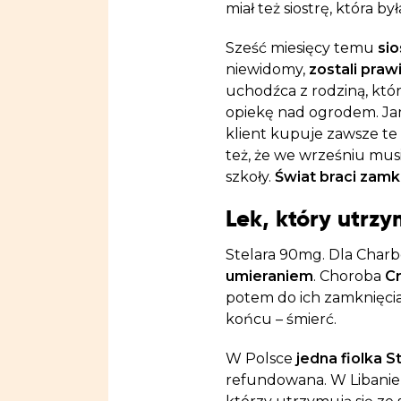
miał też siostrę, która by
Sześć miesięcy temu
sio
niewidomy,
zostali praw
uchodźca z rodziną, któ
opiekę nad ogrodem. Jama
klient kupuje zawsze t
też, że we wrześniu musi
szkoły.
Świat braci zamkn
Lek, który utrz
Stelara 90mg. Dla Charb
umieraniem
. Choroba
C
potem do ich zamknięcia
końcu – śmierć.
W Polsce
jedna fiolka S
refundowana. W Libanie