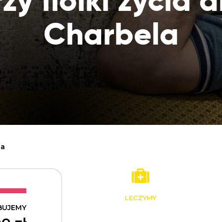
rzy fiolki życia d
Dobroczynne24
Wiatr
Sprawdź listę miejsc, do których dociera
Zrób zakupy dla potrzebujących w
Uratu
Twoja pomoc
Charbela
markecie z dobrymi uczynkami
głodu
Sprawozdania
Warzywniak Charbela
Zweryfikuj, w jaki sposób wydajemy
Zrób zakupy u niewidomego Charbela i
przekazane Darowizny
wspieraj Głodnych
Cele statutowe
Sprawdź cele naszej organizacji
Kontakt
Skontaktuj się z nami!
la
LECZYMY
BUJEMY