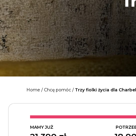
T
Home
/
Chcę pomóc
/
Trzy fiolki życia dla Charbe
MAMY JUŻ
POTRZE