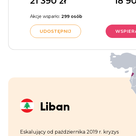
21 390
zł
18 9
Akcje wsparło:
299 osób
UDOSTĘPNIJ
WSPIER
Liban
Eskalujący od października 2019 r. kryzys