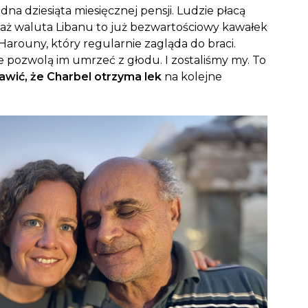
na dziesiąta miesięcznej pensji. Ludzie płacą
aż waluta Libanu to już bezwartościowy kawałek
 Harouny, który regularnie zagląda do braci.
nie pozwolą im umrzeć z głodu. I zostaliśmy my. To
wić, że Charbel otrzyma lek
na kolejne