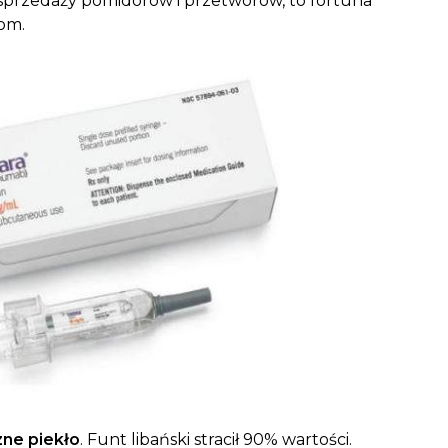
 sprzedaży pomidorów i przetworów, to fortuna
om.
zne piekło
. Funt libański stracił 90% wartości.