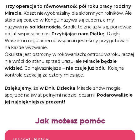
Trzy operacje to równowartość pół roku pracy rodziny
Miracle
. Koszt niewyobrażalny dla skromnych rolników. Ale
stało się coś, co w Kongu nazywa się cudem, a my
nazywamy
solidarnością
. Środki te znalazły się, ponieważ
od lat wspieracie nas,
Przybijając nam Piątkę
. Dzięki
Waszemu regularnemu wsparciu jesteśmy przygotowani
na każde wyzwanie.
Okulista jest ostrożny w rokowaniach: ostrość wzroku raczej
nie wróci do stanu sprzed urazu, ale
Miracle będzie
widzieć
. Co najważniejsze –
nie czuje już bólu
. Kolejna
kontrola czeka ją za cztery miesiące.
Dziękujemy
, że
w Dniu Dziecka
Miracle znów mogła
spojrzeć na świat pełnymi nadziei oczami.
Podarowaliście
jej najpiękniejszy prezent!
Jak możesz pomóc
PRZYBIJ NAM 5!