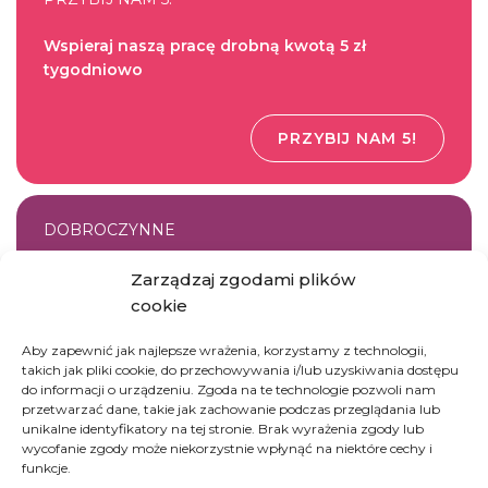
Wspieraj naszą pracę drobną kwotą 5 zł
tygodniowo
PRZYBIJ NAM 5!
DOBROCZYNNE
Ufunduj jedną kroplówkę dla pacjenta szpitala
Zarządzaj zgodami plików
cookie
Aby zapewnić jak najlepsze wrażenia, korzystamy z technologii,
UFUNDUJ
takich jak pliki cookie, do przechowywania i/lub uzyskiwania dostępu
do informacji o urządzeniu. Zgoda na te technologie pozwoli nam
przetwarzać dane, takie jak zachowanie podczas przeglądania lub
unikalne identyfikatory na tej stronie. Brak wyrażenia zgody lub
wycofanie zgody może niekorzystnie wpłynąć na niektóre cechy i
SKLEP
funkcje.