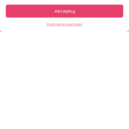
Zrób zakupy w naszym charytatywnym sklepie
Akceptuj
Polityka prywatności
KUP
Demokratyczna
Republika Konga
Drugi co do wielkości kraj w Afryce, kraj pełen
paradoksów. Z jednej strony bogaty w zasoby
naturalne (m.in. kobalt, miedź, koltan, ropa