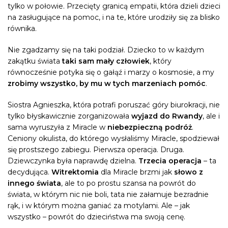
tylko w połowie. Przecięty granicą empatii, która dzieli dzieci
na zasługujące na pomoc, i na te, które urodziły się za blisko
równika.
Nie zgadzamy się na taki podział. Dziecko to w każdym
zakątku świata
taki sam mały człowiek
, który
równocześnie potyka się o gałąź i marzy o kosmosie, a my
zrobimy wszystko, by mu w tych marzeniach pomóc
.
Siostra Agnieszka, która potrafi poruszać góry biurokracji, nie
tylko błyskawicznie zorganizowała
wyjazd do Rwandy
, ale i
sama wyruszyła z Miracle w
niebezpieczną podróż
.
Ceniony okulista, do którego wysłaliśmy Miracle, spodziewał
się prostszego zabiegu. Pierwsza operacja. Druga.
Dziewczynka była naprawdę dzielna.
Trzecia operacja
– ta
decydująca.
Witrektomia
dla Miracle brzmi jak
słowo z
innego świata
, ale to po prostu szansa na powrót do
świata, w którym nic nie boli, tata nie załamuje bezradnie
rąk, i w którym można ganiać za motylami. Ale – jak
wszystko – powrót do dzieciństwa ma swoją cenę.