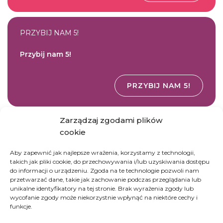
PRZYBIJ NAM 5!
Przybij nam 5!
PRZYBIJ NAM 5!
Zarządzaj zgodami plików
ANIOŁ
cookie
Dołącz do drużyny Siostry Carmen
Aby zapewnić jak najlepsze wrażenia, korzystamy z technologii,
takich jak pliki cookie, do przechowywania i/lub uzyskiwania dostępu
do informacji o urządzeniu. Zgoda na te technologie pozwoli nam
przetwarzać dane, takie jak zachowanie podczas przeglądania lub
DOŁĄCZ DO DRUŻYNY
unikalne identyfikatory na tej stronie. Brak wyrażenia zgody lub
wycofanie zgody może niekorzystnie wpłynąć na niektóre cechy i
funkcje.