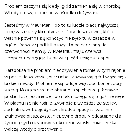
Problem zaczyna się kiedy, głód zamienia się w chorobę.
Wtedy proszą o pomoc w ośrodku
dożywiania
.
Jesteśmy w
Mauretanii
, bo to tu ludzie płacą najwyższą
cenę za zmiany klimatyczne. Pory deszczowej, która
właśnie powinna się kończyć nie było tu w zasadzie w
ogóle. Deszcz spadł kilka razy i to na nagrzaną do
czerwoności ziemię. W kwietniu, maju, czerwcu
temperatury sięgają tu prawie pięćdziesięciu stopni.
Paradoksalnie problem niedożywienia rośnie w tym rejonie
w porze deszczowej, nie suchej. Zazwyczaj głód wiąże się z
brakiem wody. Problem eksploduje więc pod koniec pory
suchej. Pola jeszcze nie obsiane, a spichlerze już prawie
puste. Tutaj jest inaczej, bo i tak niczego się tu już nie sieje.
W piachu nic nie rośnie. Żywność przyjeżdża ze stolicy.
Jednak nawet pojedyncze, krótkie opady są wstanie
zrujnować piaszczyste, niepewne drogi. Niedostępne dla
życiodajnych ciężarówek okoliczne wioski i miasteczka
walczą wtedy o przetrwanie.