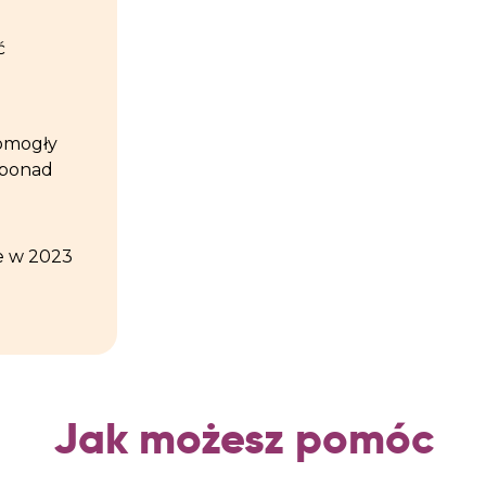
ć
pomogły
 ponad
e w 2023
Jak możesz pomóc