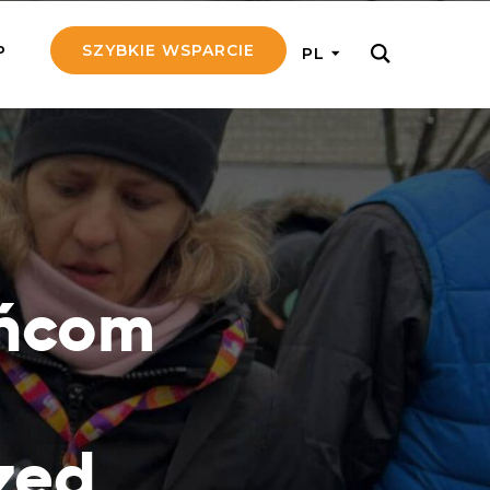
SZYBKIE WSPARCIE
P
PL
M REGULARNIE
ij nam 5!
aj efektywnie, przekazując na
c 5 zł tygodniowo
ńcom
tuj Seniora
z do rodziny Seniora, wspierając
nansowo i emocjonalnie
yny Aniołów
raj pracę konkretnego misjonarza
zed
ostań z nim kontakcie