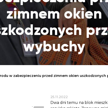
Dobroczynne24
Wiatr
Sprawdź listę miejsc, do których dociera
zimnem okien
Zrób zakupy dla potrzebujących w
Uratu
Twoja pomoc
markecie z dobrymi uczynkami
głodu
Sprawozdania
Warzywniak Charbela
szkodzonych prz
Zweryfikuj, w jaki sposób wydajemy
Zrób zakupy u niewidomego Charbela i
przekazane Darowizny
wspieraj Głodnych
wybuchy
Cele statutowe
Sprawdź cele naszej organizacji
Kontakt
Skontaktuj się z nami!
du w zabezpieczeniu przed zimnem okien uszkodzonych 
25.11.2022
Dwa dni temu na blok mieszk