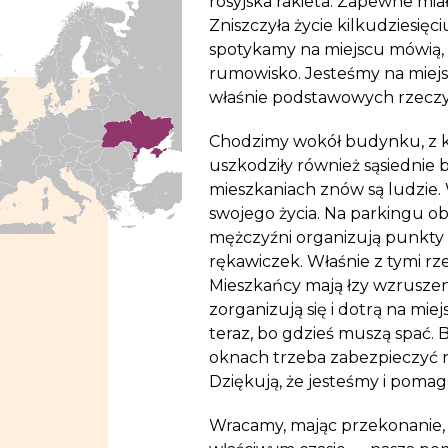
rosyjska rakieta. Zapewne mia
Zniszczyła życie kilkudziesięci
spotykamy na miejscu mówią, 
rumowisko. Jesteśmy na mie
właśnie podstawowych rzeczy
Chodzimy wokół budynku, z kt
uszkodziły również sąsiednie b
mieszkaniach znów są ludzie.
swojego życia. Na parkingu
mężczyźni organizują punkty s
rękawiczek. Właśnie z tymi rz
Mieszkańcy mają łzy wzruszen
zorganizują się i dotrą na mie
teraz, bo gdzieś muszą spać.
oknach trzeba zabezpieczyć 
Dziękują, że jesteśmy i poma
Wracamy, mając przekonanie, 