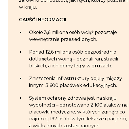
zarówno uchodźców, jak i tych, którzy pozostali
w kraju.
GARŚĆ INFORMACJI
Około 3,6 miliona osób wciąż pozostaje
wewnętrznie przesiedlonych.
Ponad 12,6 miliona osób bezpośrednio
dotkniętych wojną – doznali ran, stracili
bliskich, a ich domy legły w gruzach.
Zniszczenia infrastruktury objęły między
innymi 3 600 placówek edukacyjnych.
System ochrony zdrowia jest na skraju
wydolności – odnotowano 2 100 ataków na
placówki medyczne, w których zginęło co
najmniej 197 osób, w tym lekarze i pacjenci,
a wielu innych zostało rannych.