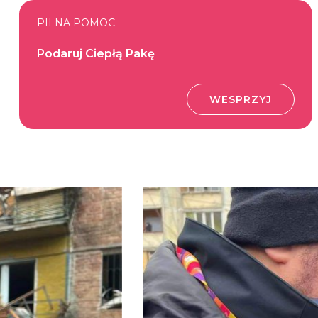
PILNA POMOC
Podaruj Ciepłą Pakę
WESPRZYJ