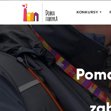
KONKURSY
P
Wyjedź z Na
Odwiedź jedno
działamy
Przybij 5 w 
Wyjedź do Gr
Pom
Żakowskim z 
za