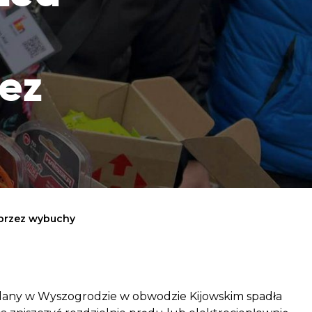
aczek dla Życia
j dziecko cierpiące z powodu
 i wspieraj edukację rodziców
ez
przez wybuchy
lany w Wyszogrodzie w obwodzie Kijowskim spadła