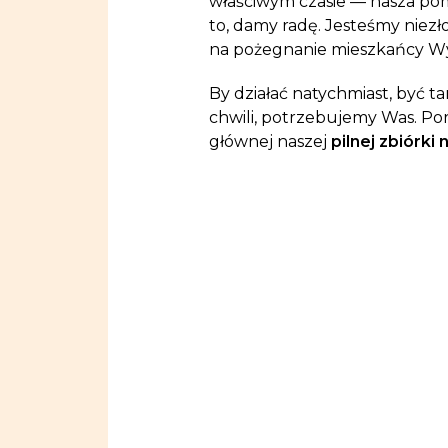
właściwym czasie — nasza pom
to, damy radę. Jesteśmy niezł
na pożegnanie mieszkańcy W
By działać natychmiast, być ta
chwili, potrzebujemy Was. Poro
głównej naszej
pilnej zbiórki 