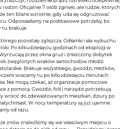
ła zniszczyć rozdzielnie prądu lub elektrociepłownię.
u rodzin. Oficjalnie 7 osób zginęło, ale ludzie, których
że ten bilans wzrośnie, gdy uda się odgruzować
jscu. Odpowiadamy na podstawowe potrzeby, bo
 tu brakuje.
órego pozostały zgliszcza. Odłamki i siła wybuchu
loki. Po kilkudziesięciu godzinach od eksplozji w
 Wyrzucają przez okna gruz i zniszczony dobytek
 obok zwęglonych wraków samochodów młodzi
tolarskie. Brakuje wszystkiego, gwoździ, młotków,
eczami wracamy tu po kilkudziesięciu minutach.
ia. Nie mogą czekać, aż organizacje pomocowe
jsce z pomocą. Gwoździ, folii i narzędzi potrzebują
 By wrócić do zdewastowanych mieszkań, dziury po
natychmiast. W nocy temperatury są już ujemne.
gamy od razu.
że znów znaleźliśmy się we właściwym miejscu o