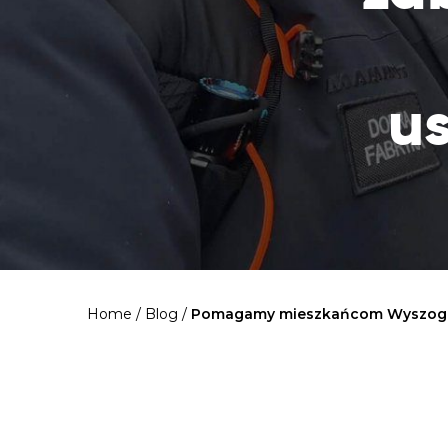
u
Home
/
Blog
/
Pomagamy mieszkańcom Wyszogro