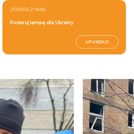
DOBROCZYNNE
Podaruj lampę dla Ukrainy
UFUNDUJ