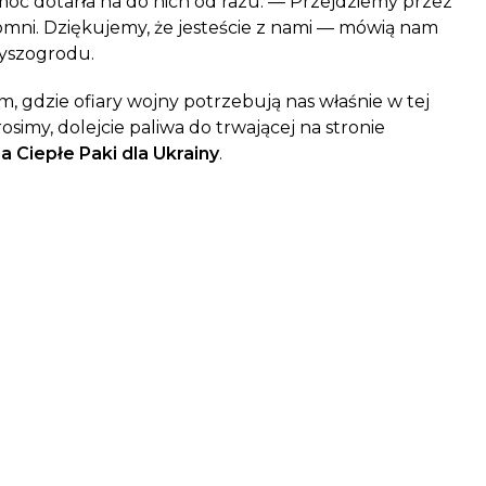
oc dotarła na do nich od razu. — Przejdziemy przez
omni. Dziękujemy, że jesteście z nami — mówią nam
yszogrodu.
m, gdzie ofiary wojny potrzebują nas właśnie w tej
simy, dolejcie paliwa do trwającej na stronie
na Ciepłe Paki dla Ukrainy
.