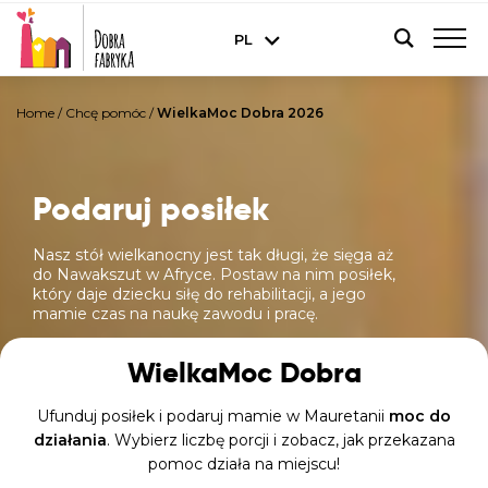
PL
Home
/
Chcę pomóc
/
WielkaMoc Dobra 2026
Podaruj posiłek
Nasz stół wielkanocny jest tak długi, że sięga aż
do Nawakszut w Afryce. Postaw na nim posiłek,
który daje dziecku siłę do rehabilitacji, a jego
mamie czas na naukę zawodu i pracę.
WielkaMoc Dobra
Ufunduj posiłek i podaruj mamie w Mauretanii
moc do
działania
. Wybierz liczbę porcji i zobacz, jak przekazana
pomoc działa na miejscu!