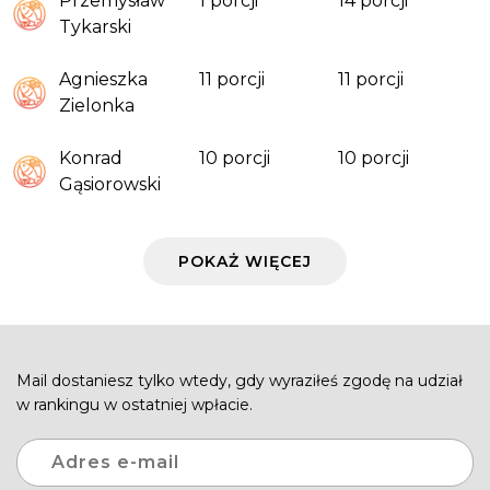
Przemysław
1 porcji
14 porcji
Tykarski
Agnieszka
11 porcji
11 porcji
Zielonka
Konrad
10 porcji
10 porcji
Gąsiorowski
POKAŻ WIĘCEJ
Mail dostaniesz tylko wtedy, gdy wyraziłeś zgodę na udział
w rankingu w ostatniej wpłacie.