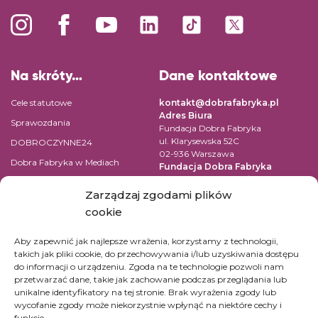
Na skróty…
Dane kontaktowe
Cele statutowe
kontakt@dobrafabryka.pl
Adres Biura
Sprawozdania
Fundacja Dobra Fabryka
ul. Klarysewska 52C
DOBROCZYNNE24
02-936 Warszawa
Dobra Fabryka w Mediach
Fundacja Dobra Fabryka
ul. Pomiechowska 47/14
Regulamin
04-694 Warszawa
Zarządzaj zgodami plików
Polityka prywatności
cookie
NIP: 9522131059
Kontakt
REGON: 147361669
Aby zapewnić jak najlepsze wrażenia, korzystamy z technologii,
KRS: 0000519542
takich jak pliki cookie, do przechowywania i/lub uzyskiwania dostępu
Numer konta dla wpłat w PLN:
do informacji o urządzeniu. Zgoda na te technologie pozwoli nam
45 1090 1883 0000 0001 2390
przetwarzać dane, takie jak zachowanie podczas przeglądania lub
7365
unikalne identyfikatory na tej stronie. Brak wyrażenia zgody lub
Konta dla innych walut kliknij
tutaj.
wycofanie zgody może niekorzystnie wpłynąć na niektóre cechy i
funkcje.