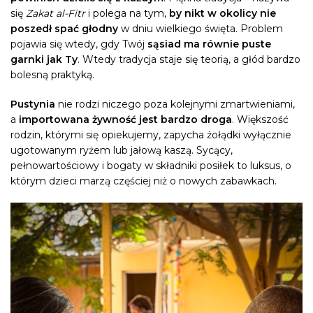
się
Zakat al-Fitr
i polega na tym,
by nikt w okolicy nie
poszedł spać głodny
w dniu wielkiego święta. Problem
pojawia się wtedy, gdy Twój
sąsiad ma równie puste
garnki jak Ty
. Wtedy tradycja staje się teorią, a głód bardzo
bolesną praktyką.
Pustynia
nie rodzi niczego poza kolejnymi zmartwieniami,
a
importowana żywność jest bardzo droga
. Większość
rodzin, którymi się opiekujemy, zapycha żołądki wyłącznie
ugotowanym ryżem lub jałową kaszą. Sycący,
pełnowartościowy i bogaty w składniki posiłek to luksus, o
którym dzieci marzą częściej niż o nowych zabawkach.