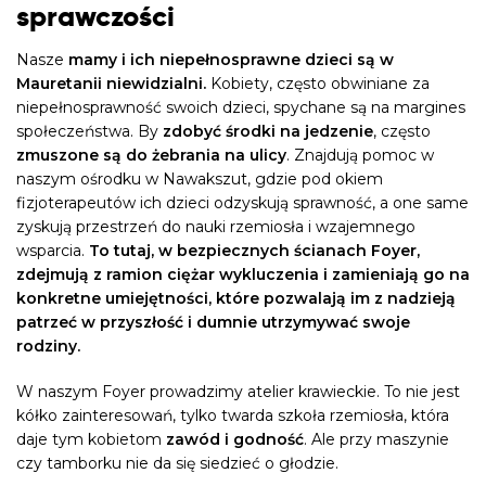
sprawczości
Nasze
mamy i ich niepełnosprawne dzieci są w
Mauretanii niewidzialni.
Kobiety, często obwiniane za
niepełnosprawność swoich dzieci, spychane są na margines
społeczeństwa. By
zdobyć środki na jedzenie
, często
zmuszone są do żebrania na ulicy
. Znajdują pomoc w
naszym ośrodku w Nawakszut, gdzie pod okiem
fizjoterapeutów ich dzieci odzyskują sprawność, a one same
zyskują przestrzeń do nauki rzemiosła i wzajemnego
wsparcia.
To tutaj, w bezpiecznych ścianach Foyer,
zdejmują z ramion ciężar wykluczenia i zamieniają go na
konkretne umiejętności, które pozwalają im z nadzieją
patrzeć w przyszłość i dumnie utrzymywać swoje
rodziny.
W naszym Foyer prowadzimy atelier krawieckie. To nie jest
kółko zainteresowań, tylko twarda szkoła rzemiosła, która
daje tym kobietom
zawód i godność
. Ale przy maszynie
czy tamborku nie da się siedzieć o głodzie.