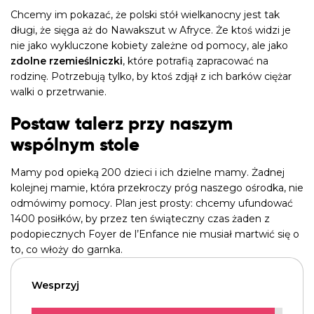
Chcemy im pokazać, że polski stół wielkanocny jest tak
długi, że sięga aż do Nawakszut w Afryce. Że ktoś widzi je
nie jako wykluczone kobiety zależne od pomocy, ale jako
zdolne rzemieślniczki
, które potrafią zapracować na
rodzinę. Potrzebują tylko, by ktoś zdjął z ich barków ciężar
walki o przetrwanie.
Postaw talerz przy naszym
wspólnym stole
Mamy pod opieką 200 dzieci i ich dzielne mamy. Żadnej
kolejnej mamie, która przekroczy próg naszego ośrodka, nie
odmówimy pomocy. Plan jest prosty: chcemy ufundować
1400 posiłków, by przez ten świąteczny czas żaden z
podopiecznych Foyer de l’Enfance nie musiał martwić się o
to, co włoży do garnka.
Wesprzyj