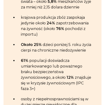
świata – około
5,8%
mieszkańców żyje
za mniej niż 2,15 dolara dziennie
krajowa produkcja zbóż zaspokaja
jedynie około
24%
zapotrzebowania
na żywność (około
76%
pochodzi z
importu)
Około 25%
dzieci poniżej 5. roku życia
cierpi na chroniczne niedożywienie
61%
populacji doświadcza
umiarkowanego lub poważnego
braku bezpieczeństwa
żywnościowego, a około
12%
znajduje
się w kryzysie żywnościowym (IPC
faza 3+)
osoby z niepełnosprawnościami są w
dużej mierze niewidoczne dla