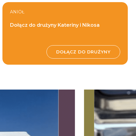
ANIOŁ
Dołącz do drużyny Kateriny i Nikosa
DOŁĄCZ DO DRUŻYNY