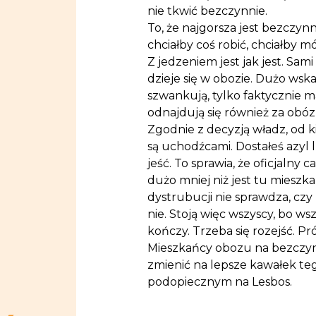
nie tkwić bezczynnie.
To, że najgorsza jest bezczynn
chciałby coś robić, chciałby 
Z jedzeniem jest jak jest. Sam
dzieje się w obozie. Dużo wsk
szwankują, tylko faktycznie 
odnajdują się również za obóz
Zgodnie z decyzją władz, od ki
są uchodźcami. Dostałeś azyl 
jeść. To sprawia, że oficjalny 
dużo mniej niż jest tu mieszk
dystrubucji nie sprawdza, czy
nie. Stoją więc wszyscy, bo w
kończy. Trzeba się rozejść. Pr
Mieszkańcy obozu na bezczynno
zmienić na lepsze kawałek teg
podopiecznym na Lesbos.