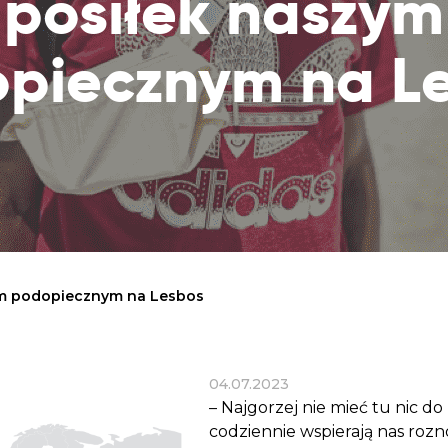
posiłek naszym
Dobroczynne24
Wiatr
Sprawdź listę miejsc, do których dociera
Zrób zakupy dla potrzebujących w
Uratu
Twoja pomoc
piecznym na L
markecie z dobrymi uczynkami
głodu
Sprawozdania
Warzywniak Charbela
Zweryfikuj, w jaki sposób wydajemy
Zrób zakupy u niewidomego Charbela i
przekazane Darowizny
wspieraj Głodnych
Cele statutowe
Sprawdź cele naszej organizacji
Kontakt
Skontaktuj się z nami!
ym podopiecznym na Lesbos
04.07.2023
– Najgorzej nie mieć tu nic do
codziennie wspierają nas roz