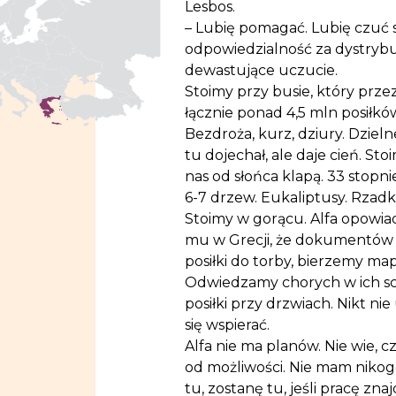
Lesbos.
– Lubię pomagać. Lubię czuć s
odpowiedzialność za dystrybuc
dewastujące uczucie.
Stoimy przy busie, który przez
łącznie ponad 4,5 mln posiłków
Bezdroża, kurz, dziury. Dzielne
tu dojechał, ale daje cień. St
nas od słońca klapą. 33 stopni
6-7 drzew. Eukaliptusy. Rzadki
Stoimy w gorącu. Alfa opowiada
mu w Grecji, że dokumentów n
posiłki do torby, bierzemy map
Odwiedzamy chorych w ich sc
posiłki przy drzwiach. Nikt ni
się wspierać.
Alfa nie ma planów. Nie wie, cz
od możliwości. Nie mam nikog
tu, zostanę tu, jeśli pracę zna