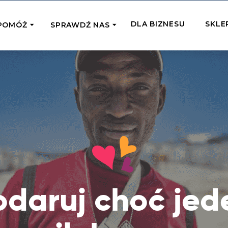
DLA BIZNESU
SKLE
POMÓŻ
SPRAWDŹ NAS
OMAGAM JEDNORAZOWO
WSPIERA
mi
Zespół Fundacji
 z miejsc, w których
Poznaj listonoszy przekazanego przez
Przekaż Kalorie
Przyb
Ciebie wsparcia
Podaruj dziecku posiłek z okazji Dnia
Pomag
7 Ogrodach
Dziecka
Jak pomagamy
pomo
ecji z Michałem
Karmimy, Leczymy, Uczymy, Dajemy
Podaruj 1,5%
Adop
Radia 357
Pracę – sprawdź co to oznacza w
Przekaż niewielką część swojego
Dołąc
praktyce
podatku naszym podopiecznym
go fi
Co już zrobiliśmy
odaruj choć jed
Pilna Pomoc
Druż
Przeczytaj historie ludzi, którym już
Przekaż pomoc tam, gdzie jest teraz
Wspie
pomogliśmy
najbardziej potrzebna
i poz
Gdzie działamy