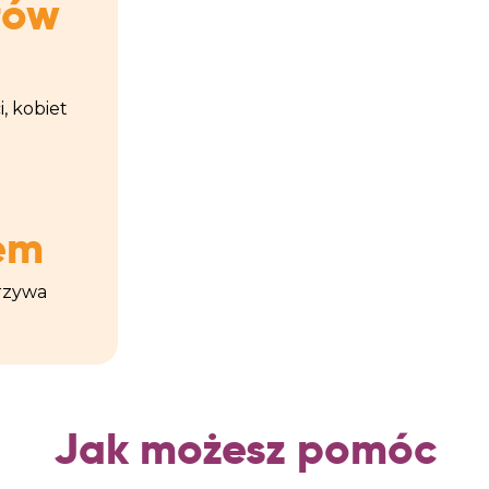
łów
, kobiet
em
arzywa
Jak możesz pomóc