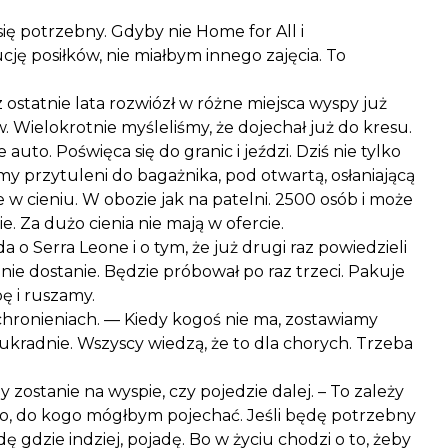
ię potrzebny. Gdyby nie Home for All i
ję posiłków, nie miałbym innego zajęcia. To
 ostatnie lata rozwiózł w różne miejsca wyspy już
. Wielokrotnie myśleliśmy, że dojechał już do kresu.
 auto. Poświęca się do granic i jeździ. Dziś nie tylko
oimy przytuleni do bagażnika, pod otwartą, osłaniającą
e w cieniu. W obozie jak na patelni. 2500 osób i może
e. Za dużo cienia nie mają w ofercie.
 o Serra Leone i o tym, że już drugi raz powiedzieli
ie dostanie. Będzie próbował po raz trzeci. Pakuje
ę i ruszamy.
hronieniach. — Kiedy kogoś nie ma, zostawiamy
e ukradnie. Wszyscy wiedzą, że to dla chorych. Trzeba
y zostanie na wyspie, czy pojedzie dalej. – To zależy
o, do kogo mógłbym pojechać. Jeśli będę potrzebny
jdę gdzie indziej, pojadę. Bo w życiu chodzi o to, żeby