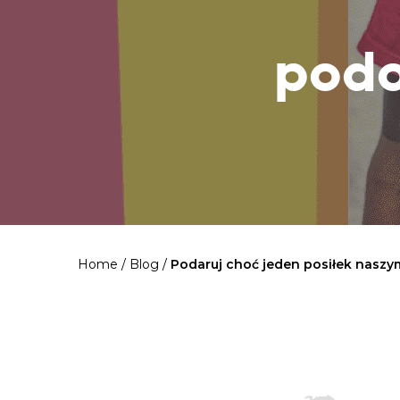
podo
Home
/
Blog
/
Podaruj choć jeden posiłek nasz