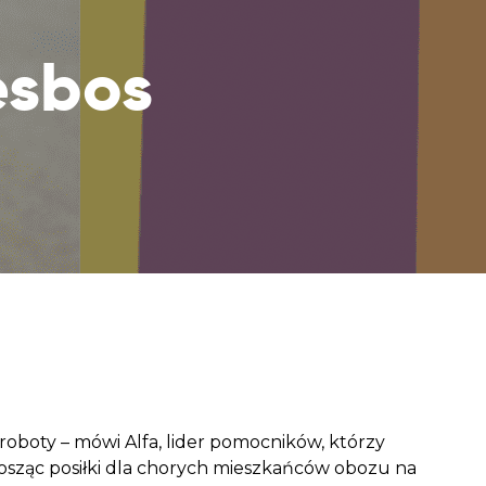
aczek dla Życia
j dziecko cierpiące z powodu
esbos
 i wspieraj edukację rodziców
 roboty – mówi Alfa, lider pomocników, którzy
nosząc posiłki dla chorych mieszkańców obozu na