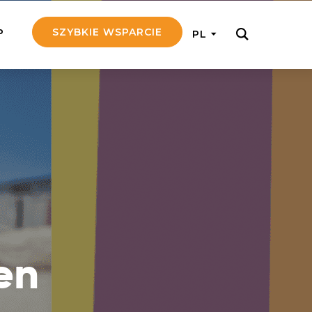
SZYBKIE WSPARCIE
P
PL
M REGULARNIE
ij nam 5!
aj efektywnie, przekazując na
c 5 zł tygodniowo
tuj Seniora
z do rodziny Seniora, wspierając
nansowo i emocjonalnie
en
yny Aniołów
raj pracę konkretnego misjonarza
ostań z nim kontakcie