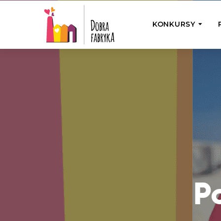
KONKURSY
P
Wyjedź z Na
Odwiedź jedno
działamy
Przybij 5 w 
Wyjedź do Gr
Żakowskim z 
P