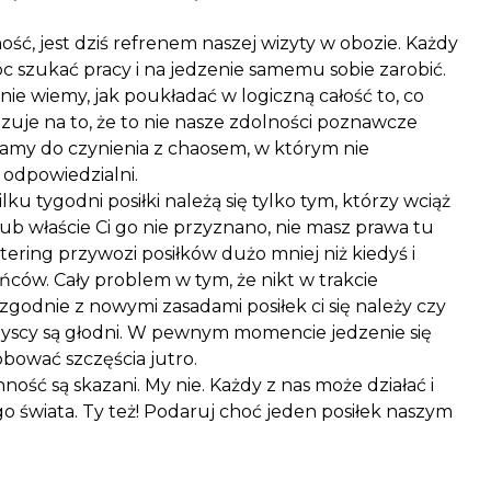
ość, jest dziś refrenem naszej wizyty w obozie. Każdy
móc szukać pracy i na jedzenie samemu sobie zarobić.
i nie wiemy, jak poukładać w logiczną całość to, co
azuje na to, że to nie nasze zdolności poznawcze
mamy do czynienia z chaosem, w którym nie
 odpowiedzialni.
lku tygodni posiłki należą się tylko tym, którzy wciąż
lub właście Ci go nie przyznano, nie masz prawa tu
catering przywozi posiłków dużo mniej niż kiedyś i
ańców. Cały problem w tym, że nikt w trakcie
 zgodnie z nowymi zasadami posiłek ci się należy czy
szyscy są głodni. W pewnym momencie jedzenie się
óbować szczęścia jutro.
ść są skazani. My nie. Każdy z nas może działać i
o świata. Ty też! Podaruj choć jeden posiłek naszym