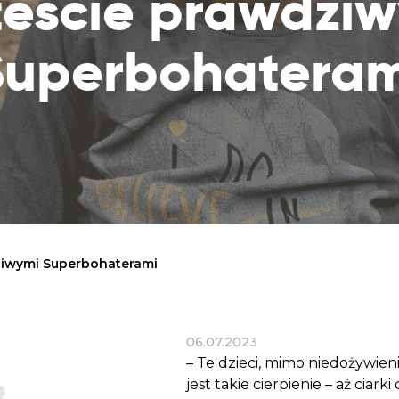
teście prawdzi
Dobroczynne24
Wiatr
Sprawdź listę miejsc, do których dociera
Zrób zakupy dla potrzebujących w
Uratu
Twoja pomoc
Superbohateram
markecie z dobrymi uczynkami
głodu
Sprawozdania
Warzywniak Charbela
Zweryfikuj, w jaki sposób wydajemy
Zrób zakupy u niewidomego Charbela i
przekazane Darowizny
wspieraj Głodnych
Cele statutowe
Sprawdź cele naszej organizacji
Kontakt
Skontaktuj się z nami!
ziwymi Superbohaterami
06.07.2023
– Te dzieci, mimo niedożywieni
jest takie cierpienie – aż ciar