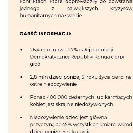
konfliktach, które doprowadziły do powstania
jednego z największych kryzysów
humanitarnych na świecie.
GARŚĆ INFORMACJI:
26,4 mln ludzi – 27% całej populacji
Demokratycznej Republiki Konga cierpi
głód
2,8 mln dzieci poniżej 5. roku życia cierpi na
ostre niedożywienie
Ponad 400 000 ciężarnych lub karmiących
kobiet jest skrajnie niedożywionych
Niedożywienie dzieci jest główną
przyczyną aż 45% wszystkich śmierci wśród
dzieci poniżej 5 roku życia.