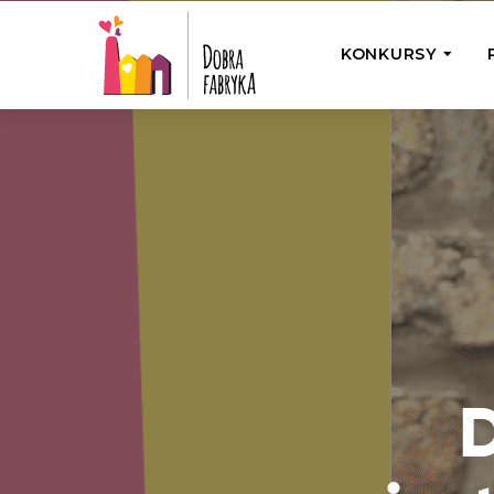
KONKURSY
P
Wyjedź z Na
Odwiedź jedno
działamy
Przybij 5 w 
Wyjedź do Gr
Żakowskim z 