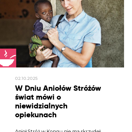
02.10.2025
W Dniu Aniołów Stróżów
świat mówi o
niewidzialnych
opiekunach
Anioł Stróż w Kongu nie ma skrzydeł.