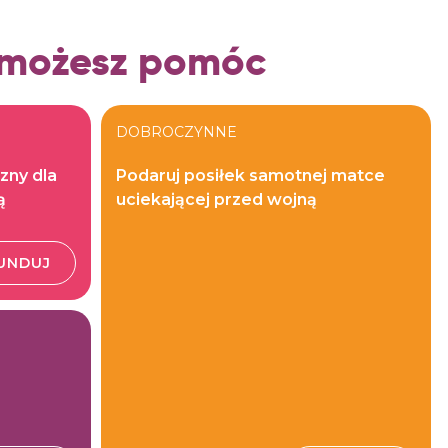
 możesz pomóc
DOBROCZYNNE
zny dla
Podaruj posiłek samotnej matce
ą
uciekającej przed wojną
UNDUJ