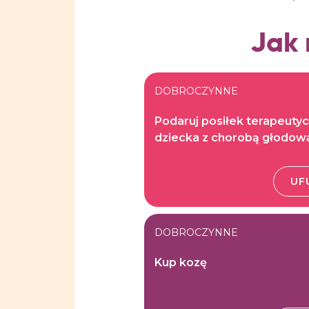
Jak
DOBROCZYNNE
Podaruj posiłek terapeutyc
dziecka z chorobą głodow
UF
DOBROCZYNNE
Kup kozę