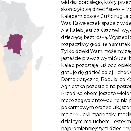
widzisz dorosłego, który przeż
skończyło się dzieciństwo. – 
Kalebem posiłek. Już drugi, a
Was. Kawałeczek spada z widelc
Ale Kaleb jest dziś szczęśliwy
dziecięcą beztroską. Wyszedł ze
rozpaczliwy głód, ten smutek
Tylko dzięki Wam możemy zag
jesteście prawdziwymi Super
Kaleb pozostaje już pod opie
gotuje się gdzieś dalej – ch
Demokratycznej Republice Kon
Agnieszka pozostaje na poste
Przed Kalebem jeszcze wielomi
może zagwarantować, że nie
pokarmowym oraz że ukąszenie
malarię. Jeśli macie taką możl
dzielnym maluchem. Jesteśmy
najpromienniejszym dziecię