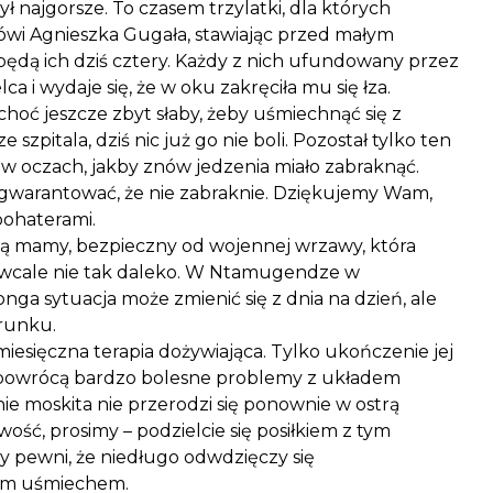
ył najgorsze. To czasem trzylatki, dla których
Mówi Agnieszka Gugała, stawiając przed małym
 będą ich dziś cztery. Każdy z nich ufundowany przez
a i wydaje się, że w oku zakręciła mu się łza.
, choć jeszcze zbyt słaby, żeby uśmiechnąć się z
 szpitala, dziś nic już go nie boli. Pozostał tylko ten
 w oczach, jakby znów jedzenia miało zabraknąć.
warantować, że nie zabraknie. Dziękujemy Wam,
bohaterami.
ką mamy, bezpieczny od wojennej wrzawy, która
oć wcale nie tak daleko. W Ntamugendze w
ga sytuacja może zmienić się z dnia na dzień, ale
runku.
esięczna terapia dożywiająca. Tylko ukończenie jej
 powrócą bardzo bolesne problemy z układem
 moskita nie przerodzi się ponownie w ostrą
iwość, prosimy – podzielcie się posiłkiem z tym
 pewni, że niedługo odwdzięczy się
cym uśmiechem.