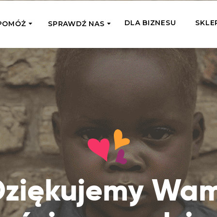
DLA BIZNESU
SKLE
POMÓŻ
SPRAWDŹ NAS
OMAGAM JEDNORAZOWO
WSPIERA
mi
Zespół Fundacji
 z miejsc, w których
Poznaj listonoszy przekazanego przez
Przekaż Kalorie
Przyb
Ciebie wsparcia
Podaruj dziecku posiłek z okazji Dnia
Pomag
7 Ogrodach
Dziecka
Jak pomagamy
pomo
ecji z Michałem
Karmimy, Leczymy, Uczymy, Dajemy
Podaruj 1,5%
Adop
Radia 357
Pracę – sprawdź co to oznacza w
Przekaż niewielką część swojego
Dołąc
praktyce
podatku naszym podopiecznym
go fi
Co już zrobiliśmy
Dziękujemy Wam
Pilna Pomoc
Druż
Przeczytaj historie ludzi, którym już
Przekaż pomoc tam, gdzie jest teraz
Wspie
pomogliśmy
najbardziej potrzebna
i poz
Gdzie działamy