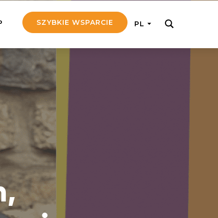
SZYBKIE WSPARCIE
P
PL
M REGULARNIE
ij nam 5!
aj efektywnie, przekazując na
c 5 zł tygodniowo
tuj Seniora
z do rodziny Seniora, wspierając
nansowo i emocjonalnie
,
yny Aniołów
raj pracę konkretnego misjonarza
ostań z nim kontakcie