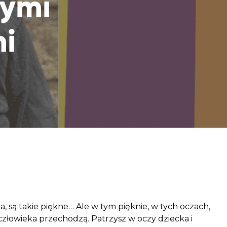
wymi
aczek dla Życia
j dziecko cierpiące z powodu
i
 i wspieraj edukację rodziców
a, są takie piękne… Ale w tym pięknie, w tych oczach,
ki człowieka przechodzą. Patrzysz w oczy dziecka i