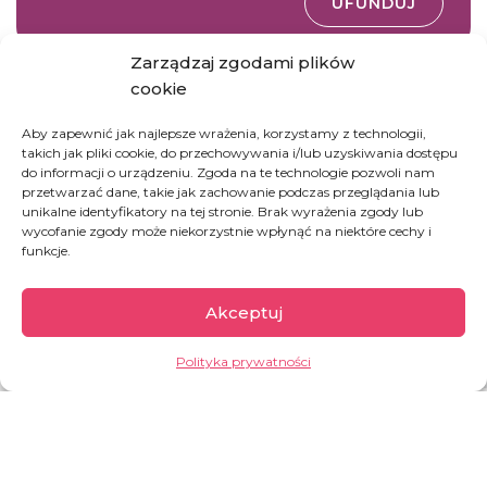
UFUNDUJ
Zarządzaj zgodami plików
cookie
DOBROCZYNNE
Aby zapewnić jak najlepsze wrażenia, korzystamy z technologii,
Zapewnij dach nad głową dla uchodźcy na
takich jak pliki cookie, do przechowywania i/lub uzyskiwania dostępu
Lesvos
do informacji o urządzeniu. Zgoda na te technologie pozwoli nam
przetwarzać dane, takie jak zachowanie podczas przeglądania lub
unikalne identyfikatory na tej stronie. Brak wyrażenia zgody lub
wycofanie zgody może niekorzystnie wpłynąć na niektóre cechy i
UFUNDUJ
funkcje.
Akceptuj
Polityka prywatności
Grecja