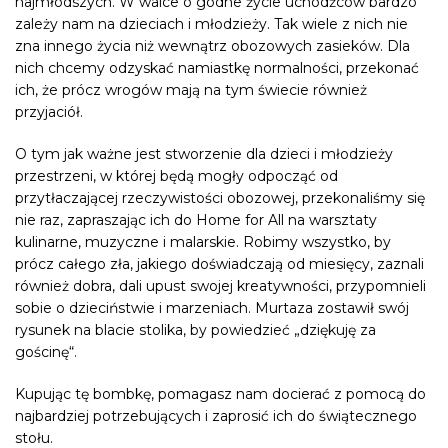
najmłodszych. W walce o godne życie uchodźców bardzo
zależy nam na dzieciach i młodzieży. Tak wiele z nich nie
zna innego życia niż wewnątrz obozowych zasieków. Dla
nich chcemy odzyskać namiastkę normalności, przekonać
ich, że prócz wrogów mają na tym świecie również
przyjaciół.
O tym jak ważne jest stworzenie dla dzieci i młodzieży
przestrzeni, w której będą mogły odpocząć od
przytłaczającej rzeczywistości obozowej, przekonaliśmy się
nie raz, zapraszając ich do
Home for All
na warsztaty
kulinarne, muzyczne i malarskie. Robimy wszystko, by
prócz całego zła, jakiego doświadczają od miesięcy, zaznali
również dobra, dali upust swojej kreatywności, przypomnieli
sobie o dzieciństwie i marzeniach. Murtaza zostawił swój
rysunek na blacie stolika, by powiedzieć „dziękuję za
gościnę“.
Kupując tę bombkę, pomagasz nam docierać z pomocą do
najbardziej potrzebujących i zaprosić ich do świątecznego
stołu.