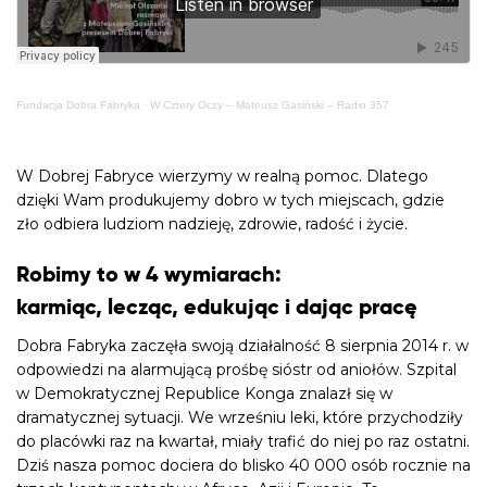
Fundacja Dobra Fabryka
·
W Cztery Oczy – Mateusz Gasiński – Radio 357
W Dobrej Fabryce wierzymy w realną pomoc. Dlatego
dzięki Wam produkujemy dobro w tych miejscach, gdzie
zło odbiera ludziom nadzieję, zdrowie, radość i życie.
Robimy to w 4 wymiarach:
karmiąc, lecząc, edukując i dając pracę
Dobra Fabryka zaczęła swoją działalność 8 sierpnia 2014 r. w
odpowiedzi na alarmującą prośbę sióstr od aniołów. Szpital
w Demokratycznej Republice Konga znalazł się w
dramatycznej sytuacji. We wrześniu leki, które przychodziły
do placówki raz na kwartał, miały trafić do niej po raz ostatni.
Dziś nasza pomoc dociera do blisko 40 000 osób rocznie na