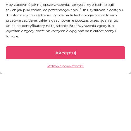
W 2015 przez greckie wyspy przeszło 856 tys.
Aby zapewnić jak najlepsze wrażenia, korzystamy z technologii,
osób, a w 2017 i 2018 już tylko niecałe 30 tys.
takich jak pliki cookie, do przechowywania i/lub uzyskiwania dostępu
do informacji o urządzeniu. Zgoda na te technologie pozwoli nam
(według UNHCR). Ale już 2019 rok przyniósł
przetwarzać dane, takie jak zachowanie podczas przeglądania lub
wzrost – ponad 60 000 nowoprzybyłych.
unikalne identyfikatory na tej stronie. Brak wyrażenia zgody lub
Praktyka pokazuje, że na Lesbos można utknąć
wycofanie zgody może niekorzystnie wpłynąć na niektóre cechy i
na dobre kilka lat. Nikos i Katerina prowadzą na
funkcje.
wyspie małą restaurację, w której każdy
uchodźca może poczuć się jak w domu i za
Akceptuj
darmo zjeść posiłek.
Polityka prywatności
GARŚĆ INFORMACJI:
pod koniec 2024 r. w obozie na
greckiej na wyspie Lesbos było prawie
4 0
00 uchodźców, blisko 28% z nich
to dzieci.
od początku 2015 r. przez greckie
wyspy dotarło do Europy 1,35 mln