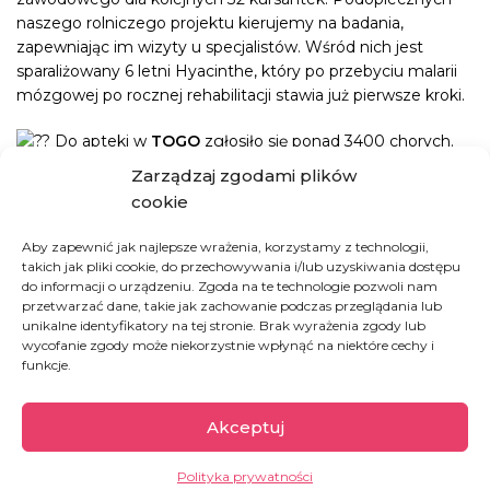
naszego rolniczego projektu kierujemy na badania,
zapewniając im wizyty u specjalistów. Wśród nich jest
sparaliżowany 6 letni Hyacinthe, który po przebyciu malarii
mózgowej po rocznej rehabilitacji stawia już pierwsze kroki.
Do apteki w
TOGO
zgłosiło się ponad 3400 chorych.
Każdy otrzymał przepisane mu leki, a dzięki Wam jedyną
Zarządzaj zgodami plików
zapłatą za lekarstwa była symboliczna miska kukurydzy,
cookie
którą gromadzimy i rozdzielimy wśród najuboższych!
Aby zapewnić jak najlepsze wrażenia, korzystamy z technologii,
Mimo trudności i ograniczeń wywołanych pandemią,
takich jak pliki cookie, do przechowywania i/lub uzyskiwania dostępu
zakończyła się wielka rewolucja w szkole zawodowej dla
do informacji o urządzeniu. Zgoda na te technologie pozwoli nam
przetwarzać dane, takie jak zachowanie podczas przeglądania lub
dziewcząt w Dakarze w
SENEGALU
. Na pokrycie kosztów
unikalne identyfikatory na tej stronie. Brak wyrażenia zgody lub
nauki 56 dziewcząt przekazaliśmy 33 000 EUR (147 783 zł),
wycofanie zgody może niekorzystnie wpłynąć na niektóre cechy i
a dzięki funduszom, przyznanym nam przez Ministerstwo
funkcje.
Spraw Zagranicznych w ramach konkursu „Polska pomoc
rozwojowa 2019″, wyremontowaliśmy praktycznie całą
Akceptuj
szkołę, wyposażyliśmy kuchnię, sale zajęć i pokoje uczennic.
Zakupiliśmy komputery i pomoce naukowe. Przed szkołą w
Dakarze wybudowaliśmy butik, w którym uczennice będą
Polityka prywatności