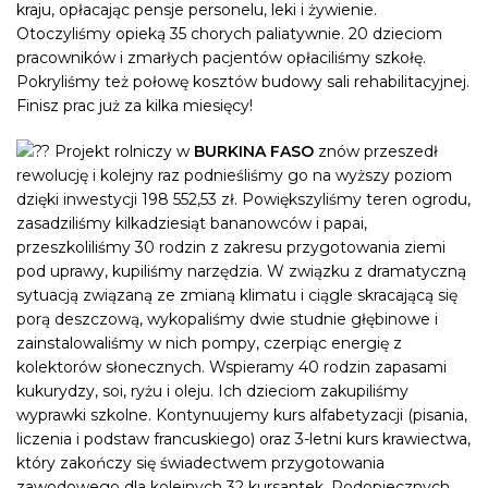
kraju, opłacając pensje personelu, leki i żywienie.
Otoczyliśmy opieką 35 chorych paliatywnie. 20 dzieciom
pracowników i zmarłych pacjentów opłaciliśmy szkołę.
Pokryliśmy też połowę kosztów budowy sali rehabilitacyjnej.
Finisz prac już za kilka miesięcy!
Projekt rolniczy w
BURKINA FASO
znów przeszedł
rewolucję i kolejny raz podnieśliśmy go na wyższy poziom
dzięki inwestycji 198 552,53 zł. Powiększyliśmy teren ogrodu,
zasadziliśmy kilkadziesiąt bananowców i papai,
przeszkoliliśmy 30 rodzin z zakresu przygotowania ziemi
pod uprawy, kupiliśmy narzędzia. W związku z dramatyczną
sytuacją związaną ze zmianą klimatu i ciągle skracającą się
porą deszczową, wykopaliśmy dwie studnie głębinowe i
zainstalowaliśmy w nich pompy, czerpiąc energię z
kolektorów słonecznych. Wspieramy 40 rodzin zapasami
kukurydzy, soi, ryżu i oleju. Ich dzieciom zakupiliśmy
wyprawki szkolne. Kontynuujemy kurs alfabetyzacji (pisania,
liczenia i podstaw francuskiego) oraz 3-letni kurs krawiectwa,
który zakończy się świadectwem przygotowania
zawodowego dla kolejnych 32 kursantek. Podopiecznych