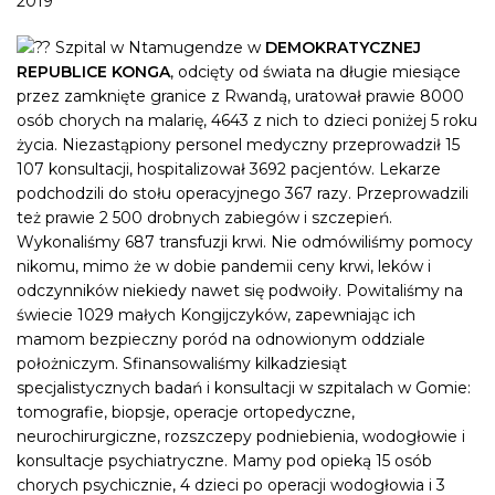
2019
Szpital w Ntamugendze w
DEMOKRATYCZNEJ
REPUBLICE KONGA
, odcięty od świata na długie miesiące
przez zamknięte granice z Rwandą, uratował prawie 8000
osób chorych na malarię, 4643 z nich to dzieci poniżej 5 roku
życia. Niezastąpiony personel medyczny przeprowadził 15
107 konsultacji, hospitalizował 3692 pacjentów. Lekarze
podchodzili do stołu operacyjnego 367 razy. Przeprowadzili
też prawie 2 500 drobnych zabiegów i szczepień.
Wykonaliśmy 687 transfuzji krwi. Nie odmówiliśmy pomocy
nikomu, mimo że w dobie pandemii ceny krwi, leków i
odczynników niekiedy nawet się podwoiły. Powitaliśmy na
świecie 1029 małych Kongijczyków, zapewniając ich
mamom bezpieczny poród na odnowionym oddziale
położniczym. Sfinansowaliśmy kilkadziesiąt
specjalistycznych badań i konsultacji w szpitalach w Gomie:
tomografie, biopsje, operacje ortopedyczne,
neurochirurgiczne, rozszczepy podniebienia, wodogłowie i
konsultacje psychiatryczne. Mamy pod opieką 15 osób
chorych psychicznie, 4 dzieci po operacji wodogłowia i 3