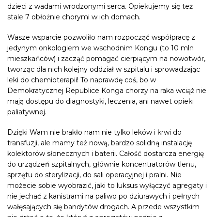
dzieci z wadami wrodzonymi serca. Opiekujemy się też
stale 7 obłożnie chorymi w ich domach.
Wasze wsparcie pozwoliło nam rozpocząć współpracę z
jedynym onkologiem we wschodnim Kongu (to 10 mln
mieszkańców) i zacząć pomagać cierpiącym na nowotwór,
tworząc dla nich kolejny oddział w szpitalu i sprowadzając
leki do chemioterapii! To naprawdę coś, bo w
Demokratycznej Republice Konga chorzy na raka wciąż nie
mają dostępu do diagnostyki, leczenia, ani nawet opieki
paliatywnej.
Dzięki Wam nie brakło nam nie tylko leków i krwi do
transfuzji, ale mamy też nową, bardzo solidną instalację
kolektorów słonecznych i baterii. Całość dostarcza energię
do urządzeń szpitalnych, głównie koncentratorów tlenu,
sprzętu do sterylizacji, do sali operacyjnej i pralni. Nie
możecie sobie wyobrazić, jaki to luksus wyłączyć agregaty i
nie jechać z kanistrami na paliwo po dziurawych i pełnych
wałęsających się bandytów drogach. A przede wszystkim