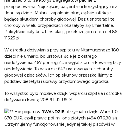
nie drżeć o to, że któryś z agregatów padnie z
przepracowania. Najczęściej pacjentami korzystającymi z
tlenu są dzieci. Malaria, zapalenie płuc, ciężkie infekcje
będące skutkiem choroby głodowej. Bez tlenoterapii te
choroby w wielu przypadkach okazałyby się śmiertelne.
Pokryliście cały koszt instalacji, przekazując na ten cel 86
115,25 zł.
W ośrodku dożywiania przy szpitalu w Ntamugendze 180
dzieci nie umarło, bo uratowaliście je z ostrego
niedożywienia. 467 pomogliście wyjść z umiarkowanej fazy
niedożywienia. To w sumie 647 uratowanych z choroby
głodowej dzieciaków. Ich opiekunów przeszkoliliśmy z
podstaw dietetyki i uprawy przydomowego ogródka.
To wszystko było możliwe dzięki wsparciu szpitala i ośrodka
dożywiania kwotą 208 911,12 USD!!!
Hospicjum w
RWANDZIE
otrzymało dzięki Wam 110
670 EUR, czyli prawie pół miliona złotych (494 076,98 zł).
Utrzymujemy funkcjonowanie jedynej takiej placówki w