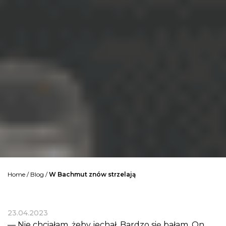
Home
/
Blog
/
W Bachmut znów strzelają
23.04.2023
— Nie chciałam, żeby jechał. Bardzo się bałam. On