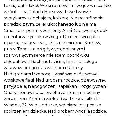
też się bał. Płakał. We śnie mówił mi, że już wraca. Nie
wrócił — na Polach Marsowych we Lwowie
spotykamy szlochającą, kobietę. Nie potrafi sobie
poradzić z tym, że jej ukochanego już nie ma.
Cmentarz-pomnik żołnierzy Armii Czerwonej obok
cmentarza Łyczakowskiego. Do niedawna plac
upamiętniający czasy słusznie minione. Surowy,
pusty. Teraz staje się żywym, bolesnym i
rozrywającym serce miejscem pochówku
chłopaków z Bachmut, Izium, Limanu, całego
zakrwawionego dziś wschodu Ukrainy.
Nad grobami trzepocą ukraińskie państwowe i
wojskowe flagi. Nad grobami rodzice, dziewczyny,
przyjaciele, niepogodzeni, zapłakani, rozgoryczeni.
Ofiary nienawiści człowieka za sterami machiny
zniszczenia. Średnia wieku dwadzieścia kilka lat.
Władek, 22. W mundurze, wełnianej czapce, ze
spojrzeniem dziecka. Nad grobem Andrija rodzice.