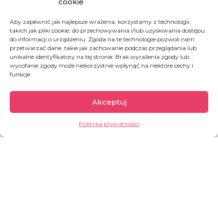
cookie
Aby zapewnić jak najlepsze wrażenia, korzystamy z technologii,
takich jak pliki cookie, do przechowywania i/lub uzyskiwania dostępu
do informacji o urządzeniu. Zgoda na te technologie pozwoli nam
przetwarzać dane, takie jak zachowanie podczas przeglądania lub
Ukraina
unikalne identyfikatory na tej stronie. Brak wyrażenia zgody lub
wycofanie zgody może niekorzystnie wpłynąć na niektóre cechy i
funkcje.
Wojna, która eskalowała w lutym 2022 roku,
wywołała ogromny kryzys humanitarny. 6,8
Akceptuj
miliona osób uciekło z Ukrainy, a życie milionów
ludzi, którzy pozostali w kraju, zostało
Polityka prywatności
zrujnowane przez działania wojenne. Ataki
rakietowe niszczą infrastrukturę cywilną, w tym
sieci energetyczne, wodociągi, szpitale i
transport publiczny. Skala cierpienia dotyka
zarówno uchodźców, jak i tych, którzy pozostali
w kraju.
GARŚĆ INFORMACJI