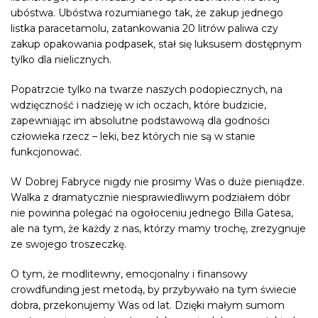
ubóstwa. Ubóstwa rozumianego tak, że zakup jednego
listka paracetamolu, zatankowania 20 litrów paliwa czy
zakup opakowania podpasek, stał się luksusem dostępnym
tylko dla nielicznych.
Popatrzcie tylko na twarze naszych podopiecznych, na
wdzięczność i nadzieję w ich oczach, które budzicie,
zapewniając im absolutne podstawową dla godności
człowieka rzecz – leki, bez których nie są w stanie
funkcjonować.
W Dobrej Fabryce nigdy nie prosimy Was o duże pieniądze.
Walka z dramatycznie niesprawiedliwym podziałem dóbr
nie powinna polegać na ogołoceniu jednego Billa Gatesa,
ale na tym, że każdy z nas, którzy mamy trochę, zrezygnuje
ze swojego troszeczkę.
O tym, że modlitewny, emocjonalny i finansowy
crowdfunding jest metodą, by przybywało na tym świecie
dobra, przekonujemy Was od lat. Dzięki małym sumom