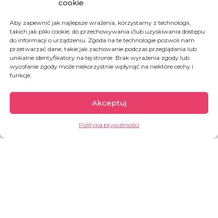
cookie
80 % populacji Libanu (ponad 3 mln
Aby zapewnić jak najlepsze wrażenia, korzystamy z technologii,
osób) żyje w ubóstwie, skrajne
takich jak pliki cookie, do przechowywania i/lub uzyskiwania dostępu
ubóstwo dotknęło 36 % Libańczyków
do informacji o urządzeniu. Zgoda na te technologie pozwoli nam
przetwarzać dane, takie jak zachowanie podczas przeglądania lub
(1,38 mln)
unikalne identyfikatory na tej stronie. Brak wyrażenia zgody lub
wycofanie zgody może niekorzystnie wpłynąć na niektóre cechy i
W całym kraju brakuje leków
funkcje.
specjalistycznych, a cena
podstawowych jest poza zasięgiem
Akceptuj
przeciętnego Libańczyka
Polityka prywatności
Coraz dłuższe przerwy w dostawie
prądu (nawet do 22 h dziennie) i
paliwa paraliżują codzienne
funkcjonowanie Libańczyków
To kraj z największą liczbę uchodźców
na mieszkańca ( 1,5 mln uchodźców
syryjskich i 11 645 uchodźców innych