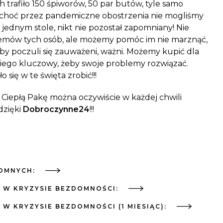
h trafiło 150 śpiworów, 50 par butów, tyle samo
 I choć przez pandemiczne obostrzenia nie mogliśmy
 jednym stole, nikt nie pozostał zapomniany! Nie
emów tych osób, ale możemy pomóc im nie marznąć,
, by poczuli się zauważeni, ważni. Możemy kupić dla
niego kluczowy, żeby swoje problemy rozwiązać.
 się w te święta zrobić!!!
. Ciepłą Pakę można oczywiście w każdej chwili
zięki
Dobroczynne24
!!!
DOMNYCH:
Y W KRYZYSIE BEZDOMNOŚCI:
 W KRYZYSIE BEZDOMNOŚCI (1 MIESIĄC):