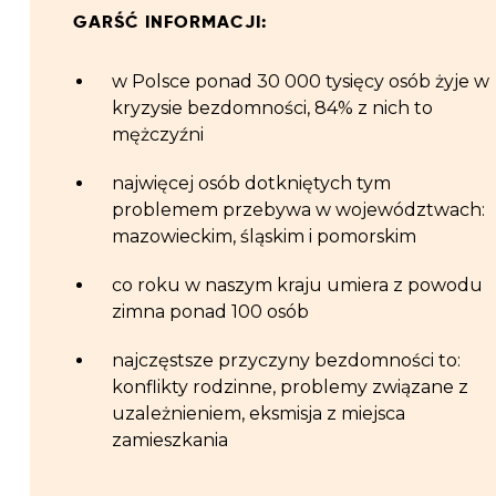
GARŚĆ INFORMACJI:
w Polsce ponad 30 000 tysięcy os
ó
b żyje w
kryzysie bezdomności, 84% z nich to
mężczyźni
najwięcej os
ó
b dotkniętych tym
problemem przebywa w wojew
ó
dztwach:
mazowieckim, śląskim i pomorskim
co roku w naszym kraju umiera z powodu
zimna ponad 100 os
ó
b
najczęstsze przyczyny bezdomności to:
konflikty rodzinne, problemy związane z
uzależnieniem, eksmisja z miejsca
zamieszkania