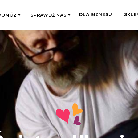
DLA BIZNESU
SKLE
POMÓŻ
SPRAWDŹ NAS
OMAGAM JEDNORAZOWO
WSPIERA
mi
Zespół Fundacji
 z miejsc, w których
Poznaj listonoszy przekazanego przez
Przekaż Kalorie
Przyb
Ciebie wsparcia
Podaruj dziecku posiłek z okazji Dnia
Pomag
7 Ogrodach
Dziecka
Jak pomagamy
pomo
ecji z Michałem
Karmimy, Leczymy, Uczymy, Dajemy
Podaruj 1,5%
Adop
Radia 357
Pracę – sprawdź co to oznacza w
Przekaż niewielką część swojego
Dołąc
praktyce
podatku naszym podopiecznym
go fi
Co już zrobiliśmy
Pilna Pomoc
Druż
Przeczytaj historie ludzi, którym już
Przekaż pomoc tam, gdzie jest teraz
Wspie
pomogliśmy
najbardziej potrzebna
i poz
Gdzie działamy