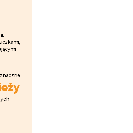
i,
wiczkami,
ającymi
j znaczne
ieży
nych