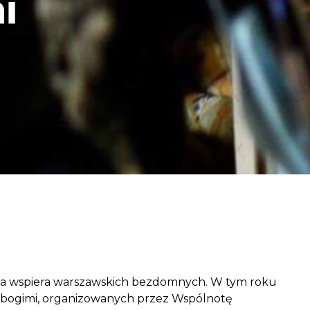
i
aczek dla Życia
j dziecko cierpiące z powodu
 i wspieraj edukację rodziców
ka wspiera warszawskich bezdomnych. W tym roku
Ubogimi, organizowanych przez Wspólnotę