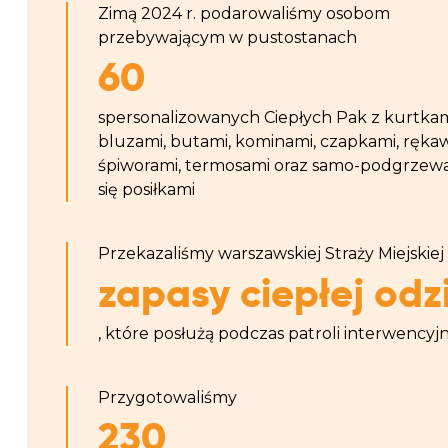
Zimą 2024 r. podarowaliśmy osobom
przebywającym w pustostanach
60
spersonalizowanych Ciepłych Pak z kurtkam
bluzami, butami, kominami, czapkami, ręka
śpiworami, termosami oraz samo-podgrzew
się posiłkami
Przekazaliśmy warszawskiej Straży Miejskie
zapasy ciepłej odz
, które posłużą podczas patroli interwencyj
Przygotowaliśmy
230