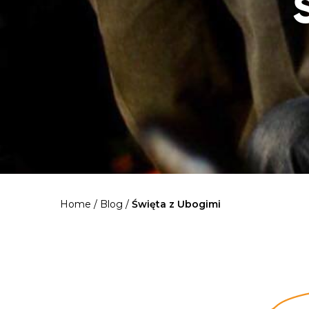
Home
/
Blog
/
Święta z Ubogimi