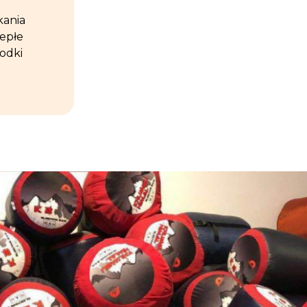
kania
iepłe
rodki