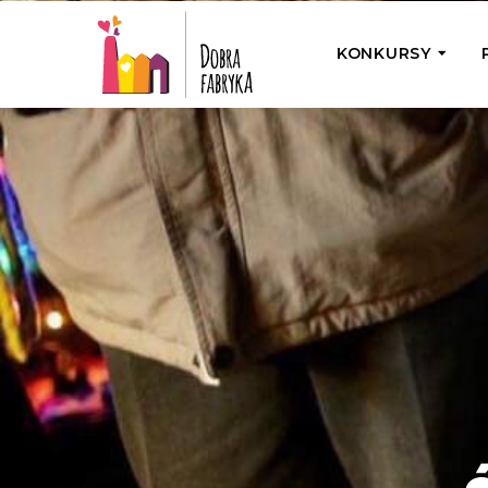
KONKURSY
P
Wyjedź z Na
Odwiedź jedno
działamy
Przybij 5 w 
Wyjedź do Gr
Żakowskim z 