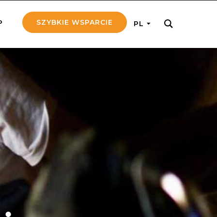
SZYBKIE WSPARCIE
P
PL
M REGULARNIE
ij nam 5!
aj efektywnie, przekazując na
c 5 zł tygodniowo
tuj Seniora
z do rodziny Seniora, wspierając
nansowo i emocjonalnie
yny Aniołów
raj pracę konkretnego misjonarza
ostań z nim kontakcie