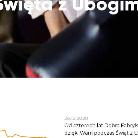
Święta z Ubogim
Dobroczynne24
Wiatr
Sprawdź listę miejsc, do których dociera
Zrób zakupy dla potrzebujących w
Uratu
Twoja pomoc
markecie z dobrymi uczynkami
głodu
Sprawozdania
Warzywniak Charbela
Zweryfikuj, w jaki sposób wydajemy
Zrób zakupy u niewidomego Charbela i
przekazane Darowizny
wspieraj Głodnych
Cele statutowe
Sprawdź cele naszej organizacji
Kontakt
Skontaktuj się z nami!
26.12.2020
Od czterech lat Dobra Fabry
dzięki Wam podczas Świąt z 