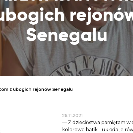
Dobroczynne24
Wiatr
Sprawdź listę miejsc, do których dociera
ubogich rejonó
Zrób zakupy dla potrzebujących w
Uratu
Twoja pomoc
markecie z dobrymi uczynkami
głodu
Sprawozdania
Senegalu
Warzywniak Charbela
Zweryfikuj, w jaki sposób wydajemy
Zrób zakupy u niewidomego Charbela i
przekazane Darowizny
wspieraj Głodnych
Cele statutowe
Sprawdź cele naszej organizacji
Kontakt
Skontaktuj się z nami!
tom z ubogich rejonów Senegalu
26.11.2021
— Z dzieciństwa pamiętam wie
kolorowe batiki i układa je r