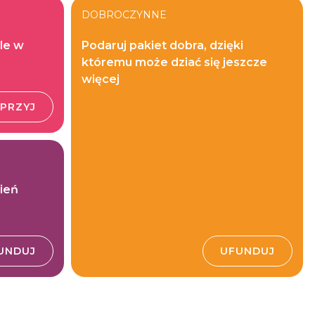
DOBROCZYNNE
le w
Podaruj pakiet dobra, dzięki
któremu może dziać się jeszcze
więcej
PRZYJ
mień
UNDUJ
UFUNDUJ