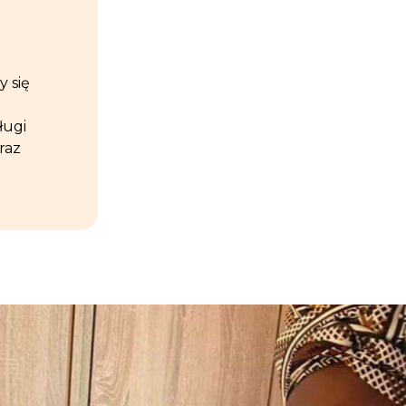
 się
ługi
raz