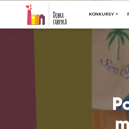
KONKURSY
P
Wyjedź z Na
Odwiedź jedno
działamy
Przybij 5 w 
Wyjedź do Gr
Żakowskim z 
P
m