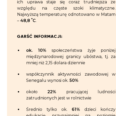
ich uprawa staje się coraz trudniejsza ze
względu na częste szoki klimatyczne.
Najwyższą temperaturę odnotowano w Matam
°
–
48,8
C
.
GARŚĆ INFORMACJI:
ok. 10%
społeczeństwa żyje poniżej
międzynarodowej granicy ubóstwa, tj. za
mniej niż 2,15 dolara dziennie
współczynnik aktywności zawodowej w
Senegalu wynosi ok.
50%
około
22%
pracującej ludności
zatrudnionych jest w rolnictwie
Średnio tylko ok.
61%
dzieci kończy
edukację przynajmniej na poziomie