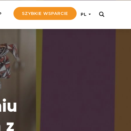
SZYBKIE WSPARCIE
P
PL
M REGULARNIE
ij nam 5!
aj efektywnie, przekazując na
c 5 zł tygodniowo
tuj Seniora
z do rodziny Seniora, wspierając
nansowo i emocjonalnie
iu
yny Aniołów
raj pracę konkretnego misjonarza
 z
ostań z nim kontakcie