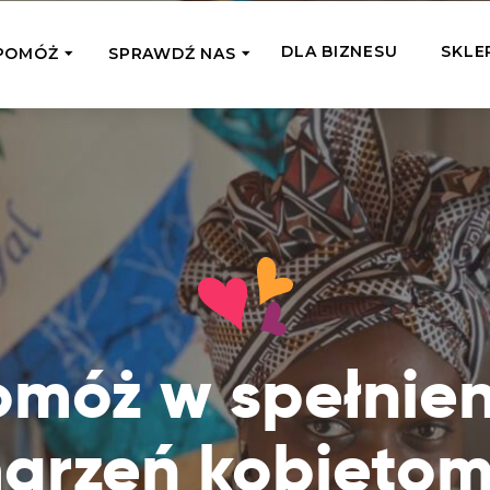
DLA BIZNESU
SKLE
POMÓŻ
SPRAWDŹ NAS
OMAGAM JEDNORAZOWO
WSPIERA
mi
Zespół Fundacji
 z miejsc, w których
Poznaj listonoszy przekazanego przez
Przekaż Kalorie
Przyb
Ciebie wsparcia
Podaruj dziecku posiłek z okazji Dnia
Pomag
7 Ogrodach
Dziecka
Jak pomagamy
pomo
ecji z Michałem
Karmimy, Leczymy, Uczymy, Dajemy
Podaruj 1,5%
Adop
Radia 357
Pracę – sprawdź co to oznacza w
Przekaż niewielką część swojego
Dołąc
praktyce
podatku naszym podopiecznym
go fi
omóż w spełnien
Co już zrobiliśmy
Pilna Pomoc
Druż
Przeczytaj historie ludzi, którym już
Przekaż pomoc tam, gdzie jest teraz
Wspie
pomogliśmy
arzeń kobietom
najbardziej potrzebna
i poz
Gdzie działamy