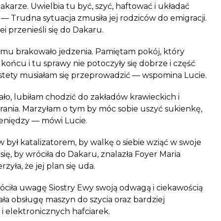
akarze
. Uwielbia tu być, szyć, haftować i układać
 — Trudna sytuacja zmusiła jej rodziców do emigracji.
 przenieśli się do Dakaru.
omu brakowało jedzenia. Pamiętam pokój, który
końcu i tu sprawy nie potoczyły się dobrze i część
estety musiałam się przeprowadzić — wspomina Lucie.
ło, lubiłam chodzić do zakładów krawieckich i
rania. Marzyłam o tym by móc sobie uszyć sukienkę,
ieniędzy — mówi Lucie.
 był katalizatorem, by walkę o siebie wziąć w swoje
się, by wróciła do
Dakaru
, znalazła Foyer Maria
rzyła, że jej plan się uda.
óciła uwagę Siostry Ewy swoją odwagą i ciekawością
ła obsługę maszyn do szycia oraz bardziej
 elektronicznych hafciarek.