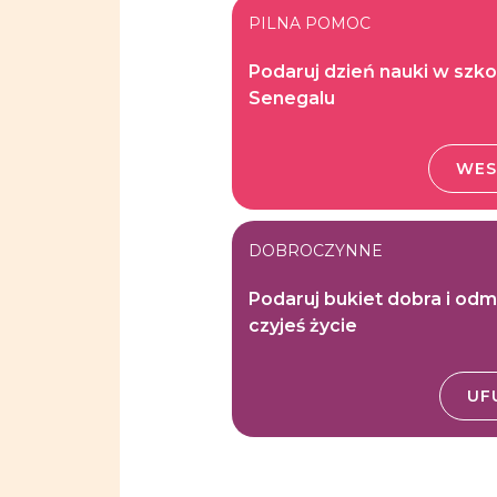
PILNA POMOC
Podaruj dzień nauki w szko
Senegalu
WES
DOBROCZYNNE
Podaruj bukiet dobra i od
czyjeś życie
UF