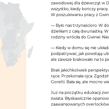
zawodowej dla dziewcząt w
D
wszystko, kiedy kończy pracę.
W poszukiwaniu pracy z Gwinei
— Było nas trzynaścioro. W d
dzieliłam z całą dwunastką. W 
rodziny wróciła do Gwinei. Ni
— Kiedy w domu się nie układa
podpatrywać, jak powstają ub
ale zawsze brakowało na to p
Brak jakichkolwiek perspektyw
ręce. Przekonała ojca. Zgodził 
Goretti. Bała się, ale mocno wie
Już na początku edukacji zwr
świata. Błyskawicznie opanowa
zaawansowanych overlocków i