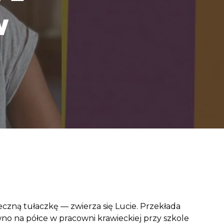
aczek dla Życia
w
j dziecko cierpiące z powodu
 i wspieraj edukację rodziców
czną tułaczkę — zwierza się Lucie. Przekłada
ówno na półce w pracowni krawieckiej przy szkole