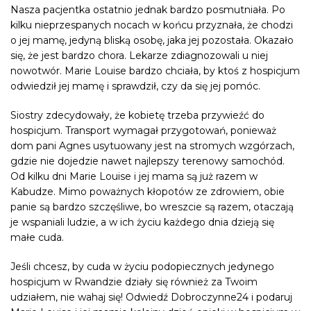
Nasza pacjentka ostatnio jednak bardzo posmutniała. Po
kilku nieprzespanych nocach w końcu przyznała, że chodzi
o jej mamę, jedyną bliską osobę, jaka jej pozostała. Okazało
się, że jest bardzo chora. Lekarze zdiagnozowali u niej
nowotwór. Marie Louise bardzo chciała, by ktoś z
hospicjum
odwiedził jej mamę i sprawdził, czy da się jej pomóc.
Siostry zdecydowały, że kobietę trzeba przywieźć do
hospicjum. Transport wymagał przygotowań, ponieważ
dom pani Agnes usytuowany jest na stromych wzgórzach,
gdzie nie dojedzie nawet najlepszy terenowy samochód.
Od kilku dni Marie Louise i jej mama są już razem w
Kabudze
. Mimo poważnych kłopotów ze zdrowiem, obie
panie są bardzo szczęśliwe, bo wreszcie są razem, otaczają
je wspaniali ludzie, a w ich życiu każdego dnia dzieją się
małe cuda.
Jeśli chcesz, by cuda w życiu podopiecznych jedynego
hospicjum w
Rwandzie
działy się również za Twoim
udziałem, nie wahaj się! Odwiedź Dobroczynne24 i podaruj