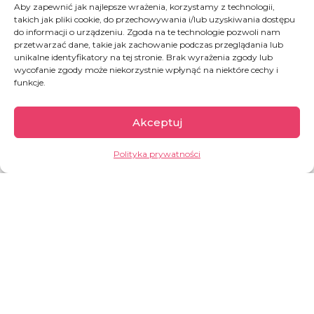
Aby zapewnić jak najlepsze wrażenia, korzystamy z technologii,
Rwanda
takich jak pliki cookie, do przechowywania i/lub uzyskiwania dostępu
do informacji o urządzeniu. Zgoda na te technologie pozwoli nam
przetwarzać dane, takie jak zachowanie podczas przeglądania lub
unikalne identyfikatory na tej stronie. Brak wyrażenia zgody lub
Rwanda to jeden z najmniejszych krajów na
wycofanie zgody może niekorzystnie wpłynąć na niektóre cechy i
funkcje.
kontynencie afrykańskim, a przy tym najgęściej
2
zaludniony. Na 1 km
przypada ok.
525
mieszkańców
! Ze względu na ukształtowanie
Akceptuj
terenu Rwanda nazywana jest krajem tysiąca
wzgórz, a ze względu na swoją historię również
Polityka prywatności
krajem tysiąca problemów.
GARŚĆ INFORMACJI:
ok.
14 mln
mieszkańców
w 1994 r. doszło tu do ludobójstwa – w
ciągu 100 dni zamordowano ok.
1 mln
ludzi z plemienia Tutsi,
2 mln
ludzi