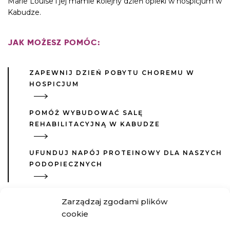
Marie Louise i jej mamie kolejny dzień opieki w hospicjum w
Kabudze.
JAK MOŻESZ POMÓC:
ZAPEWNIJ DZIEŃ POBYTU CHOREMU W
HOSPICJUM
POMÓŻ WYBUDOWAĆ SALĘ
REHABILITACYJNĄ W KABUDZE
UFUNDUJ NAPÓJ PROTEINOWY DLA NASZYCH
PODOPIECZNYCH
Zarządzaj zgodami plików
cookie