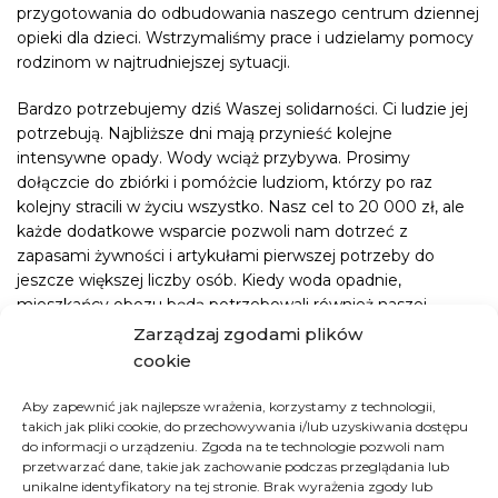
przygotowania do odbudowania naszego centrum dziennej
opieki dla dzieci. Wstrzymaliśmy prace i udzielamy pomocy
rodzinom w najtrudniejszej sytuacji.
Bardzo potrzebujemy dziś Waszej solidarności. Ci ludzie jej
potrzebują. Najbliższe dni mają przynieść kolejne
intensywne opady. Wody wciąż przybywa. Prosimy
dołączcie do zbiórki i pomóżcie ludziom, którzy po raz
kolejny stracili w życiu wszystko. Nasz cel to 20 000 zł, ale
każde dodatkowe wsparcie pozwoli nam dotrzeć z
zapasami żywności i artykułami pierwszej potrzeby do
jeszcze większej liczby osób. Kiedy woda opadnie,
mieszkańcy obozu będą potrzebowali również naszej
pomocy w odbudowie zniszczonych schronień.
Zarządzaj zgodami plików
cookie
Aby zapewnić jak najlepsze wrażenia, korzystamy z technologii,
takich jak pliki cookie, do przechowywania i/lub uzyskiwania dostępu
Jak możesz pomóc
do informacji o urządzeniu. Zgoda na te technologie pozwoli nam
przetwarzać dane, takie jak zachowanie podczas przeglądania lub
unikalne identyfikatory na tej stronie. Brak wyrażenia zgody lub