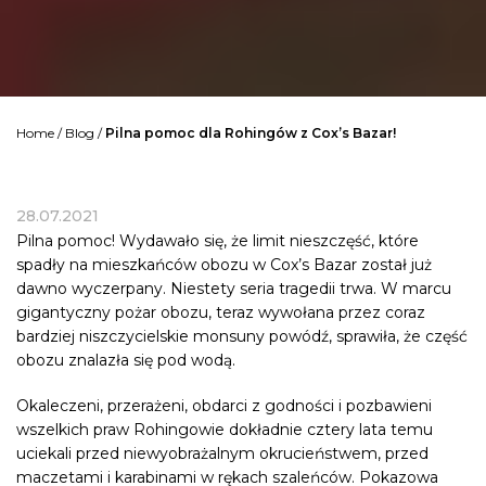
Home
/
Blog
/
Pilna pomoc dla Rohingów z Cox’s Bazar!
28.07.2021
Pilna pomoc! Wydawało się, że limit nieszczęść, które
spadły na mieszkańców obozu w Cox’s Bazar został już
dawno wyczerpany. Niestety seria tragedii trwa. W marcu
gigantyczny pożar obozu, teraz wywołana przez coraz
bardziej niszczycielskie monsuny powódź, sprawiła, że część
obozu znalazła się pod wodą.
Okaleczeni, przerażeni, obdarci z godności i pozbawieni
wszelkich praw
Rohingowie
dokładnie cztery lata temu
uciekali przed niewyobrażalnym okrucieństwem, przed
maczetami i karabinami w rękach szaleńców. Pokazowa