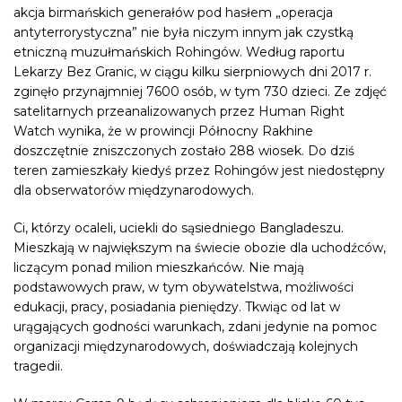
akcja birmańskich generałów pod hasłem „operacja
antyterrorystyczna” nie była niczym innym jak czystką
etniczną muzułmańskich Rohingów. Według raportu
Lekarzy Bez Granic, w ciągu kilku sierpniowych dni 2017 r.
zginęło przynajmniej 7600 osób, w tym 730 dzieci. Ze zdjęć
satelitarnych przeanalizowanych przez Human Right
Watch wynika, że w prowincji Północny Rakhine
doszczętnie zniszczonych zostało 288 wiosek. Do dziś
teren zamieszkały kiedyś przez Rohingów jest niedostępny
dla obserwatorów międzynarodowych.
Ci, którzy ocaleli, uciekli do sąsiedniego
Bangladeszu
.
Mieszkają w największym na świecie obozie dla uchodźców,
liczącym ponad milion mieszkańców. Nie mają
podstawowych praw, w tym obywatelstwa, możliwości
edukacji, pracy, posiadania pieniędzy. Tkwiąc od lat w
urągających godności warunkach, zdani jedynie na pomoc
organizacji międzynarodowych, doświadczają kolejnych
tragedii.