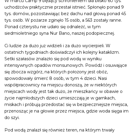
W marcu Camp 9 będący schronieniem dla blisko 60 tys.
uchodźców praktycznie przestał istnieć. Spłonęło ponad 9
tys. domów, pozostawiając bez dachu nad głową ponad 45
tys. osób. W pożarze zginęło 15 osób, a 563 zostały ranne.
Ponad czterystu nie udało się odnaleźć, w tym
siedmioletniego syna Nur Bano, naszej podopiecznej.
Ci ludzie za dużo już widzieli i za dużo wycierpieli. W
ostatnich tygodniach doświadczył ich kolejny kataklizm.
Setki szałasów znalazło się pod wodą w wyniku
intensywnych opadów monsunowych. Powódź i osuwające
się zbocza wzgórz, na których położony jest obóz,
spowodowały śmierć 8 osób, w tym 4 dzieci. Nasi
współpracownicy na miejscu donoszą, że w niektórych
miejscach wody jest tak dużo, że mieszkańcy w obawie o
życie najmłodszych dzieci umieszczają je w garnkach,
miskach i próbują przedostać się w bezpieczniejsze miejsca,
przenosząc je na głowie przez miejsca, gdzie woda sięga im
do szyi.
Pod wodą znalazł się również teren, na którym trwały