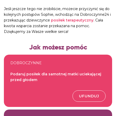
Jeśli jeszcze tego nie zrobiliście, możecie przyczynić się do
kolejnych postępów Sophie, wchodząc na
Dobroczynne24
i
przekazując dziewczynce
posiłek terapeutyczny
. Cała
kwota wsparcia zostanie przekazana na pomoc.
Dziękujemy za Wasze wielkie serca!
Jak możesz pomóc
DOBROCZYNNE
Podaruj posiłek dla samotnej matki uciekającej
przed głodem
UFUNDUJ