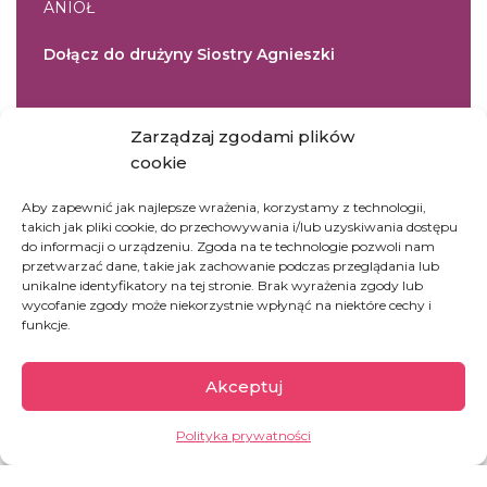
ANIOŁ
Dołącz do drużyny Siostry Agnieszki
Zarządzaj zgodami plików
DOŁĄCZ DO DRUŻYNY
cookie
Aby zapewnić jak najlepsze wrażenia, korzystamy z technologii,
takich jak pliki cookie, do przechowywania i/lub uzyskiwania dostępu
DOBROCZYNNE
do informacji o urządzeniu. Zgoda na te technologie pozwoli nam
przetwarzać dane, takie jak zachowanie podczas przeglądania lub
Ufunduj posiłek terapeutyczny dla dziecka z
unikalne identyfikatory na tej stronie. Brak wyrażenia zgody lub
wycofanie zgody może niekorzystnie wpłynąć na niektóre cechy i
chorobą głodową
funkcje.
UFUNDUJ
Akceptuj
Polityka prywatności