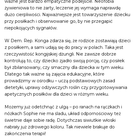
ważne jest bardzo empatyczne podejście. Neofobia
żywieniowa to nie żarty,
leczenie
jej wymaga naprawdę
dużo cierpliwości. Najważniejsze jest towarzyszenie dziecku
przy posiłkach i obserwowanie go, by nie przegapić
niepokojących sygnałów.
W Dem. Rep. Konga zdarza się, że rodzice zostawiają dzieci
z posiłkiem, a sami udają się do pracy w polach. Taka jest
rzeczywistość kongijskiej dżungli. Nie zawsze dobrze
kontrolują to, czy dziecko zjadło swoją porcję, czy posiłek
był zbilansowany, czy smaczny dla dziecka w tym wieku.
Dlatego tak ważne są
zajęcia edukacyjne
, które
prowadzimy w ośrodku – uczą podstawowych zasad
dietetyki, uprawy odżywczych roślin czy przygotowywania
apetycznych posiłków dla dzieci w różnym wieku.
Możemy już odetchnąć z ulgą – po ranach na rączkach i
nóżkach Sophie nie ma śladu, układ odpornościowy też
świetnie daje sobie radę. Dotychczas siwiutkie włoski
nabrały już zdrowego koloru. Tak niewiele brakuje do
zakończenia terapii!