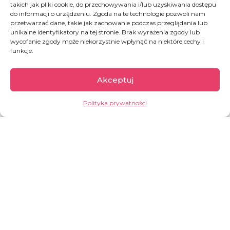
takich jak pliki cookie, do przechowywania i/lub uzyskiwania dostępu
do informacji o urządzeniu. Zgoda na te technologie pozwoli nam
przetwarzać dane, takie jak zachowanie podczas przeglądania lub
unikalne identyfikatory na tej stronie. Brak wyrażenia zgody lub
wycofanie zgody może niekorzystnie wpłynąć na niektóre cechy i
funkcje.
Liban
Akceptuj
Polityka prywatności
Eskalujący od października 2019 r. kryzys
polityczny i gospodarczy, prowadzi Liban na skraj
bankructwa. Tragiczną sytuację spotęgował
gigantyczny wybuch chemikaliów składowanych
w bejruckim porcie w 2020 r. Klasa średnia
praktycznie przestała istnieć. Osoby
wykształcone uciekają przed hiperinflacją,
rosnącym z każdym miesiącem bezrobociem,
przerwami w dostawach elektryczności i
brakiem paliwa.