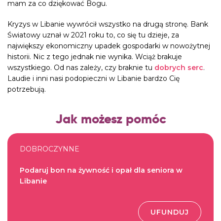
mam za co dziękować Bogu.
Kryzys w Libanie wywrócił wszystko na drugą stronę. Bank
Światowy uznał w 2021 roku to, co się tu dzieje, za
największy ekonomiczny
upadek gospodarki
w nowożytnej
historii. Nic z tego jednak nie wynika. Wciąż brakuje
wszystkiego. Od nas zależy, czy braknie tu
dobrych serc
.
Laudie i inni nasi podopieczni w Libanie bardzo Cię
potrzebują.
Jak możesz pomóc
DOBROCZYNNE
Podaruj bon na żywność i opał dla seniora w
Libanie
UFUNDUJ