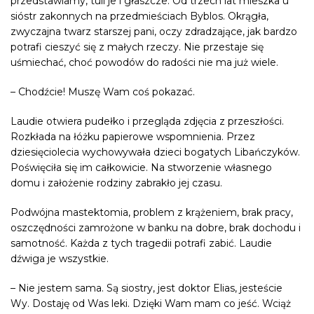
przedstawiamy, tuli je i głaszcze. Od trzech lat mieszka u
sióstr zakonnych na przedmieściach Byblos. Okrągła,
zwyczajna twarz starszej pani, oczy zdradzające, jak bardzo
potrafi cieszyć się z małych rzeczy. Nie przestaje się
uśmiechać, choć powodów do radości nie ma już wiele.
– Chodźcie! Muszę Wam coś pokazać.
Laudie otwiera pudełko i przegląda zdjęcia z przeszłości.
Rozkłada na łóżku papierowe wspomnienia. Przez
dziesięciolecia wychowywała dzieci bogatych Libańczyków.
Poświęciła się im całkowicie. Na stworzenie własnego
domu i założenie rodziny zabrakło jej czasu.
Podwójna mastektomia,
problem z krążeniem
, brak pracy,
oszczędności zamrożone w banku na dobre, brak dochodu i
s
amotność
. Każda z tych tragedii potrafi zabić. Laudie
dźwiga je wszystkie.
– Nie jestem sama. Są siostry, jest doktor Elias, jesteście
Wy. Dostaję od Was leki. Dzięki Wam mam co jeść. Wciąż