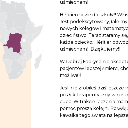
uśmiechem!!!
Héritiere idzie do szkoły!!! 
Jest podekscytowany, (ale my 
nowych kolegów i matematyczn
dzieciństwo. Teraz staramy się,
każde dziecko. Héritier odwd
uśmiechem!!! Dziękujemy!!!
W Dobrej Fabryce nie akcept
pacjentów lepszej śmierci, ch
możliwe!!!
Jeśli nie zrobiłeś dziś jeszcz
posiłek terapeutyczny w nasz
cuda. W trakcie leczenia mamy
pomoc proszą kolejni. Poświęć 
kawałka tego świata na lepsze!