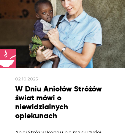
02.10.2025
W Dniu Aniołów Stróżów
świat mówi o
niewidzialnych
opiekunach
Anioł Stróż w Kongu nie ma skrzydeł.