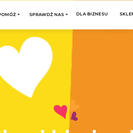
DLA BIZNESU
SKLE
POMÓŻ
SPRAWDŹ NAS
OMAGAM JEDNORAZOWO
WSPIERA
mi
Zespół Fundacji
 z miejsc, w których
Poznaj listonoszy przekazanego przez
Przekaż Kalorie
Przyb
Ciebie wsparcia
Podaruj dziecku posiłek z okazji Dnia
Pomag
7 Ogrodach
Dziecka
Jak pomagamy
pomo
ecji z Michałem
Karmimy, Leczymy, Uczymy, Dajemy
Podaruj 1,5%
Adop
Radia 357
Pracę – sprawdź co to oznacza w
Przekaż niewielką część swojego
Dołąc
praktyce
podatku naszym podopiecznym
go fi
Co już zrobiliśmy
Pilna Pomoc
Druż
Przeczytaj historie ludzi, którym już
Przekaż pomoc tam, gdzie jest teraz
Wspie
pomogliśmy
najbardziej potrzebna
i poz
Gdzie działamy