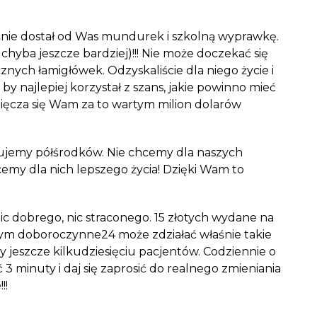
Właśnie dostał od Was mundurek i szkolną wyprawkę.
chyba jeszcze bardziej)!!! Nie może doczekać się
ych łamigłówek. Odzyskaliście dla niego życie i
 by najlepiej korzystał z szans, jakie powinno mieć
zięcza się Wam za to wartym milion dolarów
ujemy półśrodków. Nie chcemy dla naszych
cemy dla nich lepszego życia! Dzięki Wam to
e nic dobrego, nic straconego. 15 złotych wydane na
ym doboroczynne24 może zdziałać właśnie takie
 jeszcze kilkudziesięciu pacjentów. Codziennie o
3 minuty i daj się zaprosić do realnego zmieniania
!!