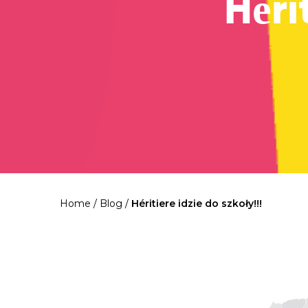
Héri
Home
/
Blog
/
Héritiere idzie do szkoły!!!