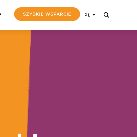
SZYBKIE WSPARCIE
P
PL
M REGULARNIE
ij nam 5!
aj efektywnie, przekazując na
c 5 zł tygodniowo
tuj Seniora
z do rodziny Seniora, wspierając
nansowo i emocjonalnie
yny Aniołów
raj pracę konkretnego misjonarza
ostań z nim kontakcie