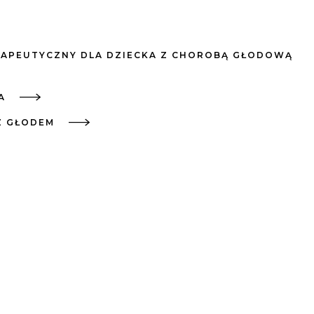
RAPEUTYCZNY DLA DZIECKA Z CHOROBĄ GŁODOWĄ
A
Z GŁODEM