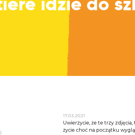
tiere idzie do sz
Dobroczynne24
Wiatr
Sprawdź listę miejsc, do których dociera
Zrób zakupy dla potrzebujących w
Uratu
Twoja pomoc
markecie z dobrymi uczynkami
głodu
Sprawozdania
Warzywniak Charbela
Zweryfikuj, w jaki sposób wydajemy
Zrób zakupy u niewidomego Charbela i
przekazane Darowizny
wspieraj Głodnych
Cele statutowe
Sprawdź cele naszej organizacji
Kontakt
Skontaktuj się z nami!
17.03.2021
Uwierzycie, że te trzy zdjęci
życie choć na początku wyglą