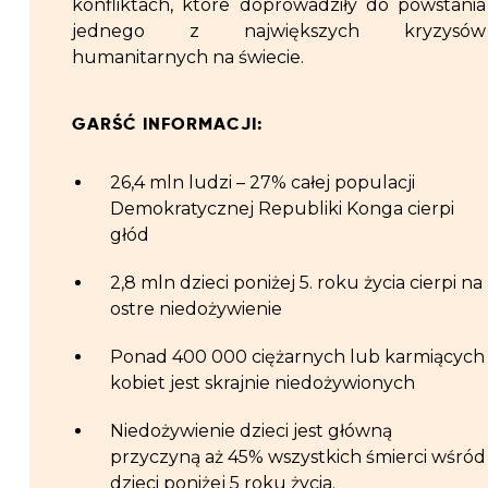
konfliktach, które doprowadziły do powstania
jednego z największych kryzysów
humanitarnych na świecie.
GARŚĆ INFORMACJI:
26,4 mln ludzi – 27% całej populacji
Demokratycznej Republiki Konga cierpi
głód
2,8 mln dzieci poniżej 5. roku życia cierpi na
ostre niedożywienie
Ponad 400 000 ciężarnych lub karmiących
kobiet jest skrajnie niedożywionych
Niedożywienie dzieci jest główną
przyczyną aż 45% wszystkich śmierci wśród
dzieci poniżej 5 roku życia.