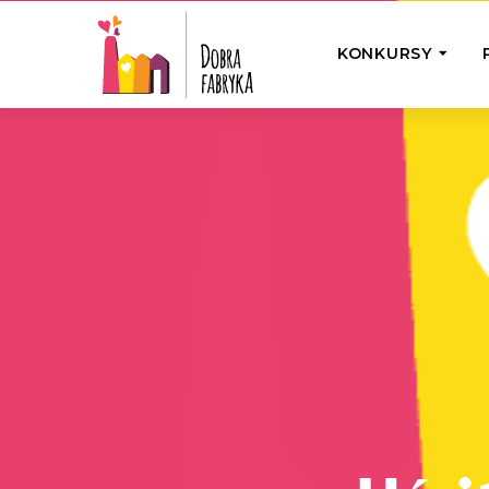
KONKURSY
P
Wyjedź z Na
Odwiedź jedno
działamy
Przybij 5 w 
Wyjedź do Gr
Żakowskim z 