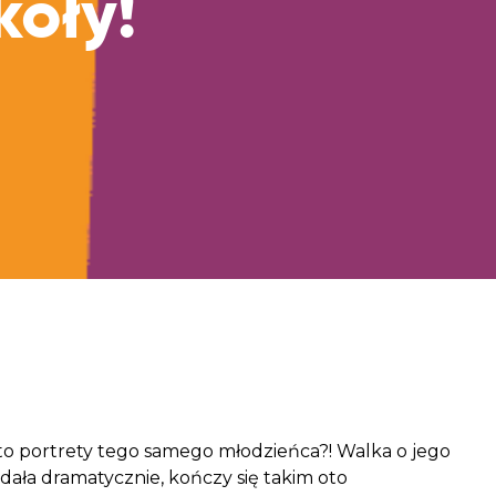
koły!
aczek dla Życia
j dziecko cierpiące z powodu
 i wspieraj edukację rodziców
a, to portrety tego samego młodzieńca?! Walka o jego
dała dramatycznie, kończy się takim oto