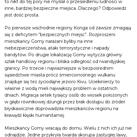
to nikt do tej pory nie myślał o przesiedleniu ludności w
inne, bardziej bezpieczne miejsca. Dlaczego? Odpowiedź
jest dość prosta.
Po pierwsze wschodnie regiony
Konga
od zawsze zmagają
się z deficytem “bezpiecznych miejsc”. Rozproszeni
mieszkańcy Gomy narażani byliby na inne
niebezpieczeństwa, ataki terrorystyczne i napady
bandytów. Po drugie lokalizację Gomy wytycza główny
szlak handlowy regionu i bliska odległość od rwandyjskiej
granicy. Po trzecie i najważniejsze w bezpośrednim
sąsiedztwie miasta prócz śmiercionośnego wulkanu
znajduje się też życiodajne jezioro Kivu. Uciekinierzy to
właśnie z wodą mieli największy problem w ostatnich
dniach. Migracja setek tysięcy osób do wiosek położonych
w głębi równikowej dżungli przez brak dostępu do źródeł
błyskawicznie doprowadziła mieszkańców regionu na
krawędź klęski humanitarnej.
Mieszkańcy Gomy wracają do domu. Wielu z nich ich już nie
odnajdzie. Jedne przykryła twarda skorupa zastygłej lawy,