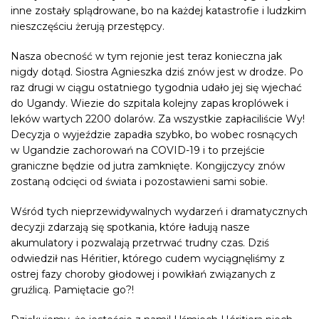
inne zostały splądrowane, bo na każdej katastrofie i ludzkim
nieszczęściu żerują przestępcy.
Nasza obecność w tym rejonie jest teraz konieczna jak
nigdy dotąd. Siostra Agnieszka dziś znów jest w drodze. Po
raz drugi w ciągu ostatniego tygodnia udało jej się wjechać
do Ugandy. Wiezie do szpitala kolejny zapas kroplówek i
leków wartych 2200 dolarów. Za wszystkie zapłaciliście Wy!
Decyzja o wyjeździe zapadła szybko, bo wobec rosnących
w Ugandzie zachorowań na COVID-19 i to przejście
graniczne będzie od jutra zamknięte. Kongijczycy znów
zostaną odcięci od świata i pozostawieni sami sobie.
Wśród tych nieprzewidywalnych wydarzeń i dramatycznych
decyzji zdarzają się spotkania, które ładują nasze
akumulatory i pozwalają przetrwać trudny czas. Dziś
odwiedził nas Héritier, którego cudem wyciągnęliśmy z
ostrej fazy choroby głodowej i powikłań związanych z
gruźlicą. Pamiętacie go?!