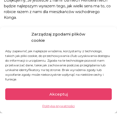
Dziękujemy, że jesteście z nami! Uśmiech Héritiera niech
będzie najlepszym wyrazem tego, jak wielki sens ma to, co
robicie razem z nami dla mieszkańców wschodniego
Konga
.
JAK MOŻESZ POMÓC:
Zarządzaj zgodami plików
cookie
KUP KROPLÓWKĘ DLA SZPITALA W KONGU
Aby zapewnić jak najlepsze wrażenia, korzystamy z technologii,
takich jak pliki cookie, do przechowywania i/lub uzyskiwania dostępu
do informacji o urządzeniu. Zgoda na te technologie pozwoli nam
ZAPEWNIJ POSIŁEK TERAPEUTYCZNY DLA
przetwarzać dane, takie jak zachowanie podczas przeglądania lub
DZIECKA Z CHOROBĄ GŁODOWA
unikalne identyfikatory na tej stronie. Brak wyrażenia zgody lub
wycofanie zgody może niekorzystnie wpłynąć na niektóre cechy i
funkcje.
UFUNDUJ NIEZBĘDNE LEKI DLA SZPITALA W
KONGU
Akceptuj
Polityka prywatności