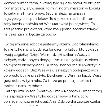
Pomoc humanitarna, o której tyle się dziś mówi, to nie jest
romantyczny zryw serca. To m.in. nocny maraton w Excelu.
To setki maili i telefonów, żeby znaleźć najtańszy i
najszybszy transport leków. To ślęczenie nad budżetem,
żeby każda złotówka od Was uratowała jak najwięcej. To
zarządzanie projektami, które mają jedno zadanie: zdążyć
na czas. Zanim będzie za późno.
I w tej żmudnej robocie jesteśmy razem. Dobrofabrykanci.
To nie tylko my w budynku fundacji. To każdy, kto dokłada
swoją cegiełkę. Dzięki Wam – dzięki setkom Waszych
cichych, codziennych decyzji – Amina odzyskuje uśmiech
po ciężkim niedożywieniu, a mały Joseph ma siłę walczyć o
kolejny oddech. Bez Was wielu z naszych podopiecznych
po prostu by nie przeżyło. Dziękujemy Wam za każdy Wasz
gest dobra w tym roku. Za to, że po prostu jesteście i
robicie z nami tę robotę.
Dlatego dziś, w ten Światowy Dzień Pomocy Humanitarnej,
nie zapraszamy Was tylko do rozmowy o tym, co w
pomaganiu ważne (chociaż Ania Dąbrowska zawsze czeka