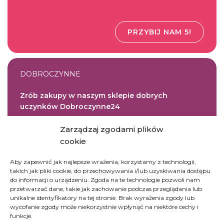
PRZYBIJ NAM 5!
DOBROCZYNNE
Zrób zakupy w naszym sklepie dobrych
uczynków Dobroczynne24
Zarządzaj zgodami plików
UFUNDUJ
cookie
Aby zapewnić jak najlepsze wrażenia, korzystamy z technologii,
takich jak pliki cookie, do przechowywania i/lub uzyskiwania dostępu
PILNA POMOC
do informacji o urządzeniu. Zgoda na te technologie pozwoli nam
przetwarzać dane, takie jak zachowanie podczas przeglądania lub
unikalne identyfikatory na tej stronie. Brak wyrażenia zgody lub
Wesprzyj najpilniejszą zbiórkę
wycofanie zgody może niekorzystnie wpłynąć na niektóre cechy i
funkcje.