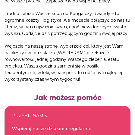
na Wasze pytania!). Zapraszamy do wspólnej pracy.
Trudno zabrać Was ze sobą do Konga czy Rwandy – to
ogromne koszty i logistyka. Ale możecie dołączyć do nas tu
i teraz, w tym najważniejszym, choć niewidocznym często
wysiłku. Oddajcie dziś potrzebującym godzinę swojej pracy.
Wejdźcie na naszą stronę, wybierzcie cel, który jest Wam
najbliższy i w formularzu „WSPIERAM” przekażcie
równowartość jednej godziny Waszego zlecenia, etatu,
projektu. Wasza godzina zamieni się w posiłki
terapeutyczne, w leki, w transport. To może być najlepiej
wykorzystany czas w tym tygodniu!
Jak możesz pomóc
PRZYBIJ NAM 5!
Wspieraj nasze działania regularnie