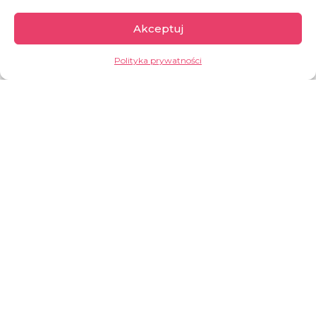
Akceptuj
WESPRZYJ
Polityka prywatności
Demokratyczna
Republika Konga
Drugi co do wielkości kraj w Afryce, kraj pełen
paradoksów. Z jednej strony bogaty w zasoby
naturalne (m.in.: kobalt, miedź, koltan, ropa
naftowa, diamenty, złoto), z drugiej jego
mieszkańcy należą do najbiedniejszych na