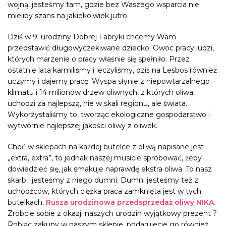
wojną, jesteśmy tam, gdzie bez Waszego wsparcia nie
mieliby szans na jakiekolwiek jutro.
Dziś w 9. urodziny Dobrej Fabryki chcemy Wam
przedstawić długowyczekiwane dziecko. Owoc pracy ludzi,
których marzenie o pracy właśnie się spełniło. Przez
ostatnie lata karmiliśmy i leczyliśmy, dziś na Lesbos również
uczymy i dajemy pracę. Wyspa słynie z niepowtarzalnego
klimatu i 14 milionów drzew oliwnych, z których oliwa
uchodzi za najlepszą, nie w skali regionu, ale świata.
Wykorzystaliśmy to, tworząc ekologiczne gospodarstwo i
wytwórnie najlepszej jakości oliwy z oliwek.
Choć w sklepach na każdej butelce z oliwą napisane jest
„extra, extra”, to jednak naszej musicie spróbować, żeby
dowiedzieć się, jak smakuje naprawdę ekstra oliwa. To nasz
skarb i jesteśmy z niego dumni. Dumni jesteśmy też z
uchodźców, których ciężka praca zamknięta jest w tych
butelkach.
Rusza urodzinowa przedsprzedaż oliwy NIKA
.
Zróbcie sobie z okazji naszych urodzin wyjątkowy prezent ?
Robiąc zakupy w naszym sklepie, podarujecie go również