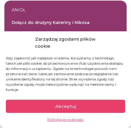
ANIOŁ
Dołącz do drużyny Kateriny i Nikosa
Zarządzaj zgodami plików
cookie
DOŁĄCZ DO DRUŻYNY
Aby zapewnić jak najlepsze wrażenia, korzystamy z technologii,
takich jak pliki cookie, do przechowywania i/lub uzyskiwania dostępu
do informacji o urządzeniu. Zgoda na te technologie pozwoli nam
DOBROCZYNNE
przetwarzać dane, takie jak zachowanie podczas przeglądania lub
unikalne identyfikatory na tej stronie. Brak wyrażenia zgody lub
Cegiełka na szkołę dla dzieci na Lesvos
wycofanie zgody może niekorzystnie wpłynąć na niektóre cechy i
funkcje.
Akceptuj
UFUNDUJ
Polityka prywatności