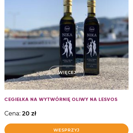
WIĘCEJ
CEGIEŁKA NA WYTWÓRNIĘ OLIWY NA LESVOS
Cena:
20
zł
WESPRZYJ