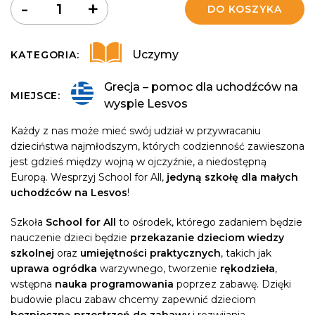
Ilość
-
+
DO KOSZYKA
Uczymy
KATEGORIA:
Grecja – pomoc dla uchodźców na
MIEJSCE:
wyspie Lesvos
Każdy z nas może mieć swój udział w przywracaniu
dzieciństwa najmłodszym, których codzienność zawieszona
jest gdzieś między wojną w ojczyźnie, a niedostępną
Europą. Wesprzyj School for All,
jedyną szkołę dla małych
uchodźców na Lesvos
!
Szkoła
School for All
to ośrodek, którego zadaniem będzie
nauczenie dzieci będzie
przekazanie dzieciom wiedzy
szkolnej
oraz
umiejętności praktycznych
, takich jak
uprawa ogródka
warzywnego, tworzenie
rękodzieła
,
wstępna
nauka programowania
poprzez zabawę. Dzięki
budowie placu zabaw chcemy zapewnić dzieciom