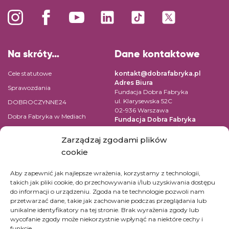
Na skróty…
Dane kontaktowe
Cele statutowe
kontakt@dobrafabryka.pl
Adres Biura
Sprawozdania
Fundacja Dobra Fabryka
ul. Klarysewska 52C
DOBROCZYNNE24
02-936 Warszawa
Dobra Fabryka w Mediach
Fundacja Dobra Fabryka
ul. Pomiechowska 47/14
Regulamin
04-694 Warszawa
Zarządzaj zgodami plików
Polityka prywatności
cookie
NIP: 9522131059
Kontakt
REGON: 147361669
Aby zapewnić jak najlepsze wrażenia, korzystamy z technologii,
KRS: 0000519542
takich jak pliki cookie, do przechowywania i/lub uzyskiwania dostępu
Numer konta dla wpłat w PLN:
do informacji o urządzeniu. Zgoda na te technologie pozwoli nam
45 1090 1883 0000 0001 2390
przetwarzać dane, takie jak zachowanie podczas przeglądania lub
7365
unikalne identyfikatory na tej stronie. Brak wyrażenia zgody lub
Konta dla innych walut kliknij
tutaj.
wycofanie zgody może niekorzystnie wpłynąć na niektóre cechy i
funkcje.