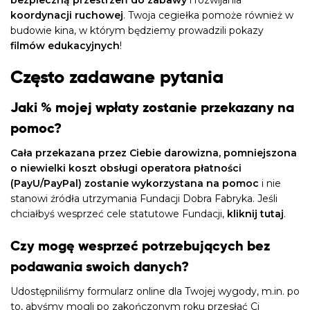
bezpieczną przestrzeń do zabawy
i rozwijania
koordynacji ruchowej
. Twoja cegiełka pomoże również w
budowie kina, w którym będziemy prowadzili pokazy
filmów edukacyjnych
!
Często zadawane pytania
Jaki % mojej wpłaty zostanie przekazany na
pomoc?
Cała przekazana przez Ciebie darowizna, pomniejszona
o niewielki koszt obsługi operatora płatności
(PayU/PayPal) zostanie wykorzystana na pomoc
i nie
stanowi źródła utrzymania Fundacji Dobra Fabryka. Jeśli
chciałbyś wesprzeć cele statutowe Fundacji,
kliknij tutaj
.
Czy mogę wesprzeć potrzebujących bez
podawania swoich danych?
Udostępniliśmy formularz online dla Twojej wygody, m.in. po
to, abyśmy mogli po zakończonym roku przesłać Ci