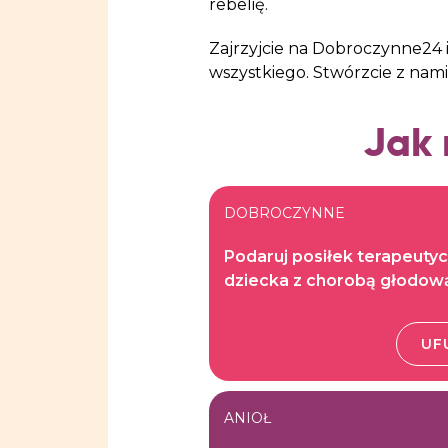
rebelię.
Zajrzyjcie na Dobroczynne24 i 
wszystkiego. Stwórzcie z nam
Jak
DOBROCZYNNE
Podaruj posiłek terapeutyc
dziecka z chorobą głodow
UF
ANIOŁ