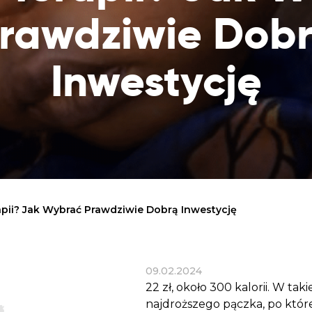
Dobroczynne24
Wiatr
Sprawdź listę miejsc, do których dociera
rawdziwie Dob
Zrób zakupy dla potrzebujących w
Uratu
Twoja pomoc
markecie z dobrymi uczynkami
głodu
Sprawozdania
Inwestycję
Warzywniak Charbela
Zweryfikuj, w jaki sposób wydajemy
Zrób zakupy u niewidomego Charbela i
przekazane Darowizny
wspieraj Głodnych
Cele statutowe
Sprawdź cele naszej organizacji
Kontakt
Skontaktuj się z nami!
rapii? Jak Wybrać Prawdziwie Dobrą Inwestycję
09.02.2024
22 zł, około 300 kalorii. W ta
najdroższego pączka, po które