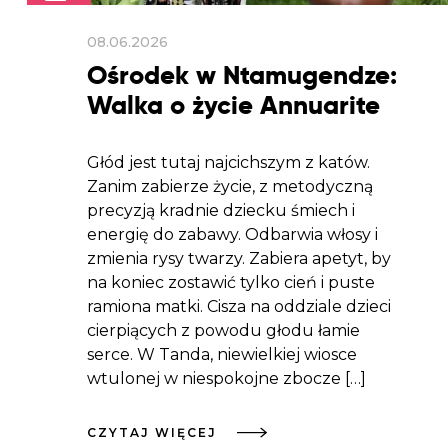
08.06.2026
Ośrodek w Ntamugendze:
Walka o życie Annuarite
Głód jest tutaj najcichszym z katów.
Zanim zabierze życie, z metodyczną
precyzją kradnie dziecku śmiech i
energię do zabawy. Odbarwia włosy i
zmienia rysy twarzy. Zabiera apetyt, by
na koniec zostawić tylko cień i puste
ramiona matki. Cisza na oddziale dzieci
cierpiących z powodu głodu łamie
serce. W Tanda, niewielkiej wiosce
wtulonej w niespokojne zbocze […]
CZYTAJ WIĘCEJ