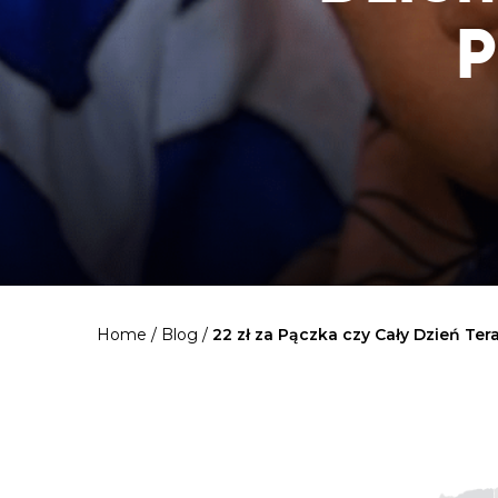
P
Home
/
Blog
/
22 zł za Pączka czy Cały Dzień Te