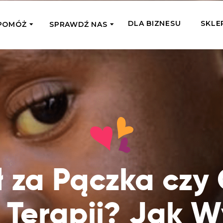
DLA BIZNESU
SKLE
POMÓŻ
SPRAWDŹ NAS
OMAGAM JEDNORAZOWO
WSPIERA
mi
Zespół Fundacji
 z miejsc, w których
Poznaj listonoszy przekazanego przez
Przekaż Kalorie
Przyb
Ciebie wsparcia
Podaruj dziecku posiłek z okazji Dnia
Pomag
7 Ogrodach
Dziecka
Jak pomagamy
pomo
ecji z Michałem
Karmimy, Leczymy, Uczymy, Dajemy
Podaruj 1,5%
Adop
Radia 357
Pracę – sprawdź co to oznacza w
Przekaż niewielką część swojego
Dołąc
praktyce
podatku naszym podopiecznym
go fi
ł za Pączka czy
Co już zrobiliśmy
Pilna Pomoc
Druż
Przeczytaj historie ludzi, którym już
Przekaż pomoc tam, gdzie jest teraz
Wspie
pomogliśmy
 Terapii? Jak 
najbardziej potrzebna
i poz
Gdzie działamy