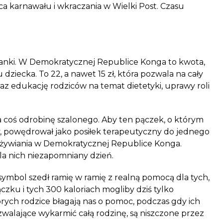
 karnawału i wkraczania w Wielki Post. Czasu
ianki. W
Demokratycznej Republice Konga
to kwota,
dziecka. To 22, a nawet 15 zł, która pozwala na cały
az edukację rodziców na temat dietetyki, uprawy roli
coś odrobinę szalonego. Aby ten pączek, o którym
, powędrował jako posiłek terapeutyczny do jednego
ożywiania w Demokratycznej Republice Konga.
la nich niezapomniany dzień.
symbol szedł ramię w ramię z realną
pomocą
dla tych,
zku i tych 300 kaloriach mogliby dziś tylko
órych rodzice błagają nas o pomoc, podczas gdy ich
walające wykarmić całą rodzinę, są niszczone przez