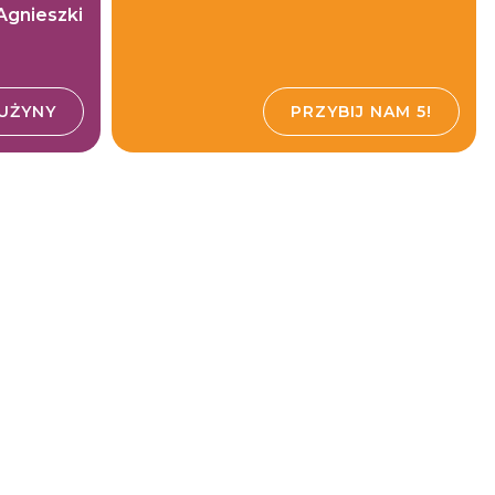
Agnieszki
UŻYNY
PRZYBIJ NAM 5!