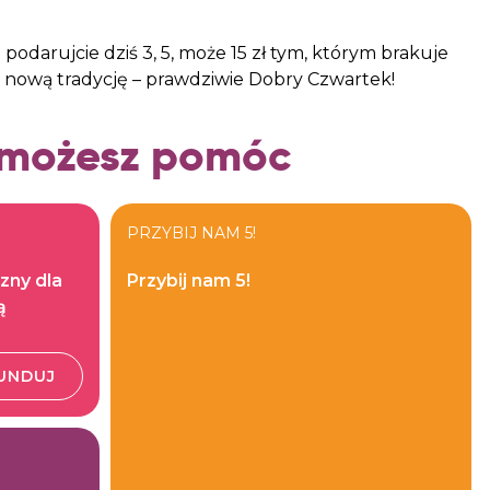
podarujcie dziś 3, 5, może 15 zł tym, którym brakuje
i nową tradycję – prawdziwie Dobry Czwartek!
 możesz pomóc
PRZYBIJ NAM 5!
zny dla
Przybij nam 5!
ą
UNDUJ