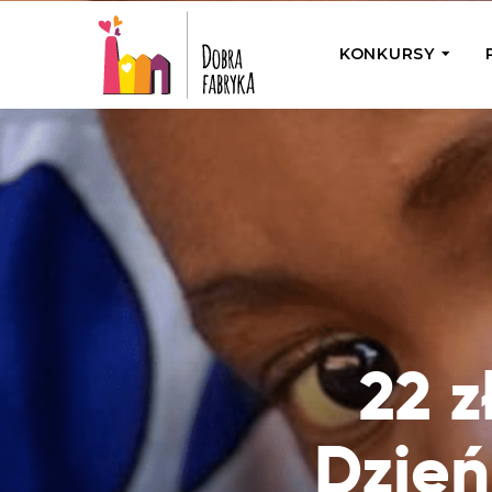
KONKURSY
P
Wyjedź z Na
Odwiedź jedno
działamy
Przybij 5 w 
Wyjedź do Gr
Żakowskim z 
22 z
Dzień