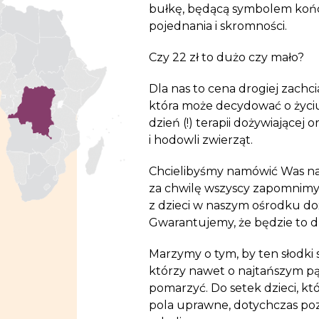
bułkę, będącą symbolem końca
pojednania i skromności.
Czy 22 zł to dużo czy mało?
Dla nas to cena drogiej zachc
która może decydować o życiu 
dzień (!)
terapii dożywiającej
or
i hodowli zwierząt.
Chcielibyśmy namówić Was na 
za chwilę wszyscy zapomnimy
z dzieci w naszym ośrodku d
Gwarantujemy, że będzie to d
Marzymy o tym, by ten słodki 
którzy nawet o najtańszym pąc
pomarzyć. Do setek dzieci, kt
pola uprawne, dotychczas poz