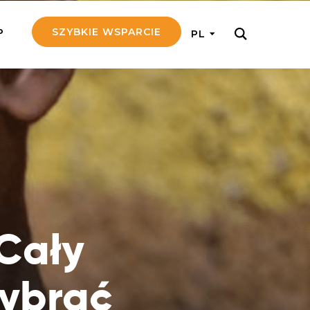
SZYBKIE WSPARCIE
P
PL
M REGULARNIE
ij nam 5!
aj efektywnie, przekazując na
c 5 zł tygodniowo
tuj Seniora
z do rodziny Seniora, wspierając
nansowo i emocjonalnie
 Cały
yny Aniołów
raj pracę konkretnego misjonarza
Wybrać
ostań z nim kontakcie