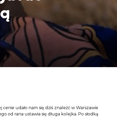
aczek dla Życia
rą
j dziecko cierpiące z powodu
 i wspieraj edukację rodziców
kiej cenie udało nam się dziś znaleźć w Warszawie
go od rana ustawia się długa kolejka. Po słodką