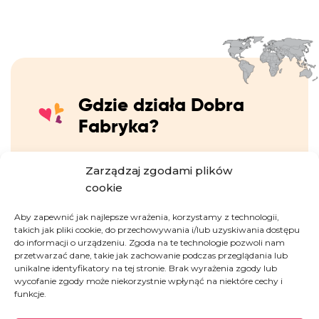
Gdzie działa Dobra
Fabryka?
Zarządzaj zgodami plików
Wspieramy mieszkańców
najbiedniejszych
cookie
regionów świata
, często nękanych
wojnami,
kryzysami humanitarnymi, biedą, głodem i
Aby zapewnić jak najlepsze wrażenia, korzystamy z technologii,
brakiem perspektyw na przyszłość.
Docieramy
takich jak pliki cookie, do przechowywania i/lub uzyskiwania dostępu
z pomocą humanitarną i rozwojową do blisko
do informacji o urządzeniu. Zgoda na te technologie pozwoli nam
140 000 osób
rocznie, odpowiadając na
przetwarzać dane, takie jak zachowanie podczas przeglądania lub
unikalne identyfikatory na tej stronie. Brak wyrażenia zgody lub
najpilniejsze potrzeby mieszkańców krajów, w
wycofanie zgody może niekorzystnie wpłynąć na niektóre cechy i
których bieda, wojny i kryzysy humanitarne
funkcje.
odbierają ludziom
zdrowie, godność i życie.