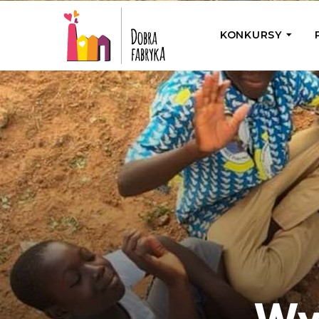
KONKURSY
P
Wyjedź z Na
Odwiedź jedno
działamy
Przybij 5 w 
Wyjedź do Gr
Żakowskim z 