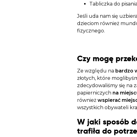
Tabliczka do pisania
Jeśli uda nam się uzbie
dzieciom również mundur
fizycznego.
Czy mogę przek
Ze względu na
bardzo w
złotych, które mogliby
zdecydowaliśmy się na 
papierniczych
na miejsc
również
wspierać miejs
wszystkich obywateli kra
W jaki sposób d
trafiła do potrz