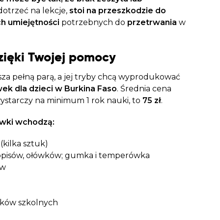
dotrzeć na lekcje,
stoi na przeszkodzie do
h umiejętności
potrzebnych do
przetrwania
w
zięki Twojej pomocy
za pełną parą, a jej tryby chcą wyprodukować
ek dla dzieci w Burkina Faso
. Średnia cena
wystarczy na minimum 1 rok nauki, to
75 zł
.
awki wchodzą:
(kilka sztuk)
gopisów, ołówków; gumka i temperówka
ów
ków szkolnych