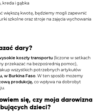
, kreda i gąbka
rać większą kwotę, będziemy mogli zapewnić
ki szkolne oraz stroje na zajęcia wychowania
azać dary?
ysokie koszty transportu
(liczone w setkach
śmy przekazać na bezpośrednią pomoc),
zakup wszystkich potrzebnych artykułów
u, w Burkina Faso
. W ten sposób możemy
cową produkcję,
co wpływa na dobrobyt
ju.
owiem się, czy moja darowizna
ebujących dzieci?