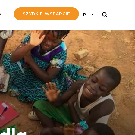
SZYBKIE WSPARCIE
P
PL
M REGULARNIE
ij nam 5!
aj efektywnie, przekazując na
c 5 zł tygodniowo
tuj Seniora
z do rodziny Seniora, wspierając
nansowo i emocjonalnie
yny Aniołów
raj pracę konkretnego misjonarza
ostań z nim kontakcie