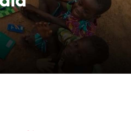
dla
aczek dla Życia
j dziecko cierpiące z powodu
 i wspieraj edukację rodziców