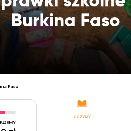
prawki szkolne 
Dobroczynne24
Wiatr
Sprawdź listę miejsc, do których dociera
Zrób zakupy dla potrzebujących w
Uratu
Twoja pomoc
Burkina Faso
markecie z dobrymi uczynkami
głodu
Sprawozdania
Warzywniak Charbela
Zweryfikuj, w jaki sposób wydajemy
Zrób zakupy u niewidomego Charbela i
przekazane Darowizny
wspieraj Głodnych
Cele statutowe
Sprawdź cele naszej organizacji
Kontakt
Skontaktuj się z nami!
ina Faso
UCZYMY
BUJEMY