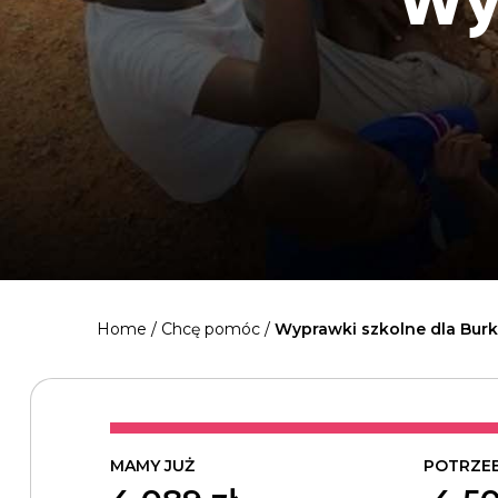
Wy
Home
/
Chcę pomóc
/
Wyprawki szkolne dla Burk
MAMY JUŻ
POTRZE