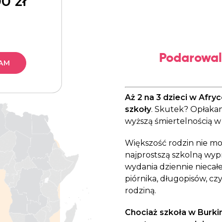
00
zł
Podarowal
AM
Aż 2 na 3 dzieci w Afr
szkoły
. Skutek? Opłakan
wyższą śmiertelnością w 
Większość rodzin nie mo
najprostszą szkolną wyp
wydania dziennie niecałe
piórnika, długopisów, cz
rodziną.
Chociaż szkoła w Burki