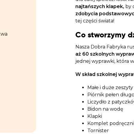
najtańszych klapek,
by 
zdobycia podstawowyc
tej części świata!
Co stworzymy d
twa
Nasza Dobra Fabryka rus
aż 60 szkolnych wypraw
jednej wyprawki, która 
W skład szkolnej wypr
Małe i duże zeszyty 
Piórnik pełen dłu
Liczydło z patyczk
Bidon na wodę
Klapki
Komplet podręczni
Tornister