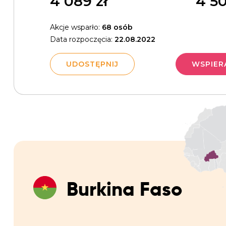
4 089
zł
4 5
Akcje wsparło:
68 osób
Data rozpoczęcia:
22.08.2022
UDOSTĘPNIJ
WSPIER
Burkina Faso