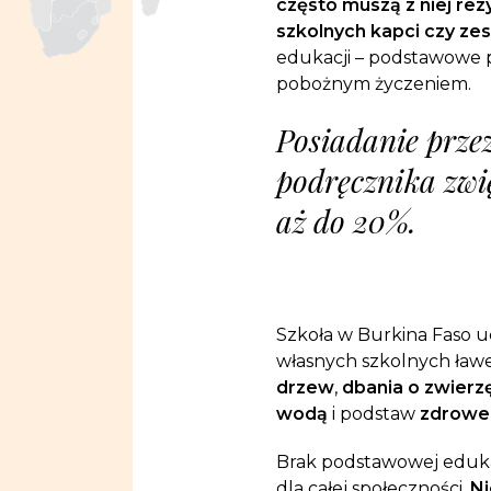
często muszą z niej re
szkolnych kapci czy ze
edukacji – podstawowe p
pobożnym życzeniem.
Posiadanie prze
podręcznika zwi
aż do 20%.
Szkoła w Burkina Faso u
własnych szkolnych ław
drzew
,
dbania o zwierz
wodą
i podstaw
zdroweg
Brak podstawowej edukac
dla całej społeczności.
Ni