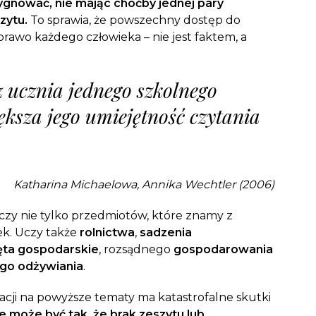
zygnować, nie mając choćby jednej pary
szytu.
To sprawia, że powszechny dostęp do
rawo każdego człowieka – nie jest faktem, a
z ucznia jednego szkolnego
ększa jego umiejętność czytania
Katharina Michaelowa, Annika Wechtler (2006)
czy nie tylko przedmiotów, które znamy z
ek. Uczy także
rolnictwa
,
sadzenia
ęta gospodarskie
, rozsądnego
gospodarowania
o odżywiania
.
ji na powyższe tematy ma katastrofalne skutki
e może być tak, że brak zeszytu lub