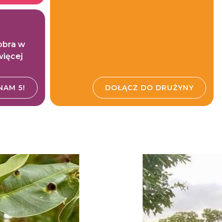
dobra w
więcej
NAM 5!
DOŁĄCZ DO DRUŻYNY