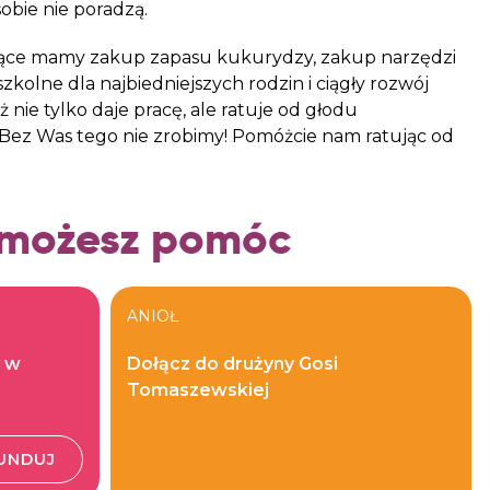
obie nie poradzą.
siące mamy zakup zapasu kukurydzy, zakup narzędzi
zkolne dla najbiedniejszych rodzin i ciągły rozwój
nie tylko daje pracę, ale ratuje od głodu
 Bez Was tego nie zrobimy! Pomóżcie nam ratując od
 możesz pomóc
ANIOŁ
y w
Dołącz do drużyny Gosi
Tomaszewskiej
UNDUJ