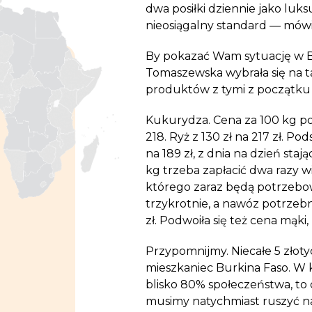
dwa posiłki dziennie jako luks
nieosiągalny standard — mów
By pokazać Wam sytuację w
Tomaszewska
wybrała się na
produktów z tymi z początku
Kukurydza. Cena za 100 kg po
218. Ryż z 130 zł na 217 zł. Pod
na 189 zł, z dnia na dzień st
kg trzeba zapłacić dwa razy wię
którego zaraz będą potrzebow
trzykrotnie, a nawóz potrzebn
zł. Podwoiła się też cena mąki, m
Przypomnijmy. Niecałe 5 złoty
mieszkaniec Burkina Faso. W k
blisko 80% społeczeństwa, to c
musimy natychmiast ruszyć n