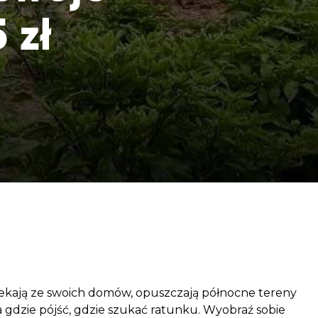
aczek dla Życia
 zł
j dziecko cierpiące z powodu
 i wspieraj edukację rodziców
ciekają ze swoich domów, opuszczają północne tereny
za gdzie pójść, gdzie szukać ratunku. Wyobraź sobie