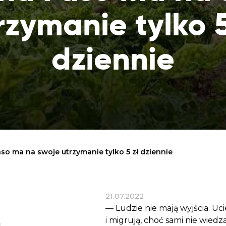
Dobroczynne24
Wiatr
Sprawdź listę miejsc, do których dociera
rzymanie tylko 5
Zrób zakupy dla potrzebujących w
Uratu
Twoja pomoc
markecie z dobrymi uczynkami
głodu
Sprawozdania
dziennie
Warzywniak Charbela
Zweryfikuj, w jaki sposób wydajemy
Zrób zakupy u niewidomego Charbela i
przekazane Darowizny
wspieraj Głodnych
Cele statutowe
Sprawdź cele naszej organizacji
Kontakt
Skontaktuj się z nami!
so ma na swoje utrzymanie tylko 5 zł dziennie
21.07.2022
— Ludzie nie mają wyjścia. U
i migrują, choć sami nie wied