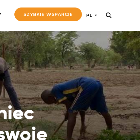
SZYBKIE WSPARCIE
P
PL
M REGULARNIE
ij nam 5!
aj efektywnie, przekazując na
c 5 zł tygodniowo
tuj Seniora
z do rodziny Seniora, wspierając
nansowo i emocjonalnie
niec
yny Aniołów
raj pracę konkretnego misjonarza
swoje
ostań z nim kontakcie