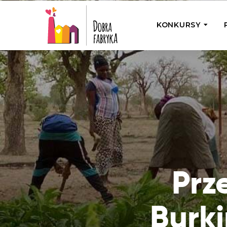
KONKURSY
P
Wyjedź z Na
Odwiedź jedno
działamy
Przybij 5 w 
Wyjedź do Gr
Żakowskim z 
Prz
Burk