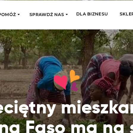
DLA BIZNESU
SKLE
POMÓŻ
SPRAWDŹ NAS
OMAGAM JEDNORAZOWO
WSPIERA
mi
Zespół Fundacji
 z miejsc, w których
Poznaj listonoszy przekazanego przez
Przekaż Kalorie
Przyb
Ciebie wsparcia
Podaruj dziecku posiłek z okazji Dnia
Pomag
7 Ogrodach
Dziecka
Jak pomagamy
pomo
ecji z Michałem
Karmimy, Leczymy, Uczymy, Dajemy
Podaruj 1,5%
Adop
Radia 357
Pracę – sprawdź co to oznacza w
Przekaż niewielką część swojego
Dołąc
praktyce
podatku naszym podopiecznym
go fi
eciętny mieszka
Co już zrobiliśmy
Pilna Pomoc
Druż
Przeczytaj historie ludzi, którym już
Przekaż pomoc tam, gdzie jest teraz
Wspie
pomogliśmy
ina Faso ma na 
najbardziej potrzebna
i poz
Gdzie działamy