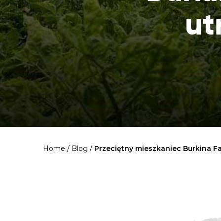
ut
Home
/
Blog
/
Przeciętny mieszkaniec Burkina Fa