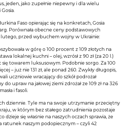
us, jeden, jako zupełnie niepewny i dla wielu
i
Gosia
.
Burkina Faso
opierając się na konkretach,
Gosia
 targ. Porównała obecne ceny podstawowych
 lutego, przed wybuchem wojny w Ukrainie:
szybowała w górę o 100 procent z 109 złotych na
stawa lokalnej kuchni – olej, wzrósł z 90 zł (za 20 l.)
ając się towarem luksusowym. Podobnie sorgo. Za 100
cej – już nie 131 zł, ale ponad 260. Zwykły długopis,
ali uczniowie wracający do szkół podrożał
y do upraw na jałowej ziemi zdrożał ze 109 zł na 326
asła i fasoli.
ch dziennie. Tyle ma na swoje utrzymanie przeciętny
raju, w którym bez stałego zatrudnienia pozostaje
o dzieje się właśnie na naszych oczach sprawia, że
a ratunek naszym podopiecznym – czyli 42