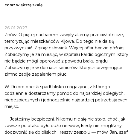
coraz większą skalę
26.01.2023
Znów. O piątej nad ranem zawyły alarmy przeciwlotnicze,
terroryzując mieszkańców Kijowa. Do tego nie da się
przyzwyczaić. Zginął człowiek. Więcej ofiar będzie później.
Zobaczymy je za miesiąc, w szpitalu kardiologicznym, który
nie będzie mógł operować z powodu braku prądu.
Zobaczymy je w domach seniorów, których przejmujące
zimno zabije zapaleniem płuc.
W Dnipro pocisk spadł blisko magazynu, z którego
codziennie dostarczamy pomoc do najbardziej odległych,
niebezpiecznych i jednocześnie najbardziej potrzebujących
miejsc.
— Jesteśmy bezpieczni. Nikomu nic się nie stało, choć, jak
zawsze po ataku było dużo nerwów, kiedy nie mogliśmy
dodzwonić się do bliskich i reszty zespołu — mówi Jan, szef