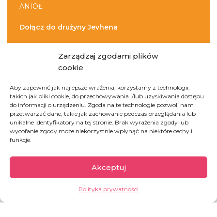
ANIOŁ
Dołącz do drużyny Jevhena
Zarządzaj zgodami plików
cookie
DOŁĄCZ DO DRUŻYNY
Aby zapewnić jak najlepsze wrażenia, korzystamy z technologii,
takich jak pliki cookie, do przechowywania i/lub uzyskiwania dostępu
do informacji o urządzeniu. Zgoda na te technologie pozwoli nam
przetwarzać dane, takie jak zachowanie podczas przeglądania lub
unikalne identyfikatory na tej stronie. Brak wyrażenia zgody lub
wycofanie zgody może niekorzystnie wpłynąć na niektóre cechy i
funkcje.
Ukraina
Akceptuj
Polityka prywatności
Wojna, która eskalowała w lutym 2022 roku,
wywołała ogromny kryzys humanitarny. 6,8