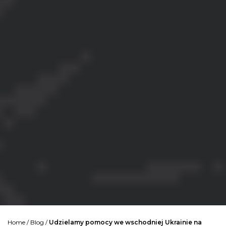
Home
/
Blog
/
Udzielamy pomocy we wschodniej Ukrainie na