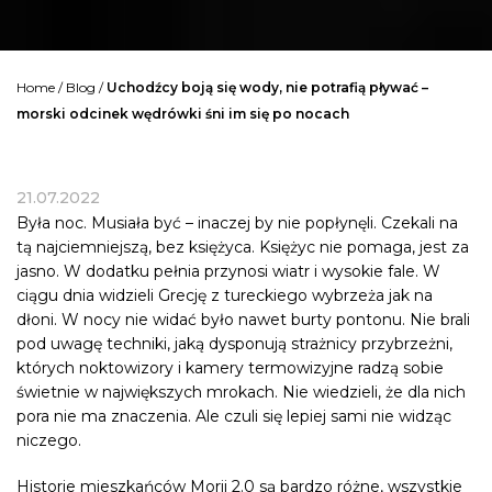
Home
/
Blog
/
Uchodźcy boją się wody, nie potrafią pływać –
morski odcinek wędrówki śni im się po nocach
21.07.2022
Była noc. Musiała być – inaczej by nie popłynęli. Czekali na
tą najciemniejszą, bez księżyca. Księżyc nie pomaga, jest za
jasno. W dodatku pełnia przynosi wiatr i wysokie fale. W
ciągu dnia widzieli Grecję z tureckiego wybrzeża jak na
dłoni. W nocy nie widać było nawet burty pontonu. Nie brali
pod uwagę techniki, jaką dysponują strażnicy przybrzeżni,
których noktowizory i kamery termowizyjne radzą sobie
świetnie w największych mrokach. Nie wiedzieli, że dla nich
pora nie ma znaczenia. Ale czuli się lepiej sami nie widząc
niczego.
Historie mieszkańców Morii 2.0 są bardzo różne, wszystkie