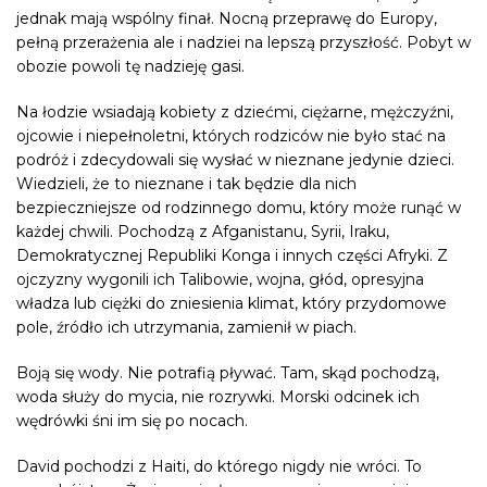
jednak mają wspólny finał. Nocną przeprawę do Europy,
pełną przerażenia ale i nadziei na lepszą przyszłość. Pobyt w
obozie
powoli tę nadzieję gasi.
Na łodzie wsiadają kobiety z dziećmi, ciężarne, mężczyźni,
ojcowie i niepełnoletni, których rodziców nie było stać na
podróż i zdecydowali się wysłać w nieznane jedynie dzieci.
Wiedzieli, że to nieznane i tak będzie dla nich
bezpieczniejsze od rodzinnego domu, który może runąć w
każdej chwili. Pochodzą z Afganistanu, Syrii, Iraku,
Demokratycznej Republiki Konga
i innych części Afryki. Z
ojczyzny wygonili ich Talibowie, wojna, głód, opresyjna
władza lub ciężki do zniesienia klimat, który przydomowe
pole, źródło ich utrzymania, zamienił w piach.
Boją się wody. Nie potrafią pływać. Tam, skąd pochodzą,
woda służy do mycia, nie rozrywki. Morski odcinek ich
wędrówki śni im się po nocach.
David pochodzi z Haiti, do którego nigdy nie wróci. To