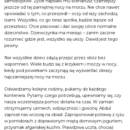
samobójstwo. Życie napisało mu scenariusz czarniejszy
jeszcze od tej pamiętnej nocy na morzu. Nie chce nawet
opowiadać o tym, co przeszedł – oczy od razy zachodzą
łzami. Wszystko, co go teraz spotka, będzie lepsze od
przeszłości. Chce pracować i dać swojej córce normalne
dzieciństwo. Dziewczynka ma miesiąc – zanim zacznie
rozumieć gdzie jest, wszystko się ułoży. Dawid jest tego
pewny.
Nie wszystkie dzieci zdążą przejść przez obóz bez
wspomnień. Wiele budzi się z krzykiem i moczy w nocy,
kiedy pod powiekami zaczynają się wyświetlać obrazy
najczarniejszej nocy na morzu.
Odwiedzamy kolejne rodziny, pukamy do każdego
kontenera. Pytamy czego potrzebują, upewniamy się, czy
nasza wcześniejsza pomoc dotarła na czas. W zamian
otrzymujemy uśmiech, wdzięczność i gościnę. Abdul
zaprosił nas wczoraj na obiad. Zaproponował potrawę z ryżu
w pomidorach z doprawionym miętą domowym jogurtem,
przysmak afgańskiej kuchni. Prawdziwa uczta, chociaż