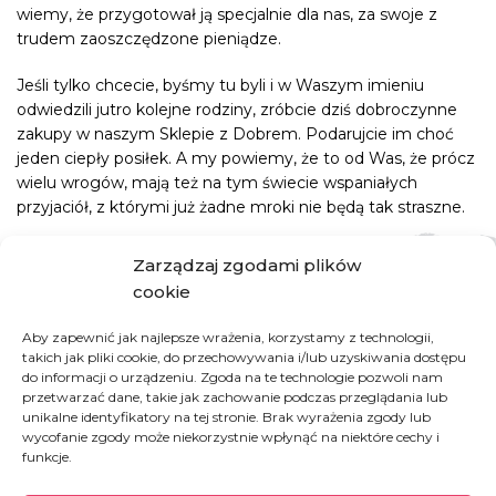
wiemy, że przygotował ją specjalnie dla nas, za swoje z
trudem zaoszczędzone pieniądze.
Jeśli tylko chcecie, byśmy tu byli i w Waszym imieniu
odwiedzili jutro kolejne rodziny, zróbcie dziś dobroczynne
zakupy w naszym Sklepie z Dobrem. Podarujcie im choć
jeden ciepły posiłek. A my powiemy, że to od Was, że prócz
wielu wrogów, mają też na tym świecie wspaniałych
przyjaciół, z którymi już żadne mroki nie będą tak straszne.
Zarządzaj zgodami plików
cookie
Grecja
Aby zapewnić jak najlepsze wrażenia, korzystamy z technologii,
takich jak pliki cookie, do przechowywania i/lub uzyskiwania dostępu
do informacji o urządzeniu. Zgoda na te technologie pozwoli nam
przetwarzać dane, takie jak zachowanie podczas przeglądania lub
unikalne identyfikatory na tej stronie. Brak wyrażenia zgody lub
W 2015 przez greckie wyspy przeszło 856 tys.
wycofanie zgody może niekorzystnie wpłynąć na niektóre cechy i
osób, a w 2017 i 2018 już tylko niecałe 30 tys.
funkcje.
(według UNHCR). Ale już 2019 rok przyniósł
wzrost – ponad 60 000 nowoprzybyłych.