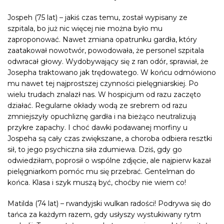
Jospeh (75 lat) – jakiś czas temu, został wypisany ze
szpitala, bo już nic więcej nie można było mu
zaproponować. Nawet zmiana opatrunku gardła, który
zaatakował nowotwór, powodowała, że personel szpitala
odwracał głowy. Wydobywający się z ran odór, sprawiał, że
Josepha traktowano jak trędowatego. W końcu odmówiono
mu nawet tej najprostszej czynności pielęgniarskiej. Po
wielu trudach znalazł nas. W hospicjum od razu zaczęto
działać. Regularne okłady wodą ze srebrem od razu
zmniejszyły opuchliznę gardła i na bieżąco neutralizują
przykre zapachy. I choć dawki podawanej morfiny u
Jospeha są cały czas zwiększane, a choroba odbiera resztki
sił, to jego psychiczna siła zdumiewa. Dziś, gdy go
odwiedziłam, poprosił o wspólne zdjęcie, ale najpierw kazał
pielęgniarkom pomóc mu się przebrać. Gentelman do
końca. Klasa i szyk muszą być, choćby nie wiem co!
Matilda (74 lat) – rwandyjski wulkan radości! Podrywa się do
tańca za każdym razem, gdy usłyszy wystukiwany rytm