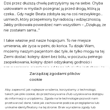
Dziś przez dłuższą chwilę patrzyłyśmy się na siebie. Chyba
usiłowałam w myślach pożegnać ją przed drogą, którą ją
czeka… Gdy nagle Beata zdobyła się na coś niezwykłego…
uśmiech, który przepełniony był radością i wdzięcznością.
Jakby próbowała powiedzieć nam wszystkim – „Dziękuję, że
nie zostałam sama…”
I takie właśnie jest nasze hospicjum. To nie miejsce
umierania, ale życia w pełni, do końca. Tu dzięki Wam,
możemy naszym pacjentom dać tyle, ile tylko mogą na tej
Ziemi dostać: kolejny dzień bez bólu, w poczuciu pełnego
zaopiekowania, kolejny dzień odzyskanej godności i
przypominania, niezależnie od tego jak ciężko jest chory, że
każdy zasługuje na troskę, miłość i uwagę. I my BARDZO
Zarządzaj zgodami plików
Wam za to dziękujemy…
cookie
Gdyby ktoś chciał podarować jednemu z naszych chorych,
Aby zapewnić jak najlepsze wrażenia, korzystamy z technologii,
właśnie taki dzień, to zajrzycie na dobroczynne24. Każde
takich jak pliki cookie, do przechowywania i/lub uzyskiwania dostępu
do informacji o urządzeniu. Zgoda na te technologie pozwoli nam
Wasze wsparcie to kolejne chwile, z których tworzą się dni
przetwarzać dane, takie jak zachowanie podczas przeglądania lub
naszych pacjentów wypełnione ŻYCIEM.
unikalne identyfikatory na tej stronie. Brak wyrażenia zgody lub