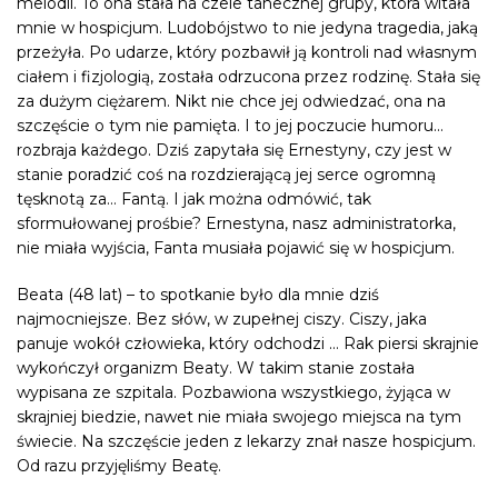
melodii. To ona stała na czele tanecznej grupy, która witała
mnie w hospicjum. Ludobójstwo to nie jedyna tragedia, jaką
przeżyła. Po udarze, który pozbawił ją kontroli nad własnym
ciałem i fizjologią, została odrzucona przez rodzinę. Stała się
za dużym ciężarem. Nikt nie chce jej odwiedzać, ona na
szczęście o tym nie pamięta. I to jej poczucie humoru…
rozbraja każdego. Dziś zapytała się Ernestyny, czy jest w
stanie poradzić coś na rozdzierającą jej serce ogromną
tęsknotą za… Fantą. I jak można odmówić, tak
sformułowanej prośbie? Ernestyna, nasz administratorka,
nie miała wyjścia, Fanta musiała pojawić się w hospicjum.
Beata (48 lat) – to spotkanie było dla mnie dziś
najmocniejsze. Bez słów, w zupełnej ciszy. Ciszy, jaka
panuje wokół człowieka, który odchodzi … Rak piersi skrajnie
wykończył organizm Beaty. W takim stanie została
wypisana ze szpitala. Pozbawiona wszystkiego, żyjąca w
skrajniej biedzie, nawet nie miała swojego miejsca na tym
świecie. Na szczęście jeden z lekarzy znał nasze hospicjum.
Od razu przyjęliśmy Beatę.