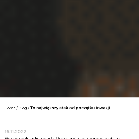
Home
/
Blog
/
To największy atak od początku inwazji
16.11.2022
We wtorek 15 listopada Rosja znów przeprowadziła w