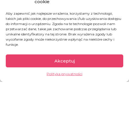
cookie
Aby zapewnić jak najlepsze wrażenia, korzystamy z technologii,
takich jak pliki cookie, do przechowywania i/lub uzyskiwania dostępu
do informacji o urządzeniu. Zgoda na te technologie pozwoli nam
przetwarzać dane, takie jak zachowanie podczas przeglądania lub
Ukraina
unikalne identyfikatory na tej stronie. Brak wyrażenia zgody lub
wycofanie zgody może niekorzystnie wpłynąć na niektóre cechy i
funkcje.
Wojna, która eskalowała w lutym 2022 roku,
wywołała ogromny kryzys humanitarny. 6,8
Akceptuj
miliona osób uciekło z Ukrainy, a życie milionów
ludzi, którzy pozostali w kraju, zostało
Polityka prywatności
zrujnowane przez działania wojenne. Ataki
rakietowe niszczą infrastrukturę cywilną, w tym
sieci energetyczne, wodociągi, szpitale i
transport publiczny. Skala cierpienia dotyka
zarówno uchodźców, jak i tych, którzy pozostali
w kraju.
GARŚĆ INFORMACJI