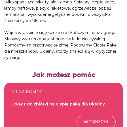
tylko spadające rakiety, ale i zimno. Śpiwory, ciepłe koce,
lampy naftowe, piecyki rakietowe, ogrzewacze, odzież
termiczna i wysokoenergetyczne posiłki. To wszystko
zabieramy do Ukrainy.
Wojna w Ukrainie się jeszcze nie skończyła. Teraz agresja
Moskwy wymierzona jest przeciw ludności cywilnej.
Pomóżmy im przetrwać tę zimę. Podarujmy Ciepłą Pakę
dla mieszkańców Ukrainy, którzy znaleźli się w krytycznej
sytuacji.
Jak możesz pomóc
PILNA POMOC
Dołącz do zbiórki na ciepłą pakę dla Ukrainy
WESPRZYJ