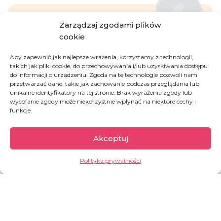
Zarządzaj zgodami plików
Demokratyczna
cookie
Republika Konga
Aby zapewnić jak najlepsze wrażenia, korzystamy z technologii,
takich jak pliki cookie, do przechowywania i/lub uzyskiwania dostępu
do informacji o urządzeniu. Zgoda na te technologie pozwoli nam
przetwarzać dane, takie jak zachowanie podczas przeglądania lub
Drugi co do wielkości kraj w Afryce, kraj pełen
unikalne identyfikatory na tej stronie. Brak wyrażenia zgody lub
paradoksów. Z jednej strony bogaty w zasoby
wycofanie zgody może niekorzystnie wpłynąć na niektóre cechy i
naturalne (m.in.: kobalt, miedź, koltan, ropa
funkcje.
naftowa, diamenty, złoto), z drugiej jego
mieszkańcy należą do najbiedniejszych na
Akceptuj
świecie. Od dziesięcioleci Kongo (DRC)
pogrążone jest w przedłużających się
Polityka prywatności
konfliktach, które doprowadziły do powstania
jednego z największych kryzysów
humanitarnych na świecie.
GARŚĆ INFORMACJI: