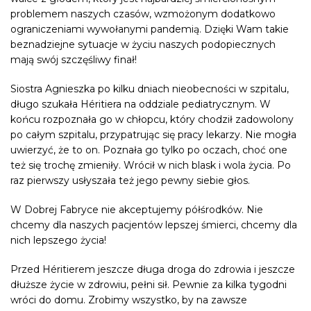
problemem naszych czasów, wzmożonym dodatkowo
ograniczeniami wywołanymi pandemią. Dzięki Wam takie
beznadziejne sytuacje w życiu naszych podopiecznych
mają swój szczęśliwy finał!
Siostra Agnieszka po kilku dniach nieobecności w szpitalu,
długo szukała Héritiera na oddziale pediatrycznym. W
końcu rozpoznała go w chłopcu, który chodził zadowolony
po całym szpitalu, przypatrując się pracy lekarzy. Nie mogła
uwierzyć, że to on. Poznała go tylko po oczach, choć one
też się trochę zmieniły. Wrócił w nich blask i wola życia. Po
raz pierwszy usłyszała też jego pewny siebie głos.
W Dobrej Fabryce nie akceptujemy półśrodków. Nie
chcemy dla naszych pacjentów lepszej śmierci, chcemy dla
nich lepszego życia!
Przed Héritierem jeszcze długa droga do zdrowia i jeszcze
dłuższe życie w zdrowiu, pełni sił. Pewnie za kilka tygodni
wróci do domu. Zrobimy wszystko, by na zawsze