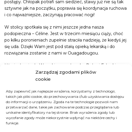
postępy. Chłopak potrafi sam siedzieć, stawy już nie są tak
sztywne jak na początku, poprawia się koordynacja ruchowa
i co najważniejsze, zaczynają pracować nogi!
W stolicy spotkała się z nimi jeszcze jedna nasza
podopieczna – Céline. Jest w trzecim miesiącu ciąży, choć
po kilku poronieniach zupełnie straciła nadzieję, że kiedyś jej
się uda. Dzięki Wam jest pod stałą opieką lekarską i do
rozwiązania zostanie z nami w Ouagadougou.
Uśmiecha się do Was ekipa spod znaku Dobrej Fabryki.
Ludzie, którym kiedyś wcale nie było do śmiechu, a dziś
Zarządzaj zgodami plików
dzięki Wam spełniają się ich największe marzenia.
cookie
Aby zapewnić jak najlepsze wrażenia, korzystamy z technologii,
JAK MOŻESZ POMÓC:
takich jak pliki cookie, do przechowywania i/lub uzyskiwania dostępu
do informacji o urządzeniu. Zgoda na te technologie pozwoli nam
przetwarzać dane, takie jak zachowanie podczas przeglądania lub
unikalne identyfikatory na tej stronie. Brak wyrażenia zgody lub
ZAPEWNIJ LEKI DLA APTEKI W TOGO
wycofanie zgody może niekorzystnie wpłynąć na niektóre cechy i
funkcje.
KUP CHININĘ DLA POTRZEBUJĄCYCH W
TOGO