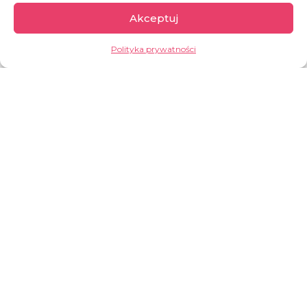
Akceptuj
UFUNDUJ PARACETAMOL DO APTEKI
Polityka prywatności
Togo
Kraj bardzo słabo rozwinięty gospodarczo.
Podstawą gospodarki jest rolnictwo, które
wytwarza około
18% PKB
i zatrudnia ok.
30%
osób czynnych zawodowo
. Togo znajduje się
w grupie państw o najniższym stopniu rozwoju
społecznego.
GARŚĆ INFORMACJI: