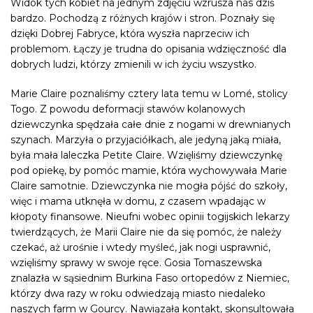
Widok tych kobiet na jednym zdjęciu wzrusza nas dziś
bardzo. Pochodzą z różnych krajów i stron. Poznały się
dzięki Dobrej Fabryce, która wyszła naprzeciw ich
problemom. Łączy je trudna do opisania wdzięczność dla
dobrych ludzi, którzy zmienili w ich życiu wszystko.
Marie Claire poznaliśmy cztery lata temu w Lomé, stolicy
Togo. Z powodu deformacji stawów kolanowych
dziewczynka spędzała całe dnie z nogami w drewnianych
szynach. Marzyła o przyjaciółkach, ale jedyną jaką miała,
była mała laleczka Petite Claire. Wzięliśmy dziewczynkę
pod opiekę, by pomóc mamie, która wychowywała Marie
Claire samotnie. Dziewczynka nie mogła pójść do szkoły,
więc i mama utknęła w domu, z czasem wpadając w
kłopoty finansowe. Nieufni wobec opinii togijskich lekarzy
twierdzących, że Marii Claire nie da się pomóc, że należy
czekać, aż urośnie i wtedy myśleć, jak nogi usprawnić,
wzięliśmy sprawy w swoje ręce. Gosia Tomaszewska
znalazła w sąsiednim Burkina Faso ortopedów z Niemiec,
którzy dwa razy w roku odwiedzają miasto niedaleko
naszych farm w Gourcy. Nawiązała kontakt, skonsultowała