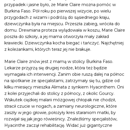
przypadek i jasne było, że Marie Claire można pomóc w
Burkina Faso. Pół roku po pierwszej wizycie, po wielu
przygodach z wizami i podróżą do sąsiedniego kraju,
dziewczynka była na miejscu. Przeszła zabieg, wróciła do
domu. Drewniana proteza wylądowała w koszu, Marie Claire
poszła do szkoły, a jej mama otworzyła mały zakład
krawiecki. Dziewczynka kocha biegać i tańczyć. Najchętniej
z koleżankami, których teraz jej nie brakuje.
Marie Claire znów jest z mamą w stolicy Burkina Faso.
Lekarze przyjrzą się drugiej nodze, która też będzie
wymagała ich interwencji. Zanim obie ruszą dalej na północ
na spotkanie ze specjalistami, zatrzymały się tu, gdzie od
kilku miesięcy mieszka Alimata z synkiem Hyacinthem. Oni
z kolei przyjechali do stolicy z północy, z okolic Gourcy.
Wskutek ciężkiej malarii mózgowej chłopak nie chodził,
stracił czucie w nogach, a zamiany neurologiczne, które
zaszły w jego głowie, położyły kres staraniom matki, by
rozwijał się jak jego rówieśnicy. Znaleźliśmy specjalistów,
Hyacinthe zaczął rehabilitację. Widać już gigantyczne