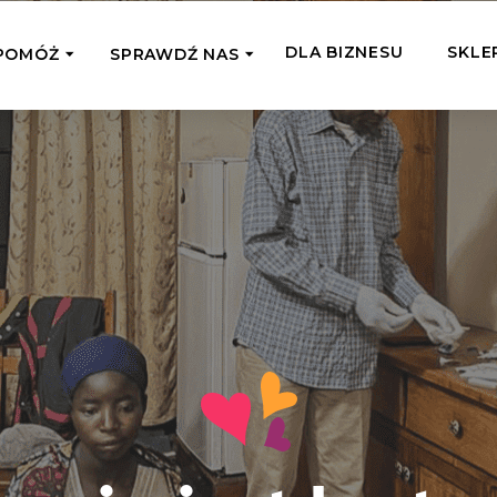
DLA BIZNESU
SKLE
POMÓŻ
SPRAWDŹ NAS
OMAGAM JEDNORAZOWO
WSPIERA
mi
Zespół Fundacji
 z miejsc, w których
Poznaj listonoszy przekazanego przez
Przekaż Kalorie
Przyb
Ciebie wsparcia
Podaruj dziecku posiłek z okazji Dnia
Pomag
7 Ogrodach
Dziecka
Jak pomagamy
pomo
ecji z Michałem
Karmimy, Leczymy, Uczymy, Dajemy
Podaruj 1,5%
Adop
Radia 357
Pracę – sprawdź co to oznacza w
Przekaż niewielką część swojego
Dołąc
praktyce
podatku naszym podopiecznym
go fi
Co już zrobiliśmy
Pilna Pomoc
Druż
Przeczytaj historie ludzi, którym już
Przekaż pomoc tam, gdzie jest teraz
Wspie
pomogliśmy
najbardziej potrzebna
i poz
Gdzie działamy