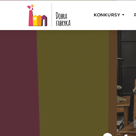
KONKURSY
P
Wyjedź z Na
Odwiedź jedno
działamy
Przybij 5 w 
Wyjedź do Gr
Żakowskim z 