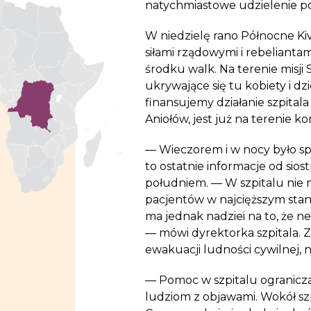
natychmiastowe udzielenie
W niedzielę rano Północne Kiv
siłami rządowymi i rebelian
środku walk. Na terenie misji 
ukrywające się tu kobiety i dz
finansujemy działanie szpital
Aniołów, jest już na terenie 
— Wieczorem i w nocy było sp
to ostatnie informacje od sio
południem. — W szpitalu nie 
pacjentów w najcięższym stani
ma jednak nadziei na to, że n
— mówi dyrektorka szpitala. 
ewakuacji ludności cywilnej,
— Pomoc w szpitalu ogranicza
ludziom z objawami. Wokół szpi