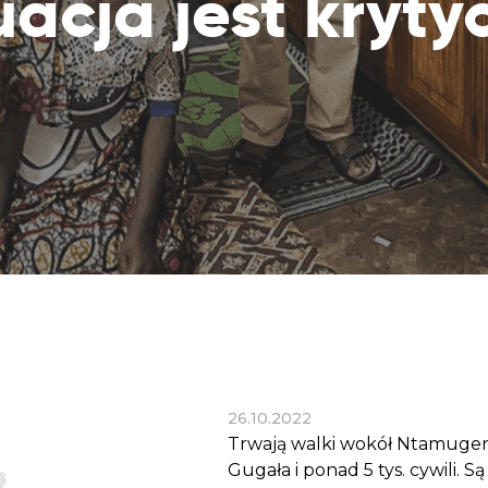
uacja jest kryty
Dobroczynne24
Wiatr
Sprawdź listę miejsc, do których dociera
Zrób zakupy dla potrzebujących w
Uratu
Twoja pomoc
markecie z dobrymi uczynkami
głodu
Sprawozdania
Warzywniak Charbela
Zweryfikuj, w jaki sposób wydajemy
Zrób zakupy u niewidomego Charbela i
przekazane Darowizny
wspieraj Głodnych
Cele statutowe
Sprawdź cele naszej organizacji
Kontakt
Skontaktuj się z nami!
26.10.2022
Trwają walki wokół Ntamugengi
Gugała i ponad 5 tys. cywili. Są