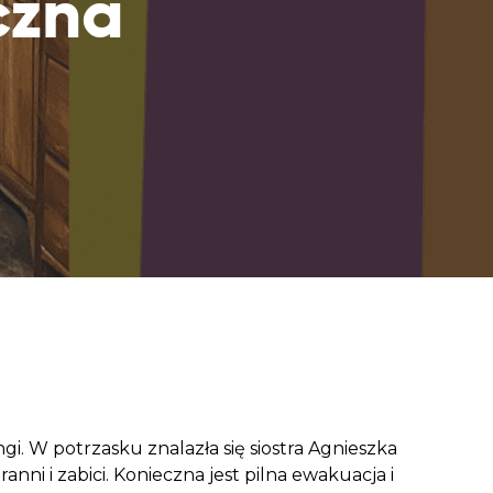
czna
aczek dla Życia
j dziecko cierpiące z powodu
 i wspieraj edukację rodziców
. W potrzasku znalazła się siostra Agnieszka
 ranni i zabici. Konieczna jest pilna ewakuacja i