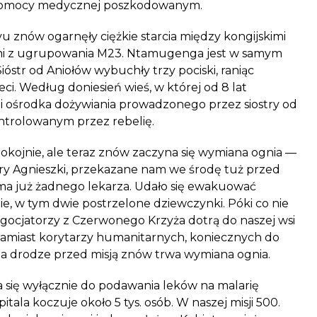
 pomocy medycznej poszkodowanym.
u znów ogarnęły ciężkie starcia między kongijskimi
tami z ugrupowania M23. Ntamugenga jest w samym
Sióstr od Aniołów wybuchły trzy pociski, raniąc
ieci. Według doniesień wieś, w której od 8 lat
a i ośrodka dożywiania prowadzonego przez siostry od
kontrolowanym przez rebelię.
okojnie, ale teraz znów zaczyna się wymiana ognia —
stry Agnieszki, przekazane nam we środę tuż przed
ma już żadnego lekarza. Udało się ewakuować
e, w tym dwie postrzelone dziewczynki. Póki co nie
egocjatorzy z Czerwonego Krzyża dotrą do naszej wsi
Zamiast korytarzy humanitarnych, koniecznych do
 na drodze przed misją znów trwa wymiana ognia.
 się wyłącznie do podawania leków na malarię
tala koczuje około 5 tys. osób. W naszej misji 500.