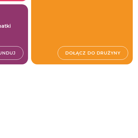
matki
UNDUJ
DOŁĄCZ DO DRUŻYNY