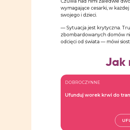
Czuwa nad nimi zaledwie dwóch
wymagające cesarki, w każdej 
swojego i dzieci.
— Sytuacja jest krytyczna. Tr
zbombardowanych domów nie d
odcięci od świata — mówi siost
Jak
DOBROCZYNNE
Ufunduj worek krwi do tran
UF