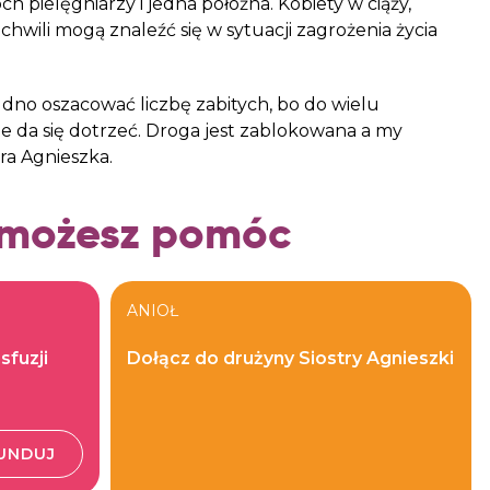
 pielęgniarzy i jedna położna. Kobiety w ciąży,
chwili mogą znaleźć się w sytuacji zagrożenia życia
udno oszacować liczbę zabitych, bo do wielu
a się dotrzeć. Droga jest zablokowana a my
ra Agnieszka.
 możesz pomóc
ANIOŁ
sfuzji
Dołącz do drużyny Siostry Agnieszki
UNDUJ