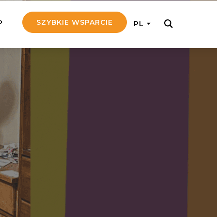
SZYBKIE WSPARCIE
P
PL
M REGULARNIE
ij nam 5!
aj efektywnie, przekazując na
c 5 zł tygodniowo
tuj Seniora
z do rodziny Seniora, wspierając
nansowo i emocjonalnie
yny Aniołów
raj pracę konkretnego misjonarza
ostań z nim kontakcie