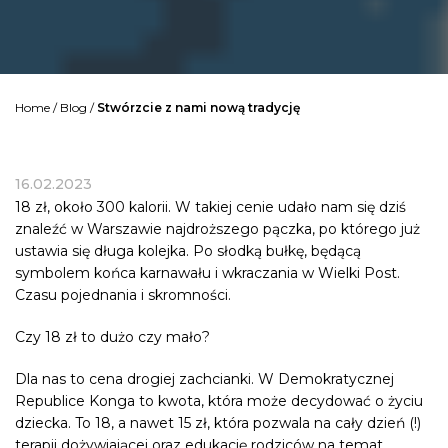
Home
/
Blog
/
Stwórzcie z nami nową tradycję
16.02.2023
18 zł, około 300 kalorii. W takiej cenie udało nam się dziś
znaleźć w Warszawie najdroższego pączka, po którego już
ustawia się długa kolejka. Po słodką bułkę, będącą
symbolem końca karnawału i wkraczania w Wielki Post.
Czasu pojednania i skromności.
Czy 18 zł to dużo czy mało?
Dla nas to cena drogiej zachcianki. W Demokratycznej
Republice Konga to kwota, która może decydować o życiu
dziecka. To 18, a nawet 15 zł, która pozwala na cały dzień (!)
terapii dożywiającej oraz edukację rodziców na temat