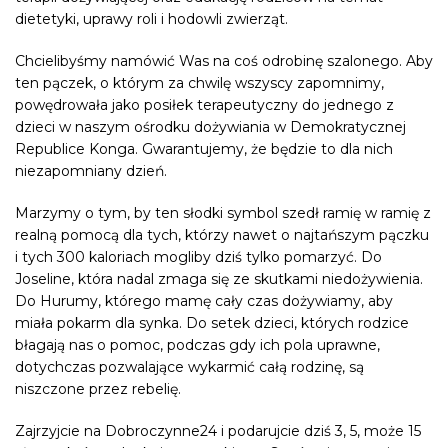
dietetyki, uprawy roli i hodowli zwierząt.
Chcielibyśmy namówić Was na coś odrobinę szalonego. Aby
ten pączek, o którym za chwilę wszyscy zapomnimy,
powędrowała jako posiłek terapeutyczny do jednego z
dzieci w naszym ośrodku dożywiania w Demokratycznej
Republice Konga. Gwarantujemy, że będzie to dla nich
niezapomniany dzień.
Marzymy o tym, by ten słodki symbol szedł ramię w ramię z
realną pomocą dla tych, którzy nawet o najtańszym pączku
i tych 300 kaloriach mogliby dziś tylko pomarzyć. Do
Joseline, która nadal zmaga się ze skutkami niedożywienia.
Do Hurumy, którego mamę cały czas dożywiamy, aby
miała pokarm dla synka. Do setek dzieci, których rodzice
błagają nas o pomoc, podczas gdy ich pola uprawne,
dotychczas pozwalające wykarmić całą rodzinę, są
niszczone przez rebelię.
Zajrzyjcie na Dobroczynne24 i podarujcie dziś 3, 5, może 15