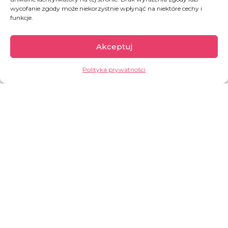
wycofanie zgody może niekorzystnie wpłynąć na niektóre cechy i
funkcje.
Grecja
Akceptuj
Polityka prywatności
W 2015 przez greckie wyspy przeszło 856 tys.
osób, a w 2017 i 2018 już tylko niecałe 30 tys.
(według UNHCR). Ale już 2019 rok przyniósł
wzrost – ponad 60 000 nowoprzybyłych.
Praktyka pokazuje, że na Lesbos można utknąć
na dobre kilka lat. Nikos i Katerina prowadzą na
wyspie małą restaurację, w której każdy
uchodźca może poczuć się jak w domu i za
darmo zjeść posiłek.
GARŚĆ INFORMACJI:
pod koniec 2024 r. w obozie na