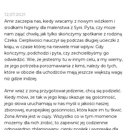
12.07.2021
Amir zaczepia nas, kiedy wracamy z nowym wózkiem i
środkami higieny dla maleństwa z Syrii. Pyta, czy może
nam zająć chwilę, jak tylko skończymy spotkanie z rodziną.
Czeka. Cierpliwości nauczył się podczas długiej ucieczki z
kraju, w czasie której na niewiele miał wpływ. Gdy
kończymy, podchodzi i pyta, czy zechcielibyśmy go
odwiedzić. Wie, że jesteśmy tu w innym celu, a my wiemy,
że jego potrzeba porozmawiania z kimś, należy do tych,
które w obozie dla uchodźców mają jeszcze większą wagę
niż gdzie indziej.
Amir wraz z żoną przygotował jedzenie, chcą się podzielić.
Kiedy mówi, że tak w jego kraju okazuje się gościnność,
jego słowa uruchamiają w nas myśli o jakości naszej
zbiorowej, europejskiej gościnności, która każe im tu tkwić.
Żona Amira jest w ciąży. Wszystko co w tym momencie
możemy dla nich zrobić, to zapewnić jej codziennie
odpowiednio zbilansowany, ciepły posiłek i wyprawkę dla