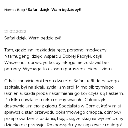
Home
/
Blog
/
Safari dzięki Wam będzie żył!
21.02.2022
Safari dzięki Wam będzie żył!
Tam, gdzie inni rozkładają ręce, personel medyczny
Ntamugengi
dzięki wsparciu Dobrej Fabryki, czyli
Waszemu, robi wszystko, by nikogo nie zostawić bez
pomocy. Wymaga to czasem poruszenia nieba i ziemi.
Gdy kilkanaście dni temu dwuletni Safari trafił do naszego
szpitala, był na skraju życia i śmierci. Mimo olbrzymiego
łaknienia, każda próba nakarmienia go kończyła się fiaskiem.
Po kilku chwilach mleko mamy wracało. Chłopczyk
dosłownie umierał z głodu. Specjalista w Gomie, który miał
sprawdzić stan przewodu pokarmowego chłopca, odmówił
przeprowadzenia badania, bojąc się, że skrajnie wycieńczony
dziecko nie przeżyje. Rozpoczęliśmy walkę o życie małego!