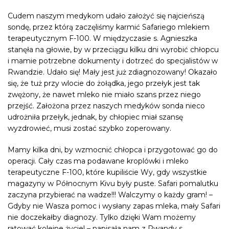
Cudem naszym medykom udało założyć się najcieńszą
sondę, przez którą zaczęliśmy karmić Safariego mlekiem
terapeutycznym F-100. W międzyczasie s. Agnieszka
stanęła na głowie, by w przeciągu kilku dni wyrobić chłopcu
i mamie potrzebne dokumenty i dotrzeć do specjalistów w
Rwandzie. Udało się! Mały jest już zdiagnozowany! Okazało
się, że tuż przy wlocie do żołądka, jego przełyk jest tak
zwężony, że nawet mleko nie miało szans przez niego
przejść. Założona przez naszych medyków sonda nieco
udrożniła przełyk, jednak, by chłopiec miał szansę
wyzdrowieć, musi zostać szybko zoperowany.
Mamy kilka dni, by wzmocnić chłopca i przygotować go do
operacji. Cały czas ma podawane kroplówki i mleko
terapeutyczne F-100, które kupiliście Wy, gdy wszystkie
magazyny w Północnym Kivu były puste. Safari pomalutku
zaczyna przybierać na wadze!!! Walczymy o każdy gram! –
Gdyby nie Wasza pomoc i wysłany zapas mleka, mały Safari
nie doczekałby diagnozy. Tylko dzięki Wam możemy
ratować kolejne życie! – napisała nam z Rwandy s.