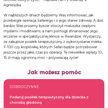
Agnieszka.
W najbliższych dniach będziemy Was informować, jak
przebiegła operacja Safariego i o jego stanie zdrowia. A dziś
bardzo Was prosimy byście otoczyli maluszka ciepłymi
myślami i modlitwami, a nam pomogli sfinansować jego
leczenie w specjalistycznej klinice w
Rwandzie
. Wystarczy,
że zakupicie posiłek terapeutyczny z wykorzystanie mleka
F-100 czy kroplówkę, których Safari będzie potrzebował
jeszcze przez jakiś czas po operacji. Te niewielkie wpłaty 10,
15 zł mają ogromną moc – przywracają życie!
Jak możesz pomóc
DOBROCZYNNE
Podaruj posiłek terapeutyczny dla dziecka z
chorobą głodową