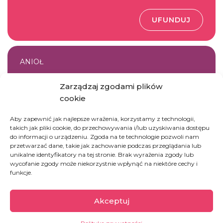
UFUNDUJ
ANIOŁ
Dołącz do drużyny Siostry Agnieszki
Zarządzaj zgodami plików
cookie
Aby zapewnić jak najlepsze wrażenia, korzystamy z technologii,
DOŁĄCZ DO DRUŻYNY
takich jak pliki cookie, do przechowywania i/lub uzyskiwania dostępu
do informacji o urządzeniu. Zgoda na te technologie pozwoli nam
przetwarzać dane, takie jak zachowanie podczas przeglądania lub
unikalne identyfikatory na tej stronie. Brak wyrażenia zgody lub
wycofanie zgody może niekorzystnie wpłynąć na niektóre cechy i
DOBROCZYNNE
funkcje.
Podaruj kroplówkę ratująca ludzkie życie
Akceptuj