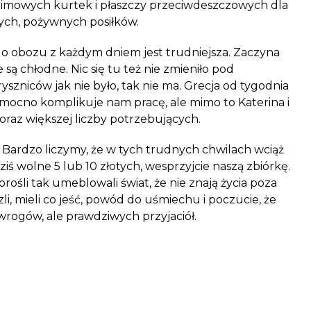
, zimowych kurtek i płaszczy przeciwdeszczowych dla
płych, pożywnych posiłków.
 obozu z każdym dniem jest trudniejsza. Zaczyna
 są chłodne. Nic się tu też nie zmieniło pod
zniców jak nie było, tak nie ma. Grecja od tygodnia
 mocno komplikuje nam pracę, ale mimo to Katerina i
oraz większej liczby potrzebujących.
 Bardzo liczymy, że w tych trudnych chwilach wciąż
dziś wolne 5 lub 10 złotych, wesprzyjcie naszą zbiórkę.
śli tak umeblowali świat, że nie znają życia poza
, mieli co jeść, powód do uśmiechu i poczucie, że
 wrogów, ale prawdziwych przyjaciół.