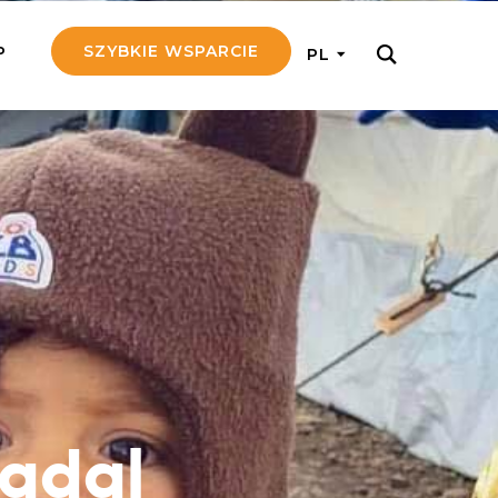
SZYBKIE WSPARCIE
P
PL
M REGULARNIE
ij nam 5!
aj efektywnie, przekazując na
c 5 zł tygodniowo
tuj Seniora
z do rodziny Seniora, wspierając
nansowo i emocjonalnie
yny Aniołów
raj pracę konkretnego misjonarza
nadal
ostań z nim kontakcie