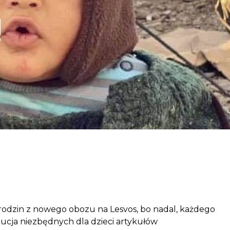
aczek dla Życia
ą
j dziecko cierpiące z powodu
 i wspieraj edukację rodziców
 rodzin z nowego obozu na Lesvos, bo nadal, każdego
bucja niezbędnych dla dzieci artykułów