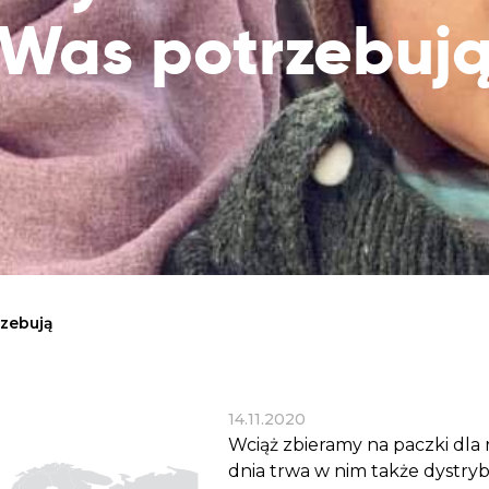
Dobroczynne24
Wiatr
Sprawdź listę miejsc, do których dociera
Was potrzebuj
Zrób zakupy dla potrzebujących w
Uratu
Twoja pomoc
markecie z dobrymi uczynkami
głodu
Sprawozdania
Warzywniak Charbela
Zweryfikuj, w jaki sposób wydajemy
Zrób zakupy u niewidomego Charbela i
przekazane Darowizny
wspieraj Głodnych
Cele statutowe
Sprawdź cele naszej organizacji
Kontakt
Skontaktuj się z nami!
rzebują
14.11.2020
Wciąż zbieramy na paczki dla
dnia trwa w nim także dystry