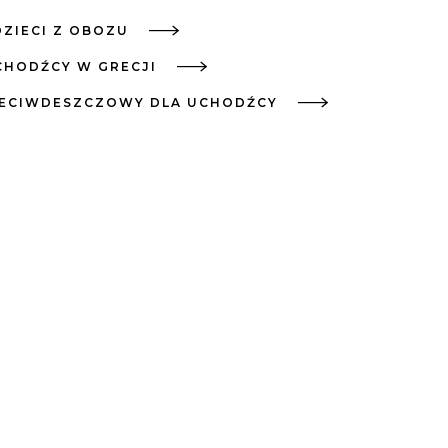
DZIECI Z OBOZU
CHODŹCY W GRECJI
ZECIWDESZCZOWY DLA UCHODŹCY