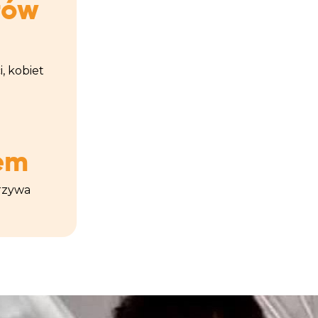
łów
, kobiet
em
arzywa