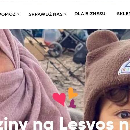
DLA BIZNESU
SKLE
POMÓŻ
SPRAWDŹ NAS
OMAGAM JEDNORAZOWO
WSPIERA
mi
Zespół Fundacji
 z miejsc, w których
Poznaj listonoszy przekazanego przez
Przekaż Kalorie
Przyb
Ciebie wsparcia
Podaruj dziecku posiłek z okazji Dnia
Pomag
7 Ogrodach
Dziecka
Jak pomagamy
pomo
ecji z Michałem
Karmimy, Leczymy, Uczymy, Dajemy
Podaruj 1,5%
Adop
Radia 357
Pracę – sprawdź co to oznacza w
Przekaż niewielką część swojego
Dołąc
praktyce
podatku naszym podopiecznym
go fi
Co już zrobiliśmy
Pilna Pomoc
Druż
Przeczytaj historie ludzi, którym już
Przekaż pomoc tam, gdzie jest teraz
Wspie
iny na Lesvos 
pomogliśmy
najbardziej potrzebna
i poz
Gdzie działamy